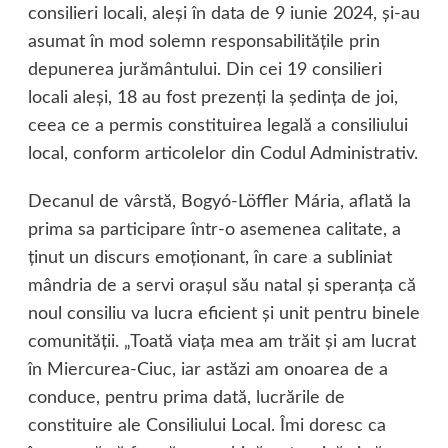
consilieri locali, aleşi în data de 9 iunie 2024, şi-au
asumat în mod solemn responsabilităţile prin
depunerea jurământului. Din cei 19 consilieri
locali aleşi, 18 au fost prezenţi la şedinţa de joi,
ceea ce a permis constituirea legală a consiliului
local, conform articolelor din Codul Administrativ.
Decanul de vârstă, Bogyó-Löffler Mária, aflată la
prima sa participare într-o asemenea calitate, a
ţinut un discurs emoţionant, în care a subliniat
mândria de a servi oraşul său natal şi speranţa că
noul consiliu va lucra eficient şi unit pentru binele
comunităţii. „Toată viaţa mea am trăit şi am lucrat
în Miercurea-Ciuc, iar astăzi am onoarea de a
conduce, pentru prima dată, lucrările de
constituire ale Consiliului Local. Îmi doresc ca