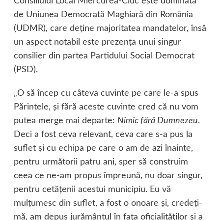
Consiliului Local Miercurea-Ciuc este dominată
de Uniunea Democrată Maghiară din România
(UDMR), care deţine majoritatea mandatelor, însă
un aspect notabil este prezenţa unui singur
consilier din partea Partidului Social Democrat
(PSD).
„O să încep cu câteva cuvinte pe care le-a spus
Părintele, şi fără aceste cuvinte cred că nu vom
putea merge mai departe:
Nimic fără Dumnezeu
.
Deci a fost ceva relevant, ceva care s-a pus la
suflet şi cu echipa pe care o am de azi înainte,
pentru următorii patru ani, sper să construim
ceea ce ne-am propus împreună, nu doar singur,
pentru cetăţenii acestui municipiu. Eu vă
mulţumesc din suflet, a fost o onoare şi, credeţi-
mă, am depus jurământul în faţa oficialităţilor şi a