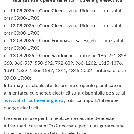
anunță întreruperea alimentării cu energie electrică
11.08.2026 – Com. Ciceu
– zona Piricske – intervalul
orar 09:00-17:00;
12.08.2026 – Com. Ciceu
– zona Piricske – intervalul
orar 09:00-17:00;
12.08.2026 – Com. Frumoasa
- sat Făgețel – intervalul
orar 09:00-17:00;
13.08.2026 – Com. Sândominic
- între nr. 195, 251-358,
360, 366-537, 550-692, 792-889, 966-1262, 1315-1376,
1391-1532, 1586-1587, 1841, 1846-2032 – intervalul orar
09:00-17:00;
Informațiile actualizate despre întreruperile planificate în
alimentarea cu energie electrică sunt disponibile pe site-ul
www.distributie-energie.ro
, rubrica Suport/Întreruperi
energie electrică.
Ne cerem scuze pentru neplăcerile cauzate de aceste
întreruperi, care sunt însă necesare pentru asigurarea unei
bune funcționări a instalațiilor electrice.