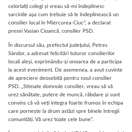
celorlalţi colegi şi vreau să-mi îndeplinesc
sarcinile aşa cum trebuie să le îndeplinească un
consilier local în Miercurea-Ciuc”, a declarat
presei Vasian Cioancă, consilier PSD.
În discursul său, prefectul judeţului, Petres
Sándor, a adresat felicitări tuturor consilierilor
locali aleşi, exprimându-şi onoarea de a participa
la acest eveniment. De asemenea, a avut cuvinte
de apreciere deosebită pentru noul consilier
PSD. „Stimate domnule consilier, vreau să vă
urez sănătate, putere de muncă, răbdare şi sunt
convins că vă veţi integra foarte frumos în echipa
care porneşte la drum astăzi spre binele întregii
comunităţi. Vă urez toate cele bune”.