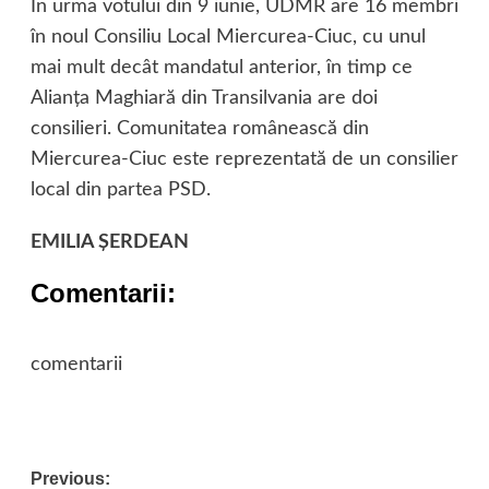
În urma votului din 9 iunie, UDMR are 16 membri
în noul Consiliu Local Miercurea-Ciuc, cu unul
mai mult decât mandatul anterior, în timp ce
Alianţa Maghiară din Transilvania are doi
consilieri. Comunitatea românească din
Miercurea-Ciuc este reprezentată de un consilier
local din partea PSD.
EMILIA ŞERDEAN
Comentarii:
comentarii
Post
Previous: