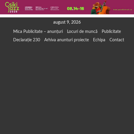
Skip
august 9, 2026
to
Mica Publicitate – anunțuri
Locuri de muncă
Publicitate
content
Declarație 230
Arhiva anunturi proiecte
Echipa
Contact