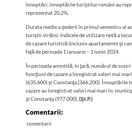
înnoptări, înnoptările turiştilor români au repr
reprezentat 20,2%.
Durata medie a şederii în primul semestru al acest
turiştii străini. Indicele de utilizare netă a loc
de cazare turistică (inclusiv apartamente şi cam
faţă de perioada 1 ianuarie – 1 iunie 2024.
În perioada amintită, în ţară, numărul de sosiri a
funcţiuni de cazare a înregistrat valori mai ma
(635.600) şi Constanţa (366.200). Înnoptările tur
cazare au înregistrat valori mai mari în: munic
şi Constanţa (977.000).
(Şt.P.)
Comentarii:
comentarii