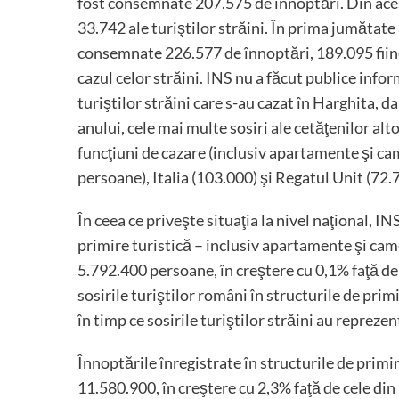
fost consemnate 207.575 de înnoptări. Din acest
33.742 ale turiştilor străini. În prima jumătate a
consemnate 226.577 de înnoptări, 189.095 fiind 
cazul celor străini. INS nu a făcut publice infor
turiştilor străini care s-au cazat în Harghita, d
anului, cele mai multe sosiri ale cetăţenilor alto
funcţiuni de cazare (inclusiv apartamente şi ca
persoane), Italia (103.000) şi Regatul Unit (72.
În ceea ce priveşte situaţia la nivel naţional, IN
primire turistică – inclusiv apartamente şi came
5.792.400 persoane, în creştere cu 0,1% faţă de
sosirile turiştilor români în structurile de prim
în timp ce sosirile turiştilor străini au repreze
Înnoptările înregistrate în structurile de primire
11.580.900, în creştere cu 2,3% faţă de cele d