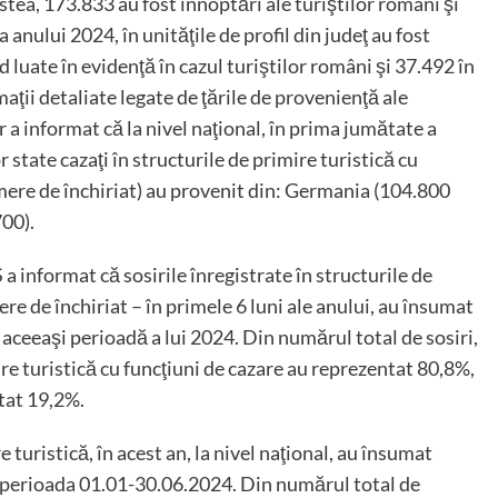
ea, 173.833 au fost înnoptări ale turiştilor români şi
 anului 2024, în unităţile de profil din judeţ au fost
luate în evidenţă în cazul turiştilor români şi 37.492 în
maţii detaliate legate de ţările de provenienţă ale
ar a informat că la nivel naţional, în prima jumătate a
r state cazaţi în structurile de primire turistică cu
mere de închiriat) au provenit din: Germania (104.800
700).
S a informat că sosirile înregistrate în structurile de
re de închiriat – în primele 6 luni ale anului, au însumat
 aceeaşi perioadă a lui 2024. Din numărul total de sosiri,
ire turistică cu funcţiuni de cazare au reprezentat 80,8%,
ntat 19,2%.
 turistică, în acest an, la nivel naţional, au însumat
in perioada 01.01-30.06.2024. Din numărul total de