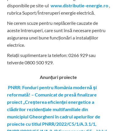
disponibile pe site-ul
www.distributie-energie.ro
,
rubrica Suport/Întreruperi energie electrică.
Ne cerem scuze pentru neplăcerile cauzate de
aceste întreruperi, care sunt însă necesare pentru
asigurarea unei bune funcționări a instalațiilor
electrice.
Relații suplimentare la tel
efon: 0266 929 sau
telverde 0800 500 929.
Anunțuri proiecte
PNRR: Fonduri pentru România modernă şi
reformată! – Comunicat de presă finalizare
proiect „Creşterea eficienţei energetice a
clădirilor rezidenţiale multifamiliale din
municipiul Gheorgheni în cadrul apelurilor de
proiecte cu titlul PNRR/2022/C5/1/A.3.1/1,