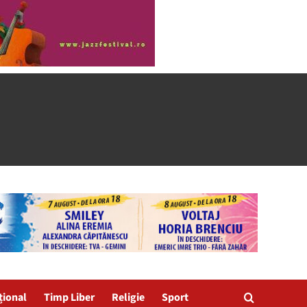
țional
Timp Liber
Religie
Sport