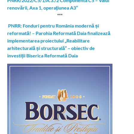
PNRR/2022/C5/1/A.3./2 Componenta C5 – Valul
renovării, Axa 1, operaţiunea A3”
***
PNRR: Fonduri pentru România modernă și
reformată! – Parohia Reformată Daia finalizează
implementarea proiectului „Reabilitare
arhitecturală și structurală” – obiectiv de
investiții Biserica Reformată Daia