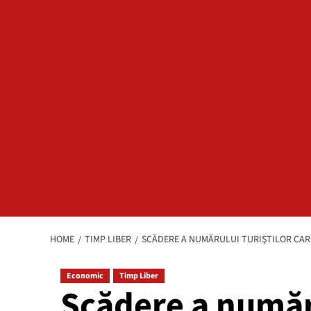
HOME
TIMP LIBER
SCĂDERE A NUMĂRULUI TURIŞTILOR CARE
Economic
Timp Liber
Scădere a număru