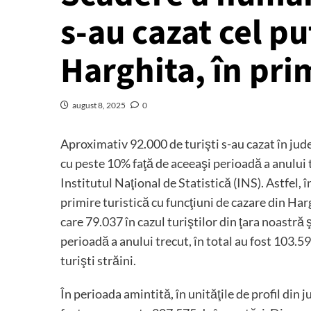
s-au cazat cel pu
Harghita, în pri
august 8, 2025
0
Aproximativ 92.000 de turişti s-au cazat în jude
cu peste 10% faţă de aceeaşi perioadă a anului t
Institutul Naţional de Statistică (INS). Astfel, 
primire turistică cu funcţiuni de cazare din Harg
care 79.037 în cazul turiştilor din ţara noastră ş
perioadă a anului trecut, în total au fost 103.59
turişti străini.
În perioada amintită, în unităţile de profil din 