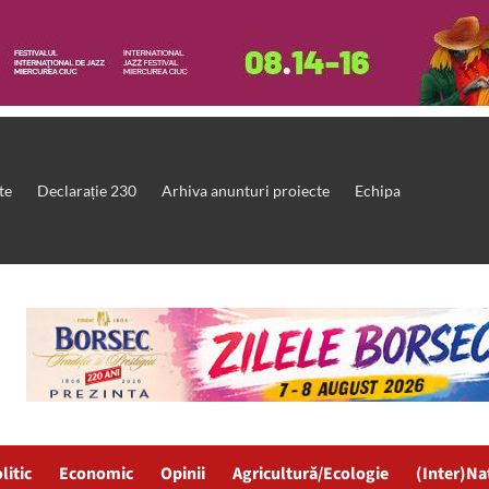
te
Declarație 230
Arhiva anunturi proiecte
Echipa
litic
Economic
Opinii
Agricultură/Ecologie
(Inter)Na