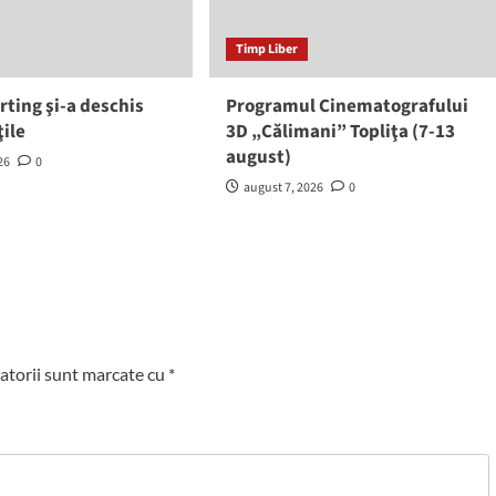
Timp Liber
rting şi-a deschis
Programul Cinematografului
ţile
3D „Călimani” Topliţa (7-13
august)
26
0
august 7, 2026
0
atorii sunt marcate cu
*