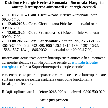
Distribuție Energie Electrică Romania – Sucursala Harghita
anunță întreruperea alimentării cu energie electrică
11.08.2026 – Com. Ciceu
– zona Piricske – intervalul orar
09:00-17:00;
12.08.2026 – Com. Ciceu
– zona Piricske – intervalul orar
09:00-17:00;
12.08.2026 – Com. Frumoasa
- sat Făgețel – intervalul orar
09:00-17:00;
13.08.2026 – Com. Sândominic
- între nr. 195, 251-358, 360,
366-537, 550-692, 792-889, 966-1262, 1315-1376, 1391-1532,
1586-1587, 1841, 1846-2032 – intervalul orar 09:00-17:00;
Informațiile actualizate despre întreruperile planificate în alimentarea
cu energie electrică sunt disponibile pe site-ul
www.distributie-
energie.ro
, rubrica Suport/Întreruperi energie electrică.
Ne cerem scuze pentru neplăcerile cauzate de aceste întreruperi, care
sunt însă necesare pentru asigurarea unei bune funcționări a
instalațiilor electrice.
Relații suplimentare la tel
efon: 0266 929 sau telverde 0800 500 929.
Anunțuri proiecte