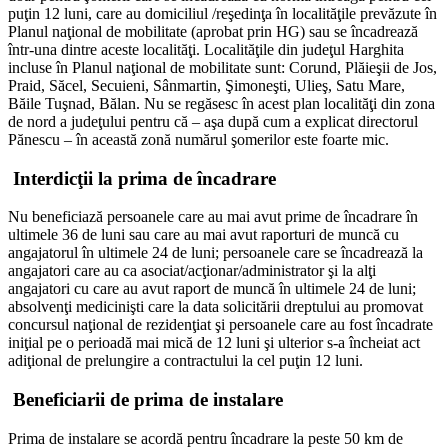
puţin 12 luni, care au domiciliul /reşedinţa în localităţile prevăzute în
Planul naţional de mobilitate (aprobat prin HG) sau se încadrează
într-una dintre aceste localităţi. Localităţile din judeţul Harghita
incluse în Planul naţional de mobilitate sunt: Corund, Plăieşii de Jos,
Praid, Săcel, Secuieni, Sânmartin, Şimoneşti, Ulieş, Satu Mare,
Băile Tuşnad, Bălan. Nu se regăsesc în acest plan localităţi din zona
de nord a judeţului pentru că – aşa după cum a explicat directorul
Pănescu – în această zonă numărul şomerilor este foarte mic.
Interdicţii la prima de încadrare
Nu beneficiază persoanele care au mai avut prime de încadrare în
ultimele 36 de luni sau care au mai avut raporturi de muncă cu
angajatorul în ultimele 24 de luni; persoanele care se încadrează la
angajatori care au ca asociat/acţionar/administrator şi la alţi
angajatori cu care au avut raport de muncă în ultimele 24 de luni;
absolvenţi medicinişti care la data solicitării dreptului au promovat
concursul naţional de rezidenţiat şi persoanele care au fost încadrate
iniţial pe o perioadă mai mică de 12 luni şi ulterior s-a încheiat act
adiţional de prelungire a contractului la cel puţin 12 luni.
Beneficiarii de prima de instalare
Prima de instalare se acordă pentru încadrare la peste 50 km de