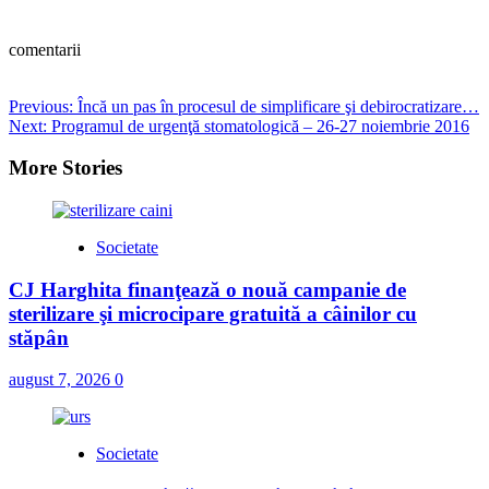
comentarii
Post
Previous:
Încă un pas în procesul de simplificare şi debirocratizare…
Next:
Programul de urgenţă stomatologică – 26-27 noiembrie 2016
navigation
More Stories
Societate
CJ Harghita finanţează o nouă campanie de
sterilizare şi microcipare gratuită a câinilor cu
stăpân
august 7, 2026
0
Societate