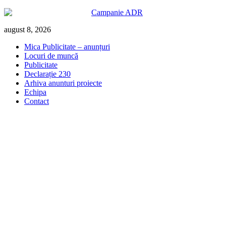
Skip
august 8, 2026
to
Mica Publicitate – anunțuri
content
Locuri de muncă
Publicitate
Declarație 230
Arhiva anunturi proiecte
Echipa
Contact