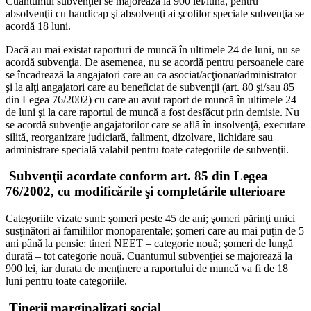
Cuantumul subvenţiei se majorează la 900 lei/lună, pentru
absolvenţii cu handicap şi absolvenţi ai şcolilor speciale subvenţia se
acordă 18 luni.
Dacă au mai existat raporturi de muncă în ultimele 24 de luni, nu se
acordă subvenţia. De asemenea, nu se acordă pentru persoanele care
se încadrează la angajatori care au ca asociat/acţionar/administrator
şi la alţi angajatori care au beneficiat de subvenţii (art. 80 şi/sau 85
din Legea 76/2002) cu care au avut raport de muncă în ultimele 24
de luni şi la care raportul de muncă a fost desfăcut prin demisie. Nu
se acordă subvenţie angajatorilor care se află în insolvenţă, executare
silită, reorganizare judiciară, faliment, dizolvare, lichidare sau
administrare specială valabil pentru toate categoriile de subvenţii.
Subvenţii acordate conform art. 85 din Legea
76/2002, cu modificările şi completările ulterioare
Categoriile vizate sunt: şomeri peste 45 de ani; şomeri părinţi unici
susţinători ai familiilor monoparentale; şomeri care au mai puţin de 5
ani până la pensie: tineri NEET – categorie nouă; şomeri de lungă
durată – tot categorie nouă. Cuantumul subvenţiei se majorează la
900 lei, iar durata de menţinere a raportului de muncă va fi de 18
luni pentru toate categoriile.
Tinerii marginalizaţi social