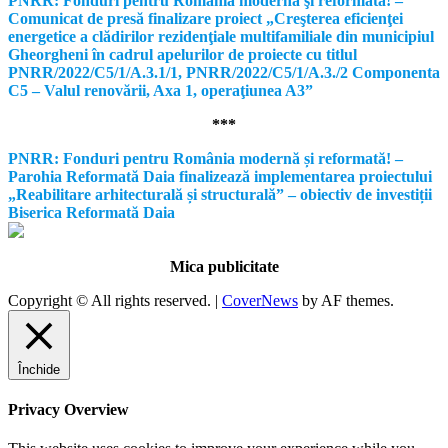
PNRR: Fonduri pentru România modernă şi reformată! –
Comunicat de presă finalizare proiect „Creşterea eficienţei
energetice a clădirilor rezidenţiale multifamiliale din municipiul
Gheorgheni în cadrul apelurilor de proiecte cu titlul
PNRR/2022/C5/1/A.3.1/1, PNRR/2022/C5/1/A.3./2 Componenta
C5 – Valul renovării, Axa 1, operaţiunea A3”
***
PNRR: Fonduri pentru România modernă și reformată! –
Parohia Reformată Daia finalizează implementarea proiectului
„Reabilitare arhitecturală și structurală” – obiectiv de investiții
Biserica Reformată Daia
Mica publicitate
Copyright © All rights reserved.
|
CoverNews
by AF themes.
Închide
Privacy Overview