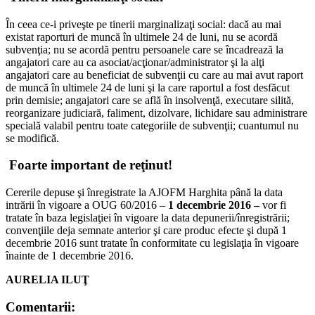
În ceea ce-i priveşte pe tinerii marginalizaţi social: dacă au mai
existat raporturi de muncă în ultimele 24 de luni, nu se acordă
subvenţia; nu se acordă pentru persoanele care se încadrează la
angajatori care au ca asociat/acţionar/administrator şi la alţi
angajatori care au beneficiat de subvenţii cu care au mai avut raport
de muncă în ultimele 24 de luni şi la care raportul a fost desfăcut
prin demisie; angajatori care se află în insolvenţă, executare silită,
reorganizare judiciară, faliment, dizolvare, lichidare sau administrare
specială valabil pentru toate categoriile de subvenţii; cuantumul nu
se modifică.
Foarte important de reţinut!
Cererile depuse şi înregistrate la AJOFM Harghita până la data
intrării în vigoare a OUG 60/2016 –
1 decembrie 2016 –
vor fi
tratate în baza legislaţiei în vigoare la data depunerii/înregistrării;
convenţiile deja semnate anterior şi care produc efecte şi după 1
decembrie 2016 sunt tratate în conformitate cu legislaţia în vigoare
înainte de 1 decembrie 2016.
AURELIA ILUŢ
Comentarii: