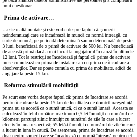
pe baza analizei datelor administrative ale persoanei şi a completării
unui chestionar.
Prima de activare…
…este o altă noutate şi este vorba despre faptul că: şomerii
neindemnizaţi care se încadrează în muncă cu normă întreagă, cu
carte de muncă, pe perioadă determinată sau nedeterminată de peste
3 luni, beneficiază de o primă de activare de 500 lei. Nu beneficiază
de această primă dacă a mai lucrat la angajatorul în cauză în ultimele
12 luni. Tot la restricţii se încadrează şi faptul că prima de activare
nu se cumulează cu prima de instalare sau cu prima de încadrare a
absolvenţilor. Dar se poate cumula cu prima de mobilitate, adică de
angajare la peste 15 km.
Reforma stimulării mobilităţii
Pe scurt este vorba despre faptul că: prima de încadrare se acordă
pentru încadrare la peste 15 km de localitatea de domiciliu/reşedinţă;
prima nu se acordă ca o sumă unică, ci ca o sumă lunară. Aceasta se
calculează în felul următor: maximum 0,5 lei înmulţit cu numărul de
kilometri parcurşi zilnic înmulţit cu numărul de zile în care a lucrat
efectiv în luna respectivă; 55 lei/zi înmulţit cu numărul de zile în care
a lucrat în luna în cauză. De asemenea, prima de încadrare se acordă
doar pentru şomerii care se încadrează cu normă întreagă pentru cel