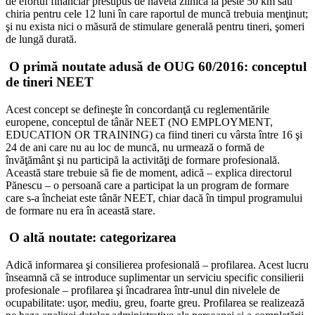
de efortul financiar presupus de naveta zilnică la peste 50 km sau
chiria pentru cele 12 luni în care raportul de muncă trebuia menţinut;
şi nu exista nici o măsură de stimulare generală pentru tineri, şomeri
de lungă durată.
O primă noutate adusă de OUG 60/2016: conceptul
de tineri NEET
Acest concept se defineşte în concordanţă cu reglementările
europene, conceptul de tânăr NEET (NO EMPLOYMENT,
EDUCATION OR TRAINING) ca fiind tineri cu vârsta între 16 şi
24 de ani care nu au loc de muncă, nu urmează o formă de
învăţământ şi nu participă la activităţi de formare profesională.
Această stare trebuie să fie de moment, adică – explica directorul
Pănescu – o persoană care a participat la un program de formare
care s-a încheiat este tânăr NEET, chiar dacă în timpul programului
de formare nu era în această stare.
O altă noutate: categorizarea
Adică informarea şi consilierea profesională – profilarea. Acest lucru
înseamnă că se introduce suplimentar un serviciu specific consilierii
profesionale – profilarea şi încadrarea într-unul din nivelele de
ocupabilitate: uşor, mediu, greu, foarte greu. Profilarea se realizează