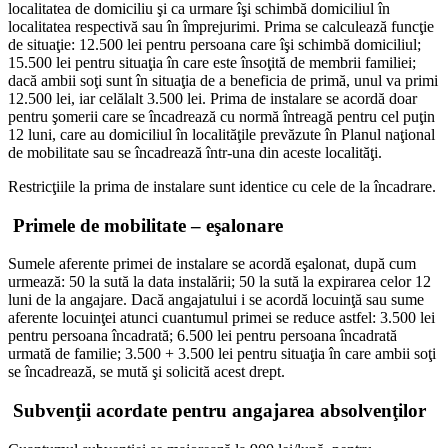
localitatea de domiciliu şi ca urmare îşi schimbă domiciliul în
localitatea respectivă sau în împrejurimi. Prima se calculează funcţie
de situaţie: 12.500 lei pentru persoana care îşi schimbă domiciliul;
15.500 lei pentru situaţia în care este însoţită de membrii familiei;
dacă ambii soţi sunt în situaţia de a beneficia de primă, unul va primi
12.500 lei, iar celălalt 3.500 lei. Prima de instalare se acordă doar
pentru şomerii care se încadrează cu normă întreagă pentru cel puţin
12 luni, care au domiciliul în localităţile prevăzute în Planul naţional
de mobilitate sau se încadrează într-una din aceste localităţi.
Restricţiile la prima de instalare sunt identice cu cele de la încadrare.
Primele de mobilitate – eşalonare
Sumele aferente primei de instalare se acordă eşalonat, după cum
urmează: 50 la sută la data instalării; 50 la sută la expirarea celor 12
luni de la angajare. Dacă angajatului i se acordă locuinţă sau sume
aferente locuinţei atunci cuantumul primei se reduce astfel: 3.500 lei
pentru persoana încadrată; 6.500 lei pentru persoana încadrată
urmată de familie; 3.500 + 3.500 lei pentru situaţia în care ambii soţi
se încadrează, se mută şi solicită acest drept.
Subvenţii acordate pentru angajarea absolvenţilor