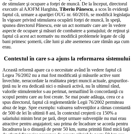
de stimulare şi ocupare a forţei de muncă. De la început, directorul
executiv al AJOFM Harghita,
Tiberiu Pănescu
, a scos în evidenţă
faptul că, urmare a apariţiei OUG nr. 60/2016, se modifică legislaţia
în vigoare privind stimularea ocupării forţei de muncă, în speţă,
spunea directorul Pănescu, este un act normativ care are în vedere
aspecte de ocupare şi măsuri de combatere a şomajului; de reţinut şi
faptul că acest act normativ nu modifică problemele legate de câţi
bani primesc şomerii, câte luni şi alte asemenea care rămân aşa cum
erau.
Contextul în care s-a ajuns la reformarea sistemului
Această reformă apare ca o necesitate având în vedere faptul că
Legea 76/2002 nu a mai fost modificată şi măsurile active sunt
învechite, neracordate la realitatea pieţei muncii actuale, grupurilor-
ţintă nu le era dedicată nici o măsură activă, nu în ultimul rând,
valorile stimulentelor s-au perimat, nemaifiind în concordanţă cu
scopul pentru care au fost create. Se mai poate adăuga, ceea ce a
spus directorul, faptul că reglementările Legii 76/2002 permiteau
abuz de lege. Spre exemplu: valoarea subvenţiilor a rămas constantă
de 500 de lei în ultimii 8 ani, în contextul creşterii cu 150% a
salariului minim brut pe ţară, drept urmare subvenţiile nu mai erau
atractive pentru angajatori; sau prima de încadrare se acorda pentru
încadrarea la o distanţă de peste 50 km, suma primită fiind mică faţă