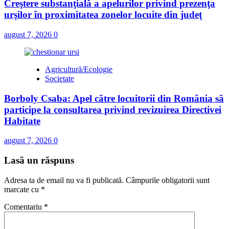
Creştere substanţială a apelurilor privind prezenţa
urşilor în proximitatea zonelor locuite din judeţ
august 7, 2026
0
Agricultură/Ecologie
Societate
Borboly Csaba: Apel către locuitorii din România să
participe la consultarea privind revizuirea Directivei
Habitate
august 7, 2026
0
Lasă un răspuns
Adresa ta de email nu va fi publicată.
Câmpurile obligatorii sunt
marcate cu
*
Comentariu
*