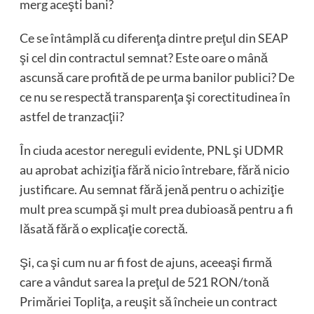
merg aceşti bani?
Ce se întâmplă cu diferenţa dintre preţul din SEAP
şi cel din contractul semnat? Este oare o mână
ascunsă care profită de pe urma banilor publici? De
ce nu se respectă transparenţa şi corectitudinea în
astfel de tranzacţii?
În ciuda acestor nereguli evidente, PNL şi UDMR
au aprobat achiziţia fără nicio întrebare, fără nicio
justificare. Au semnat fără jenă pentru o achiziţie
mult prea scumpă şi mult prea dubioasă pentru a fi
lăsată fără o explicaţie corectă.
Şi, ca şi cum nu ar fi fost de ajuns, aceeaşi firmă
care a vândut sarea la preţul de 521 RON/tonă
Primăriei Topliţa, a reuşit să încheie un contract