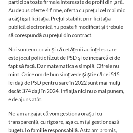
participa toate firmele interesate de profil din ţară.
Au depus oferte 4 firme, oferta cu preţul cel mai mic
a câştigat licitaţia. Preţul stabilit prin licitaţia
publică electronică nu poate fi modificat şi trebuie
să corespundă cu preţul din contract.
Noi suntem convinşi că cetăţenii au înţeles care
este jocul politic făcut de PSD şi ce încearcă ei de
fapt să facă. Dar matematica e simplă. Cifrele nu
mint. Orice om de bun simţ vede şi ştie că cei 515
lei daţi de PSD pentru sare în 2022 sunt mai mulţi
decât 374 daţi în 2024. Inflaţia nici nu o mai punem,
e de ajuns atât.
Ne-am angajat că vom gestiona oraşul cu
transparenţă, cu rigoare, aşa cum îşi gestionează
bugetul o familie responsabilă. Asta am promis,