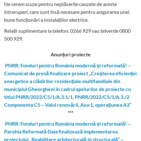
Ne cerem scuze pentru neplăcerile cauzate de aceste
întreruperi, care sunt însă necesare pentru asigurarea unei
bune funcționări a instalațiilor electrice.
Relații suplimentare la tel
efon: 0266 929 sau telverde 0800
500 929.
Anunțuri proiecte
PNRR: Fonduri pentru România modernă şi reformată! –
Comunicat de presă finalizare proiect „Creşterea eficienţei
energetice a clădirilor rezidenţiale multifamiliale din
municipiul Gheorgheni în cadrul apelurilor de proiecte cu
titlul PNRR/2022/C5/1/A.3.1/1, PNRR/2022/C5/1/A.3./2
Componenta C5 – Valul renovării, Axa 1, operaţiunea A3”
***
PNRR: Fonduri pentru România modernă și reformată! –
Parohia Reformată Daia finalizează implementarea
proiectului „Reabilitare arhitecturală și structurală” –