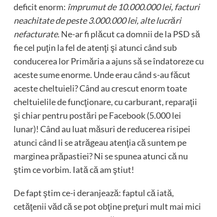
deficit enorm:
împrumut de 10.000.000 lei, facturi
neachitate de peste 3.000.000 lei, alte lucrări
nefacturate
. Ne-ar fi plăcut ca domnii de la PSD să
fie cel puţin la fel de atenţi şi atunci când sub
conducerea lor Primăria a ajuns să se îndatoreze cu
aceste sume enorme. Unde erau când s-au făcut
aceste cheltuieli? Când au crescut enorm toate
cheltuielile de funcţionare, cu carburant, reparaţii
şi chiar pentru postări pe Facebook (5.000 lei
lunar)! Când au luat măsuri de reducerea risipei
atunci când li se atrăgeau atenţia că suntem pe
marginea prăpastiei? Ni se spunea atunci că nu
ştim ce vorbim. Iată că am ştiut!
De fapt ştim ce-i deranjează: faptul că iată,
cetăţenii văd că se pot obţine preţuri mult mai mici