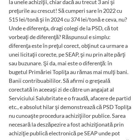
la unele achiziţii, chiar dacă au trecut 3 ani şi
preţurile au crescut! Să cumperi sare în 2022 cu
515 lei/tonă şi în 2024 cu 374 lei/tonă e ceva, nu?
Unde e diferenţa, dragi colegi de la PSD, că tot
vorbeaţi de diferenţă? Răspunsul e simplu:
diferenţa este în preţul corect, obţinut ca urmare a
unei licitaţii corecte, pe SEAP, şi nu prin alte părţi
sau buzunare. Şi da, mai este o diferenţă: în
bugetul Primăriei Topliţa au rămas mai mulţi bani.
Banii contribuabililor. Să afirmi o greşeală
corectată în aceeaşi zi de către un angajat al
Serviciului Salubritate e o fraudă, afacere de partid
etc., e absolut hilar şi demonstrează că PSD Topliţa
nu cunoaşte procedura achiziţiilor publice. Sarea
necesară la deszăpezire a fost achiziţionată prin
achiziţie publică electronică pe SEAP unde pot