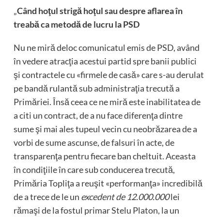
„
Când hoţul strigă hoţul sau despre aflarea în
treabă ca metodă de lucru la PSD
Nu ne miră deloc comunicatul emis de PSD, având
în vedere atracţia acestui partid spre banii publici
şi contractele cu «firmele de casă» care s-au derulat
pe bandă rulantă sub administraţia trecută a
Primăriei. Însă ceea ce ne miră este inabilitatea de
a citi un contract, de a nu face diferenţa dintre
sume şi mai ales tupeul vecin cu neobrăzarea de a
vorbi de sume ascunse, de falsuri în acte, de
transparenţa pentru fiecare ban cheltuit. Aceasta
în condiţiile în care sub conducerea trecută,
Primăria Topliţa a reuşit «performanţa» incredibilă
de a trece de le un
excedent de 12.000.000
lei
rămaşi de la fostul primar Stelu Platon, la un