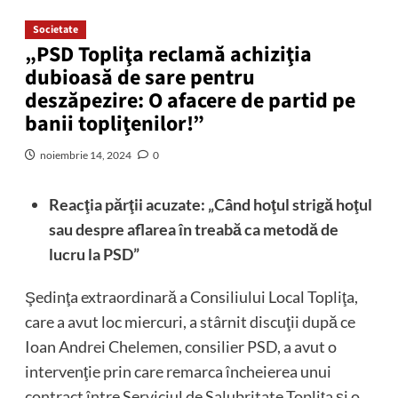
Societate
„PSD Topliţa reclamă achiziţia
dubioasă de sare pentru
deszăpezire: O afacere de partid pe
banii topliţenilor!”
noiembrie 14, 2024
0
Reacţia părţii acuzate: „Când hoţul strigă hoţul
sau despre aflarea în treabă ca metodă de
lucru la PSD”
Şedinţa extraordinară a Consiliului Local Topliţa,
care a avut loc miercuri, a stârnit discuţii după ce
Ioan Andrei Chelemen, consilier PSD, a avut o
intervenţie prin care remarca încheierea unui
contract între Serviciul de Salubritate Topliţa şi o