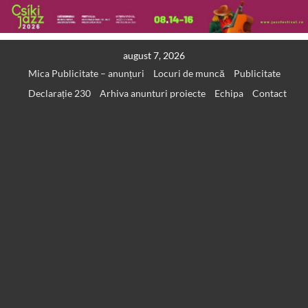
Skip
august 7, 2026
to
Mica Publicitate – anunțuri
Locuri de muncă
Publicitate
content
Declarație 230
Arhiva anunturi proiecte
Echipa
Contact