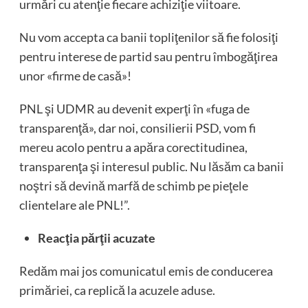
urmări cu atenţie fiecare achiziţie viitoare.
Nu vom accepta ca banii topliţenilor să fie folosiţi
pentru interese de partid sau pentru îmbogăţirea
unor «firme de casă»!
PNL şi UDMR au devenit experţi în «fuga de
transparenţă», dar noi, consilierii PSD, vom fi
mereu acolo pentru a apăra corectitudinea,
transparenţa şi interesul public. Nu lăsăm ca banii
noştri să devină marfă de schimb pe pieţele
clientelare ale PNL!”.
Reacţia părţii acuzate
Redăm mai jos comunicatul emis de conducerea
primăriei, ca replică la acuzele aduse.