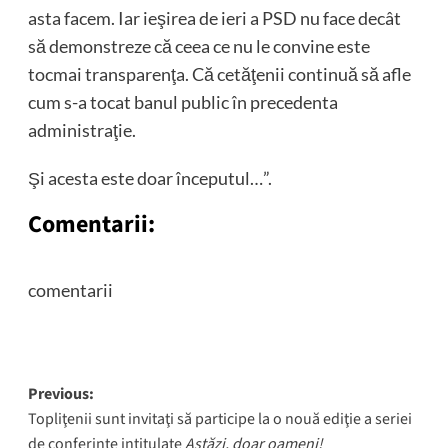
asta facem. Iar ieşirea de ieri a PSD nu face decât
să demonstreze că ceea ce nu le convine este
tocmai transparenţa. Că cetăţenii continuă să afle
cum s-a tocat banul public în precedenta
administraţie.
Şi acesta este doar începutul…”.
Comentarii:
comentarii
Post
Previous:
Topliţenii sunt invitaţi să participe la o nouă ediţie a seriei
navigation
de conferinţe intitulate
Astăzi, doar oameni!