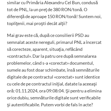
similar cu Primăria Alexandru Cel Bun, condusă
tot de PNL, la un preţ de 380 RON/tonă. O
diferenţă de aproape 150 RON/tonă! Suntem noi,
topliţenii, mai proşti decât alţii?
Mai grav este că, după ce consilierii PSD au
semnalat aceste nereguli, primarul PNL a încercat
să corecteze, aparent, situaţia, refăcând
«contractul». Dar la patru ore după semnalarea
problemelor, când s-a «corectat» documentul,
sumele au fost doar schimbate, însă semnăturile
digitale de pe contractul «corectat» sunt identice
cu cele de pe contractul iniţial, datate la aceeaşi
oră: 01.11.2024, ora 09:08:04. Şi pentru a elimina
orice dubiu, semnăturile digitale sunt verificabile
şi autentificabile. Putem vorbi de fals în acte?