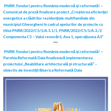
PNRR: Fonduri pentru România modernă şi reformată! –
Comunicat de presă finalizare proiect „Creşterea eficienţei
energetice a clădirilor rezidenţiale multifamiliale din
municipiul Gheorgheni în cadrul apelurilor de proiecte cu
titlul PNRR/2022/C5/1/A.3.1/1, PNRR/2022/C5/1/A.3./2
Componenta C5 – Valul renovării, Axa 1, operaţiunea A3”
***
PNRR: Fonduri pentru România modernă și reformată! –
Parohia Reformată Daia finalizează implementarea
proiectului „Reabilitare arhitecturală și structurală” –
obiectiv de investiții Biserica Reformată Daia