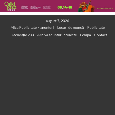
Skip
august 7, 2026
to
Mica Publicitate – anunțuri
Locuri de muncă
Publicitate
content
Declarație 230
Arhiva anunturi proiecte
Echipa
Contact