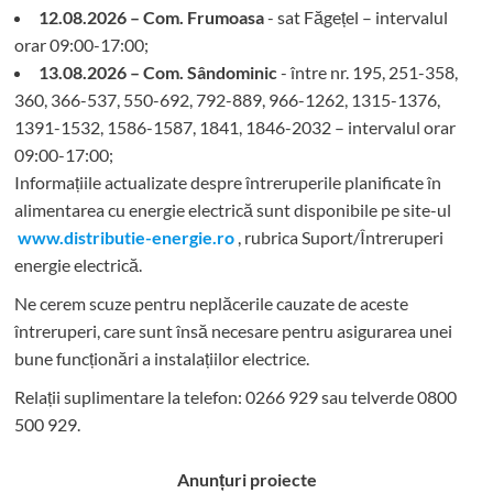
12.08.2026 – Com. Frumoasa
- sat Făgețel – intervalul
orar 09:00-17:00;
13.08.2026 – Com. Sândominic
- între nr. 195, 251-358,
360, 366-537, 550-692, 792-889, 966-1262, 1315-1376,
1391-1532, 1586-1587, 1841, 1846-2032 – intervalul orar
09:00-17:00;
Informațiile actualizate despre întreruperile planificate în
alimentarea cu energie electrică sunt disponibile pe site-ul
www.distributie-energie.ro
, rubrica Suport/Întreruperi
energie electrică.
Ne cerem scuze pentru neplăcerile cauzate de aceste
întreruperi, care sunt însă necesare pentru asigurarea unei
bune funcționări a instalațiilor electrice.
Relații suplimentare la tel
efon: 0266 929 sau telverde 0800
500 929.
Anunțuri proiecte