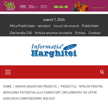
Skip
august 7, 2026
to
Mica Publicitate – anunțuri
Locuri de muncă
Publicitate
content
Declarație 230
Arhiva anunturi proiecte
Echipa
Contact
Primary
Menu
HOME
ARHIVA ANUNTURI PROIECTE
PROIECTUL ”SPRIJIN PENTRU
REFACEREA POTENȚIALULUI FORESTIER”, IMPLEMENTAT DE CĂTRE
ASOCIAȚIA COMPOSESORAT BOLYGO