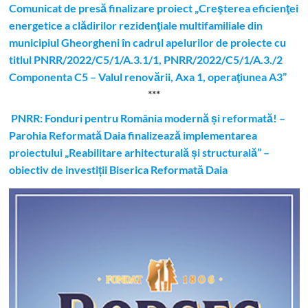
Comunicat de presă finalizare proiect „Creşterea eficienţei
energetice a clădirilor rezidenţiale multifamiliale din
municipiul Gheorgheni în cadrul apelurilor de proiecte cu
titlul PNRR/2022/C5/1/A.3.1/1, PNRR/2022/C5/1/A.3./2
Componenta C5 – Valul renovării, Axa 1, operaţiunea A3”
***
PNRR: Fonduri pentru România modernă și reformată! –
Parohia Reformată Daia finalizează implementarea
proiectului „Reabilitare arhitecturală și structurală” –
obiectiv de investiții Biserica Reformată Daia