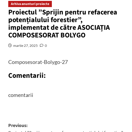
Arhiva anunturi proiecte
Proiectul ”Sprijin pentru refacerea
potențialului forestier”,
implementat de către ASOCIAȚIA
COMPOSESORAT BOLYGO
martie 27, 2025
0
Composesorat-Bolygo-27
Comentarii:
comentarii
Post
Previous: