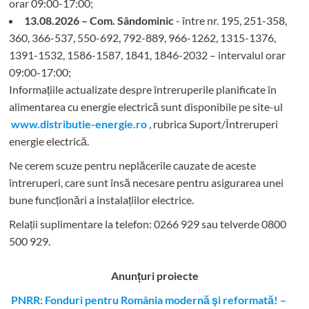
orar 09:00-17:00;
13.08.2026 – Com. Sândominic
- între nr. 195, 251-358,
360, 366-537, 550-692, 792-889, 966-1262, 1315-1376,
1391-1532, 1586-1587, 1841, 1846-2032 – intervalul orar
09:00-17:00;
Informațiile actualizate despre întreruperile planificate în
alimentarea cu energie electrică sunt disponibile pe site-ul
www.distributie-energie.ro
, rubrica Suport/Întreruperi
energie electrică.
Ne cerem scuze pentru neplăcerile cauzate de aceste
întreruperi, care sunt însă necesare pentru asigurarea unei
bune funcționări a instalațiilor electrice.
Relații suplimentare la tel
efon: 0266 929 sau telverde 0800
500 929.
Anunțuri proiecte
PNRR: Fonduri pentru România modernă şi reformată! –