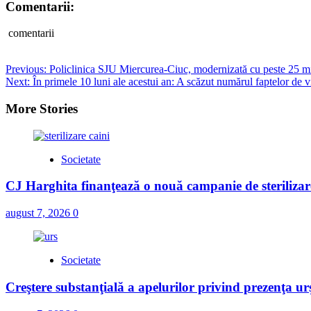
Comentarii:
comentarii
Post
Previous:
Policlinica SJU Miercurea-Ciuc, modernizată cu peste 25 mi
Next:
În primele 10 luni ale acestui an: A scăzut numărul faptelor de
navigation
More Stories
Societate
CJ Harghita finanţează o nouă campanie de sterilizare
august 7, 2026
0
Societate
Creştere substanţială a apelurilor privind prezenţa urş