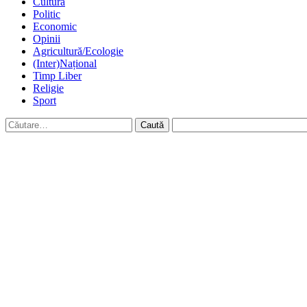
Cultură
Politic
Economic
Opinii
Agricultură/Ecologie
(Inter)Național
Timp Liber
Religie
Sport
Caută
după: