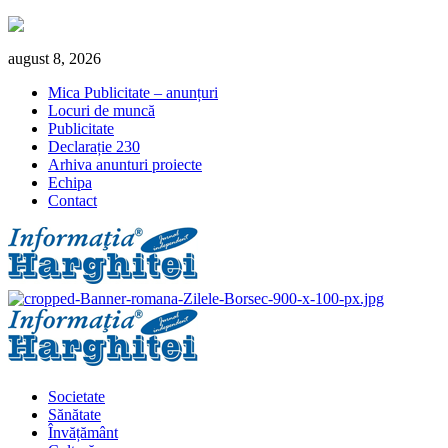
Skip
august 8, 2026
to
Mica Publicitate – anunțuri
content
Locuri de muncă
Publicitate
Declarație 230
Arhiva anunturi proiecte
Echipa
Contact
Primary
Menu
Societate
Sănătate
Învățământ