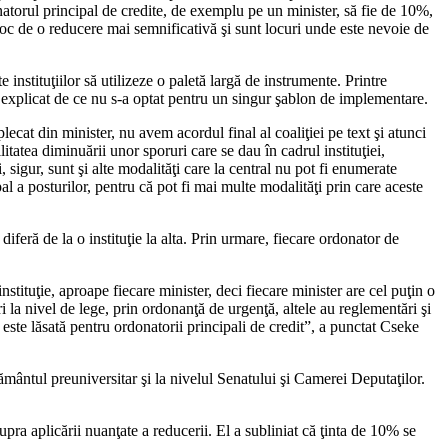
natorul principal de credite, de exemplu pe un minister, să fie de 10%,
e loc de o reducere mai semnificativă şi sunt locuri unde este nevoie de
nstituţiilor să utilizeze o paletă largă de instrumente. Printre
 a explicat de ce nu s-a optat pentru un singur şablon de implementare.
ecat din minister, nu avem acordul final al coaliţiei pe text şi atunci
itatea diminuării unor sporuri care se dau în cadrul instituţiei,
 sigur, sunt şi alte modalităţi care la central nu pot fi enumerate
pal a posturilor, pentru că pot fi mai multe modalităţi prin care aceste
diferă de la o instituţie la alta. Prin urmare, fiecare ordonator de
stituţie, aproape fiecare minister, deci fiecare minister are cel puţin o
i la nivel de lege, prin ordonanţă de urgenţă, altele au reglementări şi
 este lăsată pentru ordonatorii principali de credit”, a punctat Cseke
ţământul preuniversitar şi la nivelul Senatului şi Camerei Deputaţilor.
supra aplicării nuanţate a reducerii. El a subliniat că ţinta de 10% se