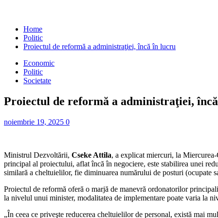
Home
Politic
Proiectul de reformă a administraţiei, încă în lucru
Economic
Politic
Societate
Proiectul de reformă a administraţiei, încă
noiembrie 19, 2025
0
Ministrul Dezvoltării,
Cseke Attila
, a explicat miercuri, la Miercurea-
principal al proiectului, aflat încă în negociere, este stabilirea unei re
similară a cheltuielilor, fie diminuarea numărului de posturi (ocupate s
Proiectul de reformă oferă o marjă de manevră ordonatorilor principali 
la nivelul unui minister, modalitatea de implementare poate varia la niv
„În ceea ce priveşte reducerea cheltuielilor de personal, există mai mul