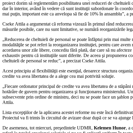
proiect dorim să reglementăm posibilitatea unei reduceri de cheltuieli 
dar în interior, având în vedere că sunt instituţii subordonate în coord
mai puţin, important este ca anvelopa să fie de 10% în ansamblu”, a pr
Cseke Attila a argumentat că reforma vizează în primul rând reducerea co
măsurile posibile, care nu sunt limitative, se numără reorganizările leg
„Reducerea de cheltuieli de personal se poate înfăptui prin mai multe mod
modalităţile se pot referi la reorganizarea instituţiei, pentru care avem
acordarea unor zile libere, concediu fără plată, dar care să nu afecteze 
exhaustiv pentru că instituţiile sunt diferite. De aceea şi propunerea coa
cheltuieli de personal se reduc”, a precizat Cseke Attila.
Acest principiu al flexibilităţii este esenţial, deoarece structura organi
credite va avea libertatea de a alege cea mai potrivită soluţie.
„Fiecare ordonator principal de credite va avea libertatea de a stăpâni 
hotărâre de guvern pentru organizarea şi funcţionarea ministerului. Unele
subsecvente prin ordine de ministru, deci nu se poate face un şablon pent
Attila.
Lista excepţiilor de la aplicarea acestei reforme nu este încă definitiva
Proiectul va fi trimis în circuitul de avizare doar după ce se va ajunge l
De asemenea, tot miercuri, preşedintele UDMR,
Kelemen Hunor
, a 