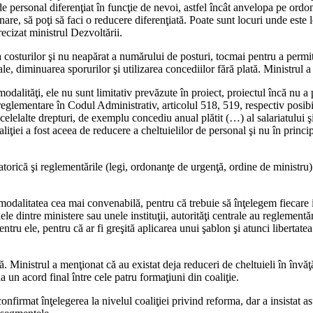
de personal diferenţiat în funcţie de nevoi, astfel încât anvelopa pe ordo
onare, să poţi să faci o reducere diferenţiată. Poate sunt locuri unde est
ecizat ministrul Dezvoltării.
sturilor şi nu neapărat a numărului de posturi, tocmai pentru a permite i
ale, diminuarea sporurilor şi utilizarea concediilor fără plată. Ministrul
alităţi, ele nu sunt limitativ prevăzute în proiect, proiectul încă nu a pl
 reglementare în Codul Administrativ, articolul 518, 519, respectiv posibil
celelalte drepturi, de exemplu concediu anual plătit (…) al salariatului şi,
liţiei a fost aceea de reducere a cheltuielilor de personal şi nu în princi
zatorică şi reglementările (legi, ordonanţe de urgenţă, ordine de ministru) 
modalitatea cea mai convenabilă, pentru că trebuie să înţelegem fiecare in
 dintre ministere sau unele instituţii, autorităţi centrale au reglementăr
ru ele, pentru că ar fi greşită aplicarea unui şablon şi atunci libertatea
tă. Ministrul a menţionat că au existat deja reduceri de cheltuieli în învă
a un acord final între cele patru formaţiuni din coaliţie.
confirmat înţelegerea la nivelul coaliţiei privind reforma, dar a insistat a