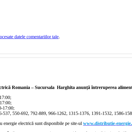
cesate datele comentariilor tale
.
ectrică Romania – Sucursala Harghita
anunță întreruperea alimentă
-17:00;
-17:00;
00-17:00;
366-537, 550-692, 792-889, 966-1262, 1315-1376, 1391-1532, 1586-1587
cu energie electrică sunt disponibile pe site-ul
www.distributie-energie