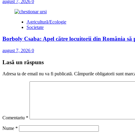
august 7, 2026
0
Agricultură/Ecologie
Societate
Borboly Csaba: Apel către locuitorii din România să pa
august 7, 2026
0
Lasă un răspuns
Adresa ta de email nu va fi publicată.
Câmpurile obligatorii sunt marc
Comentariu
*
Nume
*