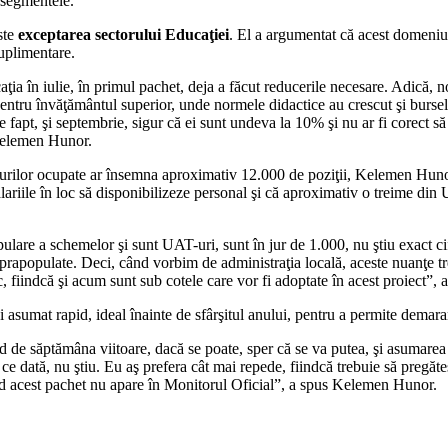
e segmentele.
ste
exceptarea sectorului Educaţiei
. El a argumentat că acest domeniu 
suplimentare.
ţia în iulie, în primul pachet, deja a făcut reducerile necesare. Adică, 
 pentru învăţământul superior, unde normele didactice au crescut şi burse
e fapt, şi septembrie, sigur că ei sunt undeva la 10% şi nu ar fi corect s
 Kelemen Hunor.
turilor ocupate ar însemna aproximativ 12.000 de poziţii, Kelemen Hunor a
ariile în loc să disponibilizeze personal şi că aproximativ o treime din UA
are a schemelor şi sunt UAT-uri, sunt în jur de 1.000, nu ştiu exact ci
uprapopulate. Deci, când vorbim de administraţia locală, aceste nuanţe tre
 fiindcă şi acum sunt sub cotele care vor fi adoptate în acest proiect”,
i asumat rapid, ideal înainte de sfârşitul anului, pentru a permite demara
de săptămâna viitoare, dacă se poate, sper că se va putea, şi asumarea în
 dată, nu ştiu. Eu aş prefera cât mai repede, fiindcă trebuie să pregăteşti 
nd acest pachet nu apare în Monitorul Oficial”, a spus Kelemen Hunor.