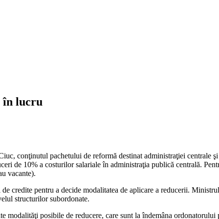
 în lucru
Ciuc, conţinutul pachetului de reformă destinat administraţiei centrale şi
duceri de 10% a costurilor salariale în administraţia publică centrală. Pen
au vacante).
de credite pentru a decide modalitatea de aplicare a reducerii. Ministru
elul structurilor subordonate.
te modalităţi posibile de reducere, care sunt la îndemâna ordonatorului pr