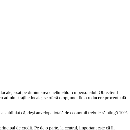
 locale, axat pe diminuarea cheltuielilor cu personalul. Obiectivul
tru administraţiile locale, se oferă o opţiune: fie o reducere procentuală
l a subliniat că, deşi anvelopa totală de economii trebuie să atingă 10%
incipal de credit. Pe de o parte, la central, important este că în