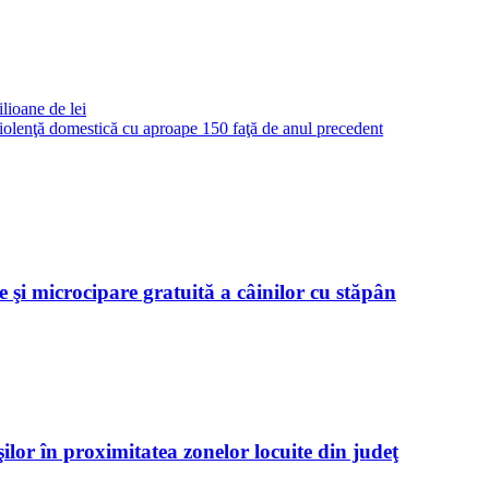
lioane de lei
 violenţă domestică cu aproape 150 faţă de anul precedent
 şi microcipare gratuită a câinilor cu stăpân
ilor în proximitatea zonelor locuite din judeţ