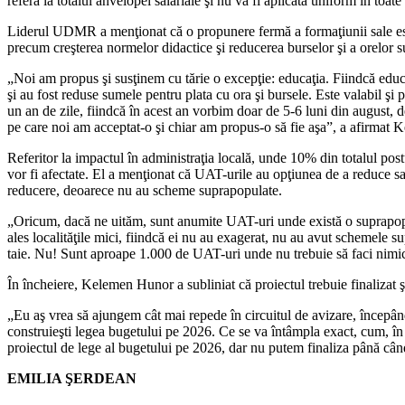
referă la totalul anvelopei salariale şi nu va fi aplicată uniform în toat
Liderul UDMR a menţionat că o propunere fermă a formaţiunii sale e
precum creşterea normelor didactice şi reducerea burselor şi a orelor 
„Noi am propus şi susţinem cu tărie o excepţie: educaţia. Fiindcă educa
şi au fost reduse sumele pentru plata cu ora şi bursele. Este valabil şi
un an de zile, fiindcă în acest an vorbim doar de 5-6 luni din august, d
pe care noi am acceptat-o şi chiar am propus-o să fie aşa”, a afirmat
Referitor la impactul în administraţia locală, unde 10% din totalul pos
vor fi afectate. El a menţionat că UAT-urile au opţiunea de a reduce sal
reducere, deoarece nu au scheme suprapopulate.
„Oricum, dacă ne uităm, sunt anumite UAT-uri unde există o suprapopul
ales localităţile mici, fiindcă ei nu au exagerat, nu au avut schemele s
taie. Nu! Sunt aproape 1.000 de UAT-uri unde nu trebuie să faci nimic,
În încheiere, Kelemen Hunor a subliniat că proiectul trebuie finalizat ş
„Eu aş vrea să ajungem cât mai repede în circuitul de avizare, începând 
construieşti legea bugetului pe 2026. Ce se va întâmpla exact, cum, în ce
proiectul de lege al bugetului pe 2026, dar nu putem finaliza până câ
EMILIA ŞERDEAN