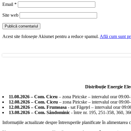
Email
*
Site web
Acest site folosește Akismet pentru a reduce spamul.
Află cum sunt pro
Distribuție Energie El
11.08.2026 – Com. Ciceu
– zona Piricske – intervalul orar 09:00
12.08.2026 – Com. Ciceu
– zona Piricske – intervalul orar 09:00
12.08.2026 – Com. Frumoasa
- sat Făgețel – intervalul orar 09:
13.08.2026 – Com. Sândominic
- între nr. 195, 251-358, 360, 
Informațiile actualizate despre întreruperile planificate în alimentarea 