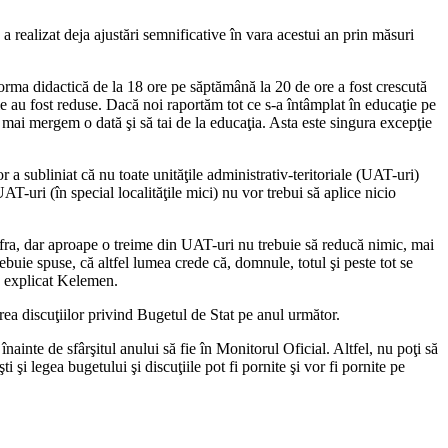
a realizat deja ajustări semnificative în vara acestui an prin măsuri
norma didactică de la 18 ore pe săptămână la 20 de ore a fost crescută
le au fost reduse. Dacă noi raportăm tot ce s-a întâmplat în educaţie pe
ă mai mergem o dată şi să tai de la educaţia. Asta este singura excepţie
 subliniat că nu toate unităţile administrativ-teritoriale (UAT-uri)
T-uri (în special localităţile mici) nu vor trebui să aplice nicio
fra, dar aproape o treime din UAT-uri nu trebuie să reducă nimic, mai
buie spuse, că altfel lumea crede că, domnule, totul şi peste tot se
 a explicat Kelemen.
rea discuţiilor privind Bugetul de Stat pe anul următor.
ainte de sfârşitul anului să fie în Monitorul Oficial. Altfel, nu poţi să
şi legea bugetului şi discuţiile pot fi pornite şi vor fi pornite pe