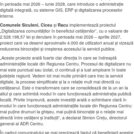
în perioada mai 2026 – iunie 2028, care introduce o administraţie
digitală integrată, cu sisteme GIS, ERP şi digitalizarea proceselor
interne.
Comunele Siculeni, Ciceu
şi
Racu
implementează proiectul
„Digitalizarea comunităţilor în beneficiul cetăţenilor”, cu o valoare de
2.528.198,57 lei şi derulare în perioada mai 2026 – aprilie 2027,
proiect care va deservi aproximativ 4.000 de utilizatori anual şi vizează
reducerea birocraţiei şi creşterea accesului la servicii publice.
„Aceste proiecte arată foarte clar direcţia în care se îndreaptă
administraţiile locale din Regiunea Centru. Procesul de digitalizare nu
mai este punctual sau izolat, ci continuă şi a luat amploare în toate
judeţele regiunii. Vedem tot mai multe primării care trec la servicii
digitale, la procese simplificate şi la o relaţie mult mai directă cu
cetăţeanul. Este o transformare care se consolidează de la un an la
altul şi care schimbă modul în care funcţionează administraţia publică
locală. Privite împreună, aceste investiţii arată o schimbare clară în
modul în care funcţionează administraţiile locale din Regiunea Centru:
mai puţine drumuri la ghişeu, mai puţină birocraţie şi o relaţie mai
directă între cetăţeni şi instituţii”, a declarat Simion Creţu, directorul
general al ADR Centru.
În cadrul comunicatului se mai precizează faptul că beneficiarii acestor