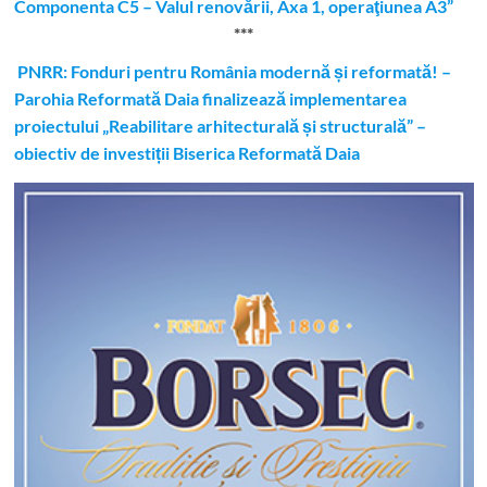
Componenta C5 – Valul renovării, Axa 1, operaţiunea A3”
***
PNRR: Fonduri pentru România modernă și reformată! –
Parohia Reformată Daia finalizează implementarea
proiectului „Reabilitare arhitecturală și structurală” –
obiectiv de investiții Biserica Reformată Daia