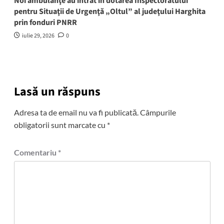
Noi ambulanţe au intrat în dotarea Inspectoratului
pentru Situaţii de Urgenţă „Oltul” al judeţului Harghita
prin fonduri PNRR
iulie 29, 2026
0
Lasă un răspuns
Adresa ta de email nu va fi publicată.
Câmpurile
obligatorii sunt marcate cu
*
Comentariu
*