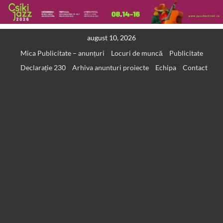
Skip
august 10, 2026
to
Mica Publicitate – anunțuri
Locuri de muncă
Publicitate
content
Declarație 230
Arhiva anunturi proiecte
Echipa
Contact