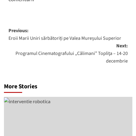
Post
Previous:
Eroii Marii Uniri sărbătoriți pe Valea Mureșului Superior
navigation
Next:
Programul Cinematografului „Călimani” Topliţa – 14-20
decembrie
More Stories