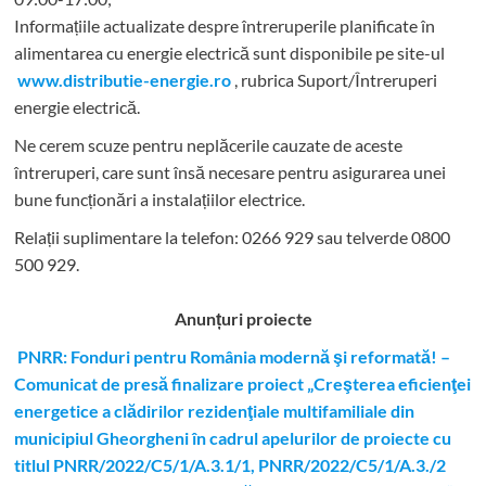
Informațiile actualizate despre întreruperile planificate în
alimentarea cu energie electrică sunt disponibile pe site-ul
www.distributie-energie.ro
, rubrica Suport/Întreruperi
energie electrică.
Ne cerem scuze pentru neplăcerile cauzate de aceste
întreruperi, care sunt însă necesare pentru asigurarea unei
bune funcționări a instalațiilor electrice.
Relații suplimentare la tel
efon: 0266 929 sau telverde 0800
500 929.
Anunțuri proiecte
PNRR: Fonduri pentru România modernă şi reformată! –
Comunicat de presă finalizare proiect „Creşterea eficienţei
energetice a clădirilor rezidenţiale multifamiliale din
municipiul Gheorgheni în cadrul apelurilor de proiecte cu
titlul PNRR/2022/C5/1/A.3.1/1, PNRR/2022/C5/1/A.3./2