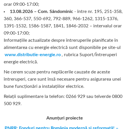
orar 09:00-17:00;
13.08.2026 – Com. Sândominic
- între nr. 195, 251-358,
360, 366-537, 550-692, 792-889, 966-1262, 1315-1376,
1391-1532, 1586-1587, 1841, 1846-2032 – intervalul orar
09:00-17:00;
Informațiile actualizate despre întreruperile planificate în
alimentarea cu energie electrică sunt disponibile pe site-ul
www.distributie-energie.ro
, rubrica Suport/Întreruperi
energie electrică.
Ne cerem scuze pentru neplăcerile cauzate de aceste
întreruperi, care sunt însă necesare pentru asigurarea unei
bune funcționări a instalațiilor electrice.
Relații suplimentare la tel
efon: 0266 929 sau telverde 0800
500 929.
Anunțuri proiecte
PNRR: Fonduri pentru România modernă şi reformată! –