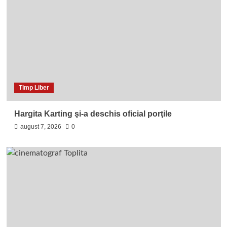
Timp Liber
Hargita Karting şi-a deschis oficial porţile
august 7, 2026
0