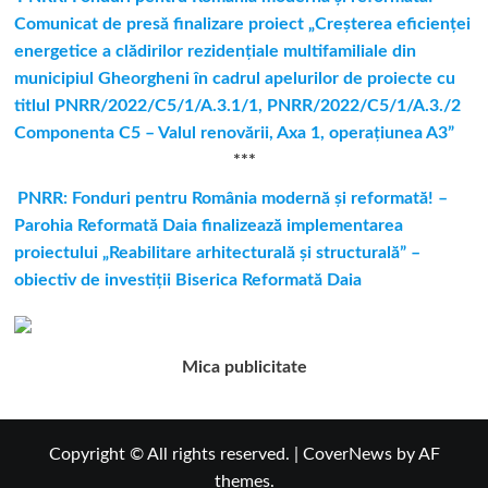
Comunicat de presă finalizare proiect „Creşterea eficienţei
energetice a clădirilor rezidenţiale multifamiliale din
municipiul Gheorgheni în cadrul apelurilor de proiecte cu
titlul PNRR/2022/C5/1/A.3.1/1, PNRR/2022/C5/1/A.3./2
Componenta C5 – Valul renovării, Axa 1, operaţiunea A3”
***
PNRR: Fonduri pentru România modernă și reformată! –
Parohia Reformată Daia finalizează implementarea
proiectului „Reabilitare arhitecturală și structurală” –
obiectiv de investiții Biserica Reformată Daia
Mica publicitate
Copyright © All rights reserved.
|
CoverNews
by AF
themes.