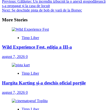
Post
Previous:
Gălăuțaș: Un incendiu izbucnit la o anexă gospodărească
s-a propagat și la casa de locuit
navigation
Next:
Se deschide pista de bob de vară de la Borsec
More Stories
Timp Liber
Wild Experience Fest, ediţia a III-a
august 7, 2026
0
Timp Liber
Hargita Karting şi-a deschis oficial porţile
august 7, 2026
0
Timp Liber