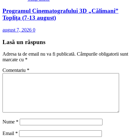
Programul Cinematografului 3D „Călimani”
Topliţa (7-13 august)
august 7, 2026
0
Lasă un răspuns
Adresa ta de email nu va fi publicată.
Câmpurile obligatorii sunt
marcate cu
*
Comentariu
*
Nume
*
Email
*