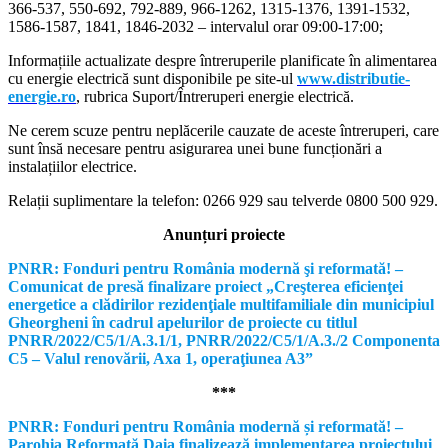
366-537, 550-692, 792-889, 966-1262, 1315-1376, 1391-1532,
1586-1587, 1841, 1846-2032 – intervalul orar 09:00-17:00;
Informațiile actualizate despre întreruperile planificate în alimentarea
cu energie electrică sunt disponibile pe site-ul
www.distributie-
energie.ro
, rubrica Suport/Întreruperi energie electrică.
Ne cerem scuze pentru neplăcerile cauzate de aceste întreruperi, care
sunt însă necesare pentru asigurarea unei bune funcționări a
instalațiilor electrice.
Relații suplimentare la tel
efon: 0266 929 sau telverde 0800 500 929.
Anunțuri proiecte
PNRR: Fonduri pentru România modernă şi reformată! –
Comunicat de presă finalizare proiect „Creşterea eficienţei
energetice a clădirilor rezidenţiale multifamiliale din municipiul
Gheorgheni în cadrul apelurilor de proiecte cu titlul
PNRR/2022/C5/1/A.3.1/1, PNRR/2022/C5/1/A.3./2 Componenta
C5 – Valul renovării, Axa 1, operaţiunea A3”
***
PNRR: Fonduri pentru România modernă și reformată! –
Parohia Reformată Daia finalizează implementarea proiectului