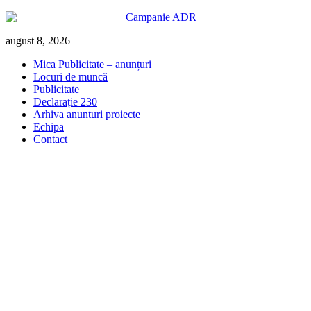
Skip
august 8, 2026
to
Mica Publicitate – anunțuri
content
Locuri de muncă
Publicitate
Declarație 230
Arhiva anunturi proiecte
Echipa
Contact