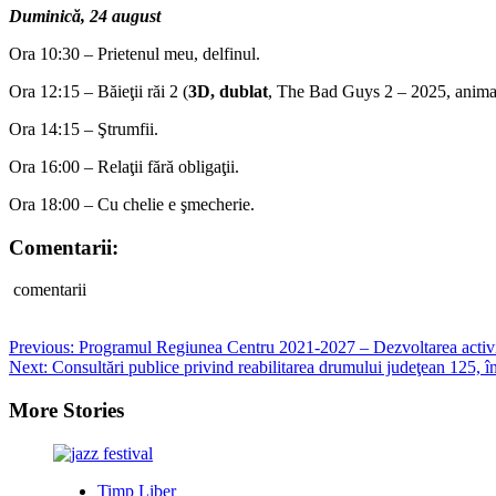
Duminică, 24 august
Ora 10:30 – Prietenul meu, delfinul.
Ora 12:15 – Băieţii răi 2 (
3D, dublat
, The Bad Guys 2 – 2025, animaţi
Ora 14:15 – Ştrumfii.
Ora 16:00 – Relaţii fără obligaţii.
Ora 18:00 – Cu chelie e şmecherie.
Comentarii:
comentarii
Post
Previous:
Programul Regiunea Centru 2021-2027 – Dezvoltarea activităţi
Next:
Consultări publice privind reabilitarea drumului judeţean 125, î
navigation
More Stories
Timp Liber