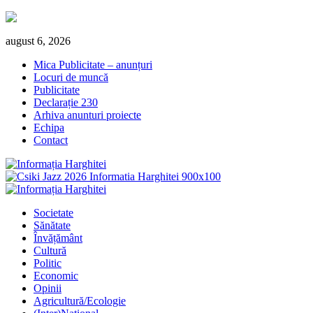
Skip
august 6, 2026
to
Mica Publicitate – anunțuri
content
Locuri de muncă
Publicitate
Declarație 230
Arhiva anunturi proiecte
Echipa
Contact
Primary
Menu
Societate
Sănătate
Învățământ
Cultură
Politic
Economic
Opinii
Agricultură/Ecologie