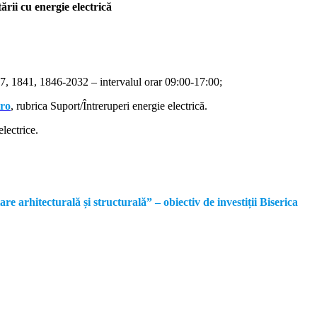
rii cu energie electrică
, 1841, 1846-2032 – intervalul orar 09:00-17:00;
.ro
, rubrica Suport/Întreruperi energie electrică.
lectrice.
rhitecturală și structurală” – obiectiv de investiții Biserica