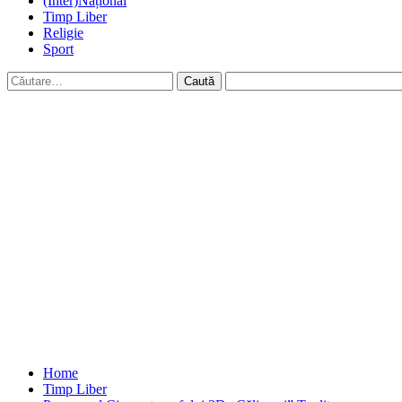
(Inter)Național
Timp Liber
Religie
Sport
Caută
după:
Home
Timp Liber