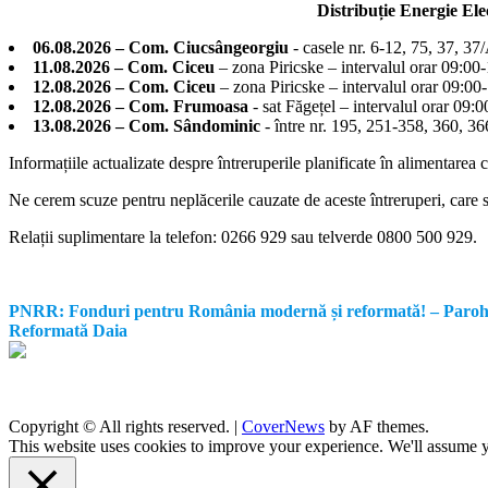
Distribuție Energie El
06.08.2026 – Com. Ciucsângeorgiu
- casele nr. 6-12, 75, 37, 37
11.08.2026 – Com. Ciceu
– zona Piricske – intervalul orar 09:00
12.08.2026 – Com. Ciceu
– zona Piricske – intervalul orar 09:00
12.08.2026 – Com. Frumoasa
- sat Făgețel – intervalul orar 09:
13.08.2026 – Com. Sândominic
- între nr. 195, 251-358, 360, 
Informațiile actualizate despre întreruperile planificate în alimentarea 
Ne cerem scuze pentru neplăcerile cauzate de aceste întreruperi, care su
Relații suplimentare la tel
efon: 0266 929 sau telverde 0800 500 929.
PNRR: Fonduri pentru România modernă și reformată! – Parohia Re
Reformată Daia
Copyright © All rights reserved.
|
CoverNews
by AF themes.
This website uses cookies to improve your experience. We'll assume yo