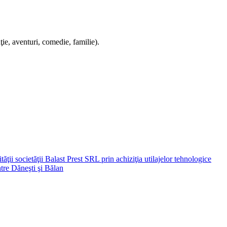
e, aventuri, comedie, familie).
i societăţii Balast Prest SRL prin achiziţia utilajelor tehnologice
ntre Dăneşti şi Bălan