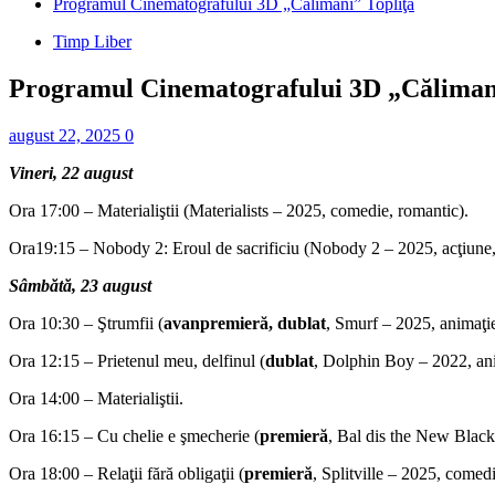
Programul Cinematografului 3D „Călimani” Topliţa
Timp Liber
Programul Cinematografului 3D „Călimani
august 22, 2025
0
Vineri, 22 august
Ora 17:00 – Materialiştii (Materialists – 2025, comedie, romantic).
Ora19:15 – Nobody 2: Eroul de sacrificiu (Nobody 2 – 2025, acţiune,
Sâmbătă, 23 august
Ora 10:30 – Ştrumfii (
avanpremieră, dublat
, Smurf – 2025, animaţie
Ora 12:15 – Prietenul meu, delfinul (
dublat
, Dolphin Boy – 2022, ani
Ora 14:00 – Materialiştii.
Ora 16:15 – Cu chelie e şmecherie (
premieră
, Bal dis the New Black
Ora 18:00 – Relaţii fără obligaţii (
premieră
, Splitville – 2025, comedi