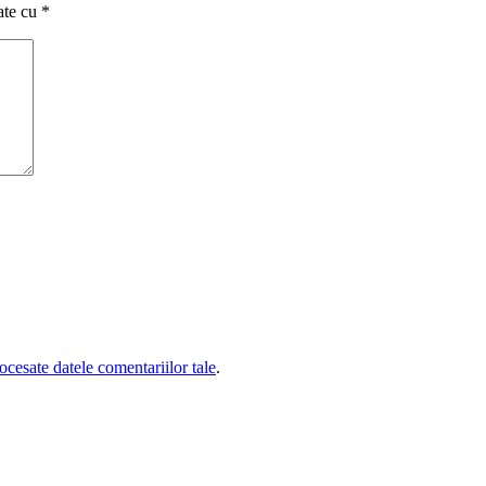
ate cu
*
cesate datele comentariilor tale
.