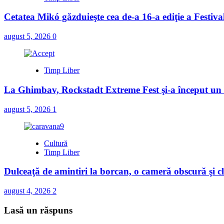
Cetatea Mikó găzduieşte cea de-a 16-a ediţie a Festiv
august 5, 2026
0
Timp Liber
La Ghimbav, Rockstadt Extreme Fest şi-a început u
august 5, 2026
1
Cultură
Timp Liber
Dulceaţă de amintiri la borcan, o cameră obscură şi cl
august 4, 2026
2
Lasă un răspuns