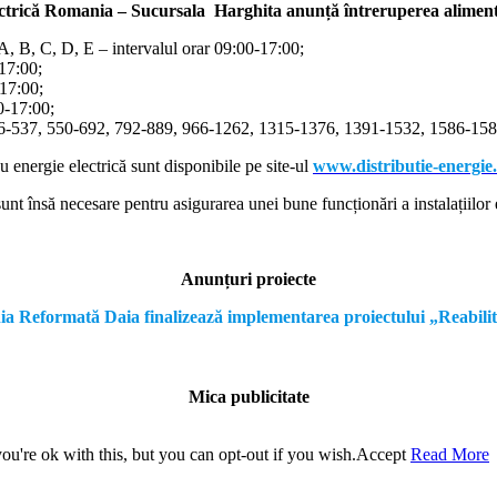
ectrică Romania – Sucursala Harghita
anunță întreruperea alimentă
/A, B, C, D, E – intervalul orar 09:00-17:00;
-17:00;
-17:00;
00-17:00;
366-537, 550-692, 792-889, 966-1262, 1315-1376, 1391-1532, 1586-1587
cu energie electrică sunt disponibile pe site-ul
www.distributie-energie
nt însă necesare pentru asigurarea unei bune funcționări a instalațiilor e
Anunțuri proiecte
formată Daia finalizează implementarea proiectului „Reabilitare a
Mica publicitate
u're ok with this, but you can opt-out if you wish.
Accept
Read More