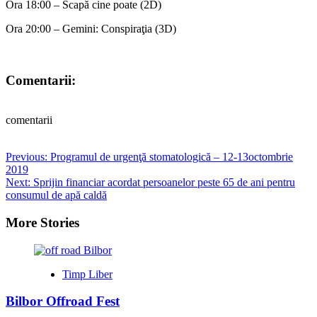
Ora 18:00 – Scapă cine poate (2D)
Ora 20:00 – Gemini: Conspiraţia (3D)
Comentarii:
comentarii
Post
Previous:
Programul de urgenţă stomatologică – 12-13octombrie
2019
navigation
Next:
Sprijin financiar acordat persoanelor peste 65 de ani pentru
consumul de apă caldă
More Stories
Timp Liber
Bilbor Offroad Fest