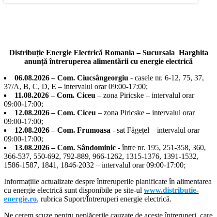
Distribuție Energie Electrică Romania – Sucursala Harghita
anunță întreruperea alimentării cu energie electrică
06.08.2026 – Com. Ciucsângeorgiu
- casele nr. 6-12, 75, 37,
37/A, B, C, D, E – intervalul orar 09:00-17:00;
11.08.2026 – Com. Ciceu
– zona Piricske – intervalul orar
09:00-17:00;
12.08.2026 – Com. Ciceu
– zona Piricske – intervalul orar
09:00-17:00;
12.08.2026 – Com. Frumoasa
- sat Făgețel – intervalul orar
09:00-17:00;
13.08.2026 – Com. Sândominic
- între nr. 195, 251-358, 360,
366-537, 550-692, 792-889, 966-1262, 1315-1376, 1391-1532,
1586-1587, 1841, 1846-2032 – intervalul orar 09:00-17:00;
Informațiile actualizate despre întreruperile planificate în alimentarea
cu energie electrică sunt disponibile pe site-ul
www.distributie-
energie.ro
, rubrica Suport/Întreruperi energie electrică.
Ne cerem scuze pentru neplăcerile cauzate de aceste întreruperi, care