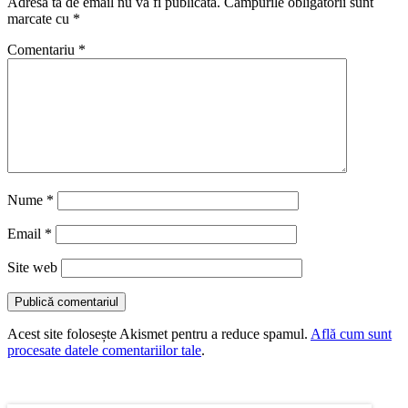
Adresa ta de email nu va fi publicată.
Câmpurile obligatorii sunt
marcate cu
*
Comentariu
*
Nume
*
Email
*
Site web
Acest site folosește Akismet pentru a reduce spamul.
Află cum sunt
procesate datele comentariilor tale
.