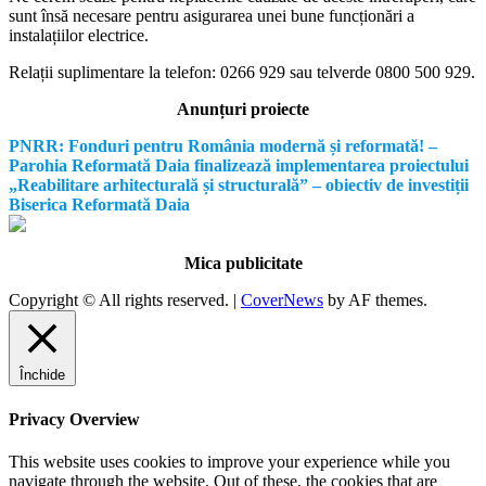
sunt însă necesare pentru asigurarea unei bune funcționări a
instalațiilor electrice.
Relații suplimentare la tel
efon: 0266 929 sau telverde 0800 500 929.
Anunțuri proiecte
PNRR: Fonduri pentru România modernă și reformată! –
Parohia Reformată Daia finalizează implementarea proiectului
„Reabilitare arhitecturală și structurală” – obiectiv de investiții
Biserica Reformată Daia
Mica publicitate
Copyright © All rights reserved.
|
CoverNews
by AF themes.
Închide
Privacy Overview
This website uses cookies to improve your experience while you
navigate through the website. Out of these, the cookies that are