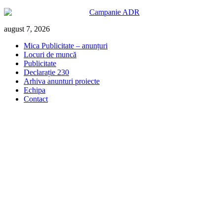
Skip
august 7, 2026
to
Mica Publicitate – anunțuri
content
Locuri de muncă
Publicitate
Declarație 230
Arhiva anunturi proiecte
Echipa
Contact