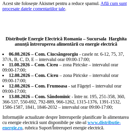
Acest site folosește Akismet pentru a reduce spamul.
Află cum sunt
procesate datele comentariilor tale
.
Distribuție Energie Electrică Romania – Sucursala Harghita
anunță întreruperea alimentării cu energie electrică
06.08.2026 – Com. Ciucsângeorgiu
- casele nr. 6-12, 75, 37,
37/A, B, C, D, E – intervalul orar 09:00-17:00;
11.08.2026 – Com. Ciceu
– zona Piricske – intervalul orar
09:00-17:00;
12.08.2026 – Com. Ciceu
– zona Piricske – intervalul orar
09:00-17:00;
12.08.2026 – Com. Frumoasa
- sat Făgețel – intervalul orar
09:00-17:00;
13.08.2026 – Com. Sândominic
- între nr. 195, 251-358, 360,
366-537, 550-692, 792-889, 966-1262, 1315-1376, 1391-1532,
1586-1587, 1841, 1846-2032 – intervalul orar 09:00-17:00;
Informațiile actualizate despre întreruperile planificate în alimentarea
cu energie electrică sunt disponibile pe site-ul
www.distributie-
energie.ro
, rubrica Suport/Întreruperi energie electrică.