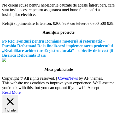
Ne cerem scuze pentru neplăcerile cauzate de aceste întreruperi, care
sunt însă necesare pentru asigurarea unei bune funcționări a
instalațiilor electrice.
Relații suplimentare la tel
efon: 0266 929 sau telverde 0800 500 929.
Anunțuri proiecte
PNRR: Fonduri pentru România modernă și reformată! –
Parohia Reformată Daia finalizează implementarea proiectului
„Reabilitare arhitecturală și structurală” – obiectiv de investiții
Biserica Reformată Daia
Mica publicitate
Copyright © All rights reserved.
|
CoverNews
by AF themes.
This website uses cookies to improve your experience. We'll assume
you're ok with this, but you can opt-out if you wish.
Accept
Read More
Închide