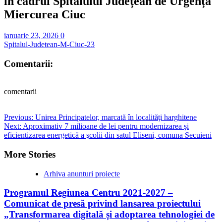
în cadrul Spitalului Județean de Urgență
Miercurea Ciuc
ianuarie 23, 2026
0
Spitalul-Judetean-M-Ciuc-23
Comentarii:
comentarii
Post
Previous:
Unirea Principatelor, marcată în localităţi harghitene
Next:
Aproximativ 7 milioane de lei pentru modernizarea şi
navigation
eficientizarea energetică a şcolii din satul Eliseni, comuna Secuieni
More Stories
Arhiva anunturi proiecte
Programul Regiunea Centru 2021-2027 –
Comunicat de presă privind lansarea proiectului
„Transformarea digitală și adoptarea tehnologiei de