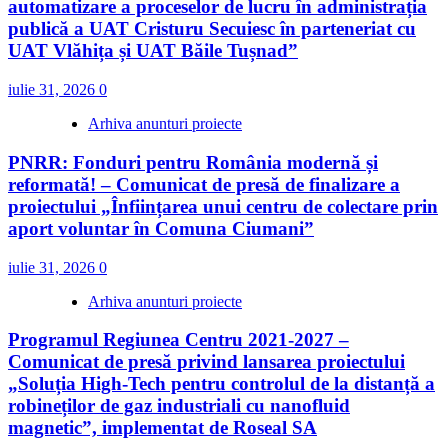
automatizare a proceselor de lucru în administrația
publică a UAT Cristuru Secuiesc în parteneriat cu
UAT Vlăhița și UAT Băile Tușnad”
iulie 31, 2026
0
Arhiva anunturi proiecte
PNRR: Fonduri pentru România modernă și
reformată! – Comunicat de presă de finalizare a
proiectului „Înființarea unui centru de colectare prin
aport voluntar în Comuna Ciumani”
iulie 31, 2026
0
Arhiva anunturi proiecte
Programul Regiunea Centru 2021-2027 –
Comunicat de presă privind lansarea proiectului
„Soluția High‑Tech pentru controlul de la distanță a
robineților de gaz industriali cu nanofluid
magnetic”, implementat de Roseal SA