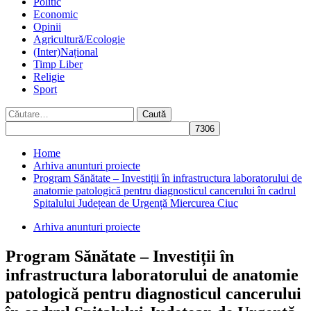
Politic
Economic
Opinii
Agricultură/Ecologie
(Inter)Național
Timp Liber
Religie
Sport
Caută
după:
Home
Arhiva anunturi proiecte
Program Sănătate – Investiții în infrastructura laboratorului de
anatomie patologică pentru diagnosticul cancerului în cadrul
Spitalului Județean de Urgență Miercurea Ciuc
Arhiva anunturi proiecte
Program Sănătate – Investiții în
infrastructura laboratorului de anatomie
patologică pentru diagnosticul cancerului