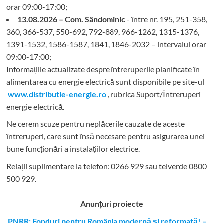
orar 09:00-17:00;
13.08.2026 – Com. Sândominic
- între nr. 195, 251-358,
360, 366-537, 550-692, 792-889, 966-1262, 1315-1376,
1391-1532, 1586-1587, 1841, 1846-2032 – intervalul orar
09:00-17:00;
Informațiile actualizate despre întreruperile planificate în
alimentarea cu energie electrică sunt disponibile pe site-ul
www.distributie-energie.ro
, rubrica Suport/Întreruperi
energie electrică.
Ne cerem scuze pentru neplăcerile cauzate de aceste
întreruperi, care sunt însă necesare pentru asigurarea unei
bune funcționări a instalațiilor electrice.
Relații suplimentare la tel
efon: 0266 929 sau telverde 0800
500 929.
Anunțuri proiecte
PNRR: Fonduri pentru România modernă şi reformată! –