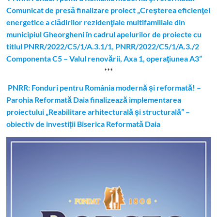
Comunicat de presă finalizare proiect „Creşterea eficienţei
energetice a clădirilor rezidenţiale multifamiliale din
municipiul Gheorgheni în cadrul apelurilor de proiecte cu
titlul PNRR/2022/C5/1/A.3.1/1, PNRR/2022/C5/1/A.3./2
Componenta C5 – Valul renovării, Axa 1, operaţiunea A3”
***
PNRR: Fonduri pentru România modernă și reformată! –
Parohia Reformată Daia finalizează implementarea
proiectului „Reabilitare arhitecturală și structurală” –
obiectiv de investiții Biserica Reformată Daia