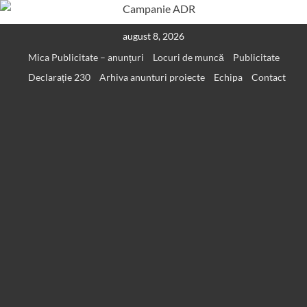
Skip
august 8, 2026
to
Mica Publicitate – anunțuri
Locuri de muncă
Publicitate
content
Declarație 230
Arhiva anunturi proiecte
Echipa
Contact