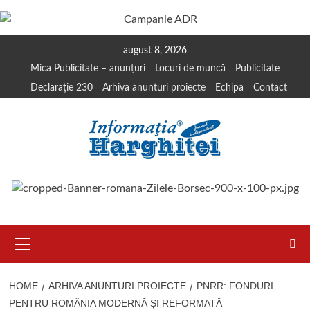
Skip
august 8, 2026
to
Mica Publicitate – anunțuri
Locuri de muncă
Publicitate
content
Declarație 230
Arhiva anunturi proiecte
Echipa
Contact
Primary
Menu
HOME
ARHIVA ANUNTURI PROIECTE
PNRR: FONDURI
PENTRU ROMÂNIA MODERNĂ ȘI REFORMATĂ –