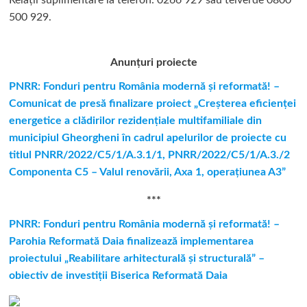
Relații suplimentare la tel
efon: 0266 929 sau telverde 0800
500 929.
Anunțuri proiecte
PNRR: Fonduri pentru România modernă şi reformată! –
Comunicat de presă finalizare proiect „Creşterea eficienţei
energetice a clădirilor rezidenţiale multifamiliale din
municipiul Gheorgheni în cadrul apelurilor de proiecte cu
titlul PNRR/2022/C5/1/A.3.1/1, PNRR/2022/C5/1/A.3./2
Componenta C5 – Valul renovării, Axa 1, operaţiunea A3”
***
PNRR: Fonduri pentru România modernă și reformată! –
Parohia Reformată Daia finalizează implementarea
proiectului „Reabilitare arhitecturală și structurală” –
obiectiv de investiții Biserica Reformată Daia