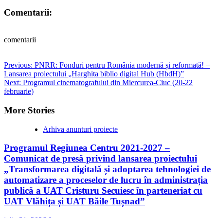
Comentarii:
comentarii
Post
Previous:
PNRR: Fonduri pentru România modernă și reformată! –
Lansarea proiectului „Harghita biblio digital Hub (HbdH)”
navigation
Next:
Programul cinematografului din Miercurea-Ciuc (20-22
februarie)
More Stories
Arhiva anunturi proiecte
Programul Regiunea Centru 2021-2027 –
Comunicat de presă privind lansarea proiectului
„Transformarea digitală și adoptarea tehnologiei de
automatizare a proceselor de lucru în administrația
publică a UAT Cristuru Secuiesc în parteneriat cu
UAT Vlăhița și UAT Băile Tușnad”