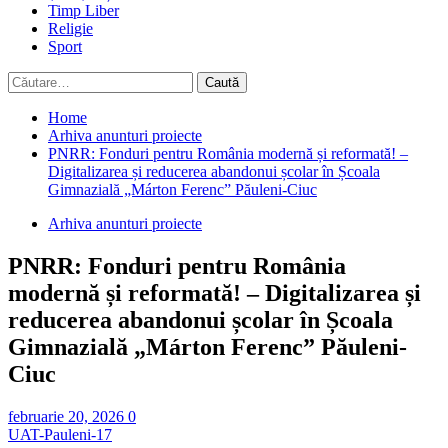
Timp Liber
Religie
Sport
Caută
după:
Home
Arhiva anunturi proiecte
PNRR: Fonduri pentru România modernă și reformată! –
Digitalizarea și reducerea abandonui școlar în Școala
Gimnazială „Márton Ferenc” Păuleni-Ciuc
Arhiva anunturi proiecte
PNRR: Fonduri pentru România
modernă și reformată! – Digitalizarea și
reducerea abandonui școlar în Școala
Gimnazială „Márton Ferenc” Păuleni-
Ciuc
februarie 20, 2026
0
UAT-Pauleni-17