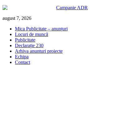
Skip
august 7, 2026
to
Mica Publicitate – anunțuri
content
Locuri de muncă
Publicitate
Declarație 230
Arhiva anunturi proiecte
Echipa
Contact