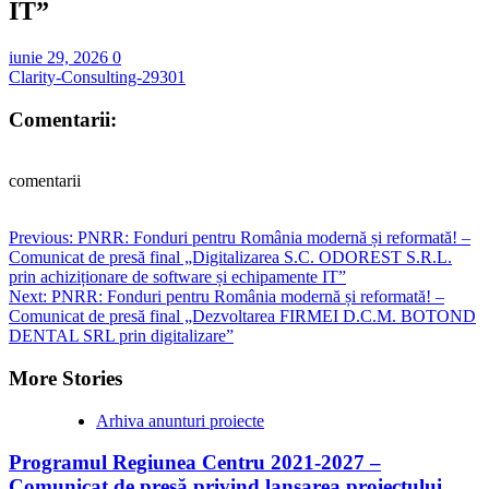
IT”
iunie 29, 2026
0
Clarity-Consulting-29301
Comentarii:
comentarii
Post
Previous:
PNRR: Fonduri pentru România modernă și reformată! –
Comunicat de presă final „Digitalizarea S.C. ODOREST S.R.L.
navigation
prin achiziționare de software și echipamente IT”
Next:
PNRR: Fonduri pentru România modernă și reformată! –
Comunicat de presă final „Dezvoltarea FIRMEI D.C.M. BOTOND
DENTAL SRL prin digitalizare”
More Stories
Arhiva anunturi proiecte
Programul Regiunea Centru 2021-2027 –
Comunicat de presă privind lansarea proiectului