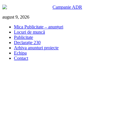
Skip
august 9, 2026
to
Mica Publicitate – anunțuri
content
Locuri de muncă
Publicitate
Declarație 230
Arhiva anunturi proiecte
Echipa
Contact