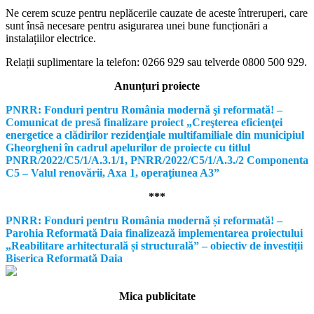
Ne cerem scuze pentru neplăcerile cauzate de aceste întreruperi, care
sunt însă necesare pentru asigurarea unei bune funcționări a
instalațiilor electrice.
Relații suplimentare la tel
efon: 0266 929 sau telverde 0800 500 929.
Anunțuri proiecte
PNRR: Fonduri pentru România modernă şi reformată! –
Comunicat de presă finalizare proiect „Creşterea eficienţei
energetice a clădirilor rezidenţiale multifamiliale din municipiul
Gheorgheni în cadrul apelurilor de proiecte cu titlul
PNRR/2022/C5/1/A.3.1/1, PNRR/2022/C5/1/A.3./2 Componenta
C5 – Valul renovării, Axa 1, operaţiunea A3”
***
PNRR: Fonduri pentru România modernă și reformată! –
Parohia Reformată Daia finalizează implementarea proiectului
„Reabilitare arhitecturală și structurală” – obiectiv de investiții
Biserica Reformată Daia
Mica publicitate