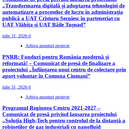
„Transformarea digitală și adoptarea tehnologiei de
automatizare a proceselor de lucru în administrația
publică a UAT Cristuru Secuiesc în parteneriat cu
UAT Vlăhița și UAT Băile Tușnad”
iulie 31, 2026
0
Arhiva anunturi proiecte
PNRR: Fonduri pentru România modernă și
reformată! – Comunicat de presă de finalizare a
proiectului „Înființarea unui centru de colectare prin
aport voluntar în Comuna Ciumani”
iulie 31, 2026
0
Arhiva anunturi proiecte
Programul Regiunea Centru 2021-2027 –
Comunicat de presă privind lansarea proiectului
„Soluția High‑Tech pentru controlul de la distanță a
robineților de gaz industriali cu nanofluid