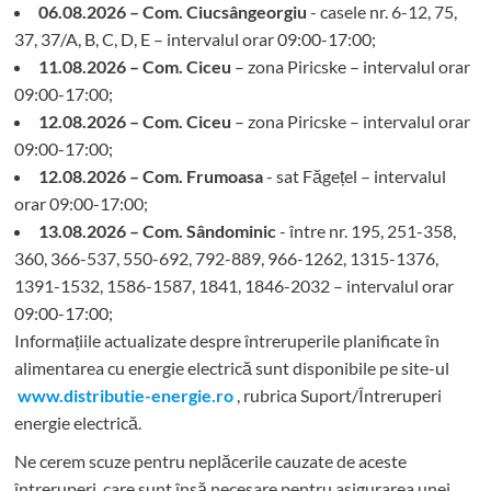
06.08.2026 – Com. Ciucsângeorgiu
- casele nr. 6-12, 75,
37, 37/A, B, C, D, E – intervalul orar 09:00-17:00;
11.08.2026 – Com. Ciceu
– zona Piricske – intervalul orar
09:00-17:00;
12.08.2026 – Com. Ciceu
– zona Piricske – intervalul orar
09:00-17:00;
12.08.2026 – Com. Frumoasa
- sat Făgețel – intervalul
orar 09:00-17:00;
13.08.2026 – Com. Sândominic
- între nr. 195, 251-358,
360, 366-537, 550-692, 792-889, 966-1262, 1315-1376,
1391-1532, 1586-1587, 1841, 1846-2032 – intervalul orar
09:00-17:00;
Informațiile actualizate despre întreruperile planificate în
alimentarea cu energie electrică sunt disponibile pe site-ul
www.distributie-energie.ro
, rubrica Suport/Întreruperi
energie electrică.
Ne cerem scuze pentru neplăcerile cauzate de aceste
întreruperi, care sunt însă necesare pentru asigurarea unei