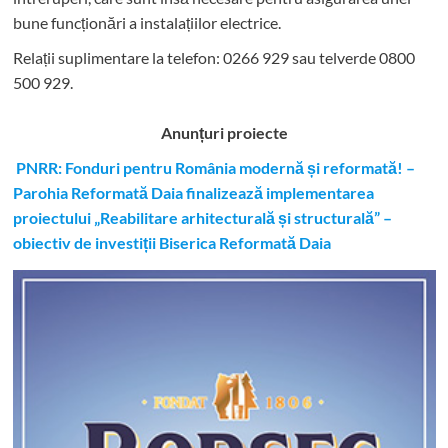
bune funcționări a instalațiilor electrice.
Relații suplimentare la tel
efon: 0266 929 sau telverde 0800
500 929.
Anunțuri proiecte
PNRR: Fonduri pentru România modernă și reformată! –
Parohia Reformată Daia finalizează implementarea
proiectului „Reabilitare arhitecturală și structurală” –
obiectiv de investiții Biserica Reformată Daia