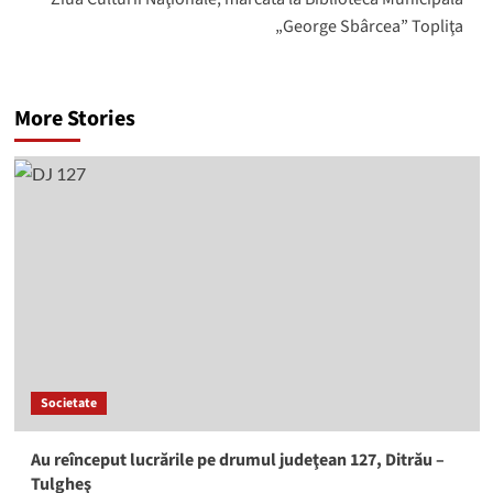
„George Sbârcea” Topliţa
More Stories
Societate
Au reînceput lucrările pe drumul judeţean 127, Ditrău –
Tulgheş