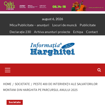
Skip
august 6, 2026
to
Mica Publicitate – anunțuri
Locuri de muncă
Publicitate
content
Declarație 230
Arhiva anunturi proiecte
Echipa
Contact
Primary
Menu
HOME
SOCIETATE
PESTE 400 DE INTERVENŢII ALE SALVATORILOR
MONTANI DIN HARGHITA PE PARCURSUL ANULUI 2025
Societate