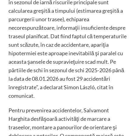
în sezonul de iarnă riscurile principale sunt
calcularea greşită a timpului (estimarea greşită a
parcurgerii unor trasee), echiparea
necorespunzătoare, informaţii insuficiente despre
traseul planificat. Dat fiind faptul că temperaturile
sunt scăzute, în caz de accidentare, apariţia
hipotermiei este aproape inevitabilă şi paralel cu
aceasta şansele de supravieţuire scad mult. Pe
pârtiile de schi în sezonul de schi 2025-2026 până
la data de 08.01.2026 au fost 29 accidentări
înregistrate”, a declarat Simon László, citat în
comunicat.
Pentru prevenirea accidentelor, Salvamont
Harghita desfăşoară activităţi de marcare a
traseelor, montare a panourilor de orientare şi
deblocare a potecilor. O componentă majoră este