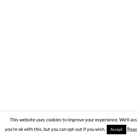
This website uses cookies to improve your experience. We'll a
you're ok with this, but you can opt-out if you wish.
Rea
Accept