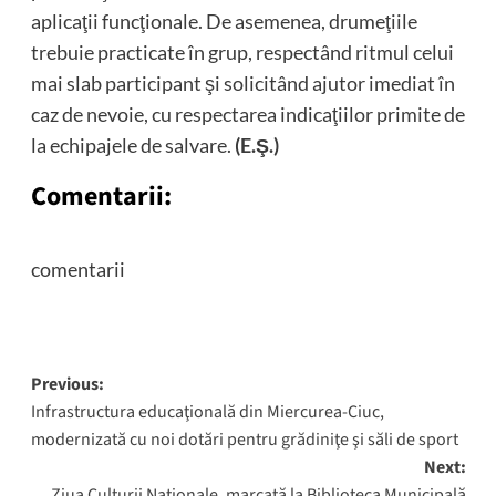
aplicaţii funcţionale. De asemenea, drumeţiile
trebuie practicate în grup, respectând ritmul celui
mai slab participant şi solicitând ajutor imediat în
caz de nevoie, cu respectarea indicaţiilor primite de
la echipajele de salvare.
(E.Ş.)
Comentarii:
comentarii
Post
Previous:
Infrastructura educaţională din Miercurea-Ciuc,
navigation
modernizată cu noi dotări pentru grădiniţe şi săli de sport
Next:
Ziua Culturii Naţionale, marcată la Biblioteca Municipală