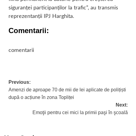
siguranței participanților la trafic”, au transmis
reprezentanții IPJ Harghita.
Comentarii:
comentarii
Post
Previous:
Amenzi de aproape 70 de mii de lei aplicate de polițiști
navigation
după o acțiune în zona Topliței
Next:
Emoţii pentru cei mici la primii paşi în şcoală