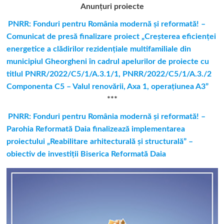
Anunțuri proiecte
PNRR: Fonduri pentru România modernă şi reformată! –
Comunicat de presă finalizare proiect „Creşterea eficienţei
energetice a clădirilor rezidenţiale multifamiliale din
municipiul Gheorgheni în cadrul apelurilor de proiecte cu
titlul PNRR/2022/C5/1/A.3.1/1, PNRR/2022/C5/1/A.3./2
Componenta C5 – Valul renovării, Axa 1, operaţiunea A3”
***
PNRR: Fonduri pentru România modernă și reformată! –
Parohia Reformată Daia finalizează implementarea
proiectului „Reabilitare arhitecturală și structurală” –
obiectiv de investiții Biserica Reformată Daia