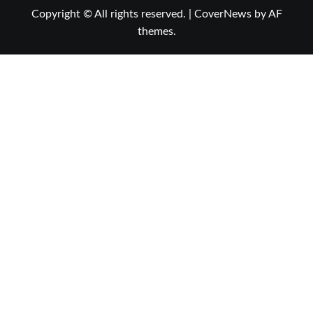
Copyright © All rights reserved.
|
CoverNews
by AF
themes.