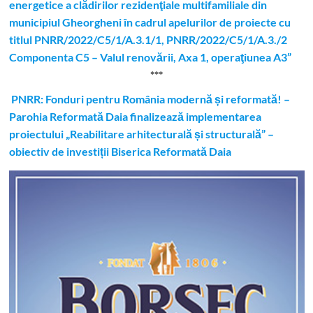
energetice a clădirilor rezidenţiale multifamiliale din
municipiul Gheorgheni în cadrul apelurilor de proiecte cu
titlul PNRR/2022/C5/1/A.3.1/1, PNRR/2022/C5/1/A.3./2
Componenta C5 – Valul renovării, Axa 1, operaţiunea A3”
***
PNRR: Fonduri pentru România modernă și reformată! –
Parohia Reformată Daia finalizează implementarea
proiectului „Reabilitare arhitecturală și structurală” –
obiectiv de investiții Biserica Reformată Daia