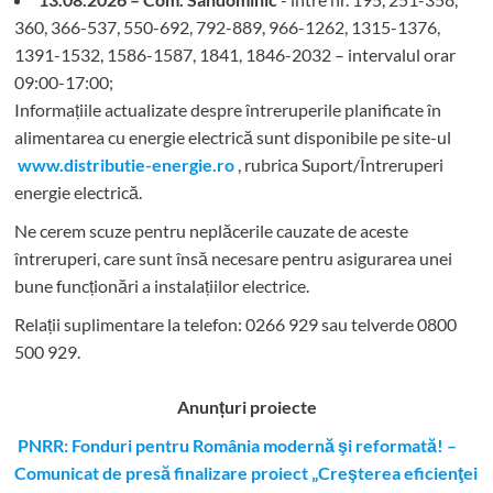
360, 366-537, 550-692, 792-889, 966-1262, 1315-1376,
1391-1532, 1586-1587, 1841, 1846-2032 – intervalul orar
09:00-17:00;
Informațiile actualizate despre întreruperile planificate în
alimentarea cu energie electrică sunt disponibile pe site-ul
www.distributie-energie.ro
, rubrica Suport/Întreruperi
energie electrică.
Ne cerem scuze pentru neplăcerile cauzate de aceste
întreruperi, care sunt însă necesare pentru asigurarea unei
bune funcționări a instalațiilor electrice.
Relații suplimentare la tel
efon: 0266 929 sau telverde 0800
500 929.
Anunțuri proiecte
PNRR: Fonduri pentru România modernă şi reformată! –
Comunicat de presă finalizare proiect „Creşterea eficienţei