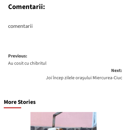
Comentarii:
comentarii
Post
Previous:
Au cosit cu chibritul
navigation
Next:
Joi încep zilele oraşului Miercurea-Ciuc
More Stories