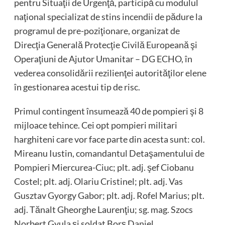
pentru Situaţii de Urgenţă, participă cu modulul
naţional specializat de stins incendii de pădure la
programul de pre-poziţionare, organizat de
Direcţia Generală Protecţie Civilă Europeană şi
Operaţiuni de Ajutor Umanitar – DG ECHO, în
vederea consolidării rezilienţei autorităţilor elene
în gestionarea acestui tip de risc.
Primul contingent însumează 40 de pompieri şi 8
mijloace tehince. Cei opt pompieri militari
harghiteni care vor face parte din acesta sunt: col.
Mireanu Iustin, comandantul Detaşamentului de
Pompieri Miercurea-Ciuc; plt. adj. şef Ciobanu
Costel; plt. adj. Olariu Cristinel; plt. adj. Vas
Gusztav Gyorgy Gabor; plt. adj. Rofel Marius; plt.
adj. Tănalt Gheorghe Laurenţiu; sg. mag. Szocs
Norbert Gyula şi soldat Borş Daniel.