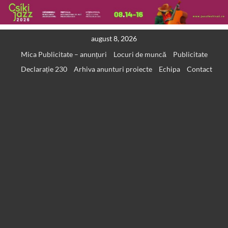
Skip
august 8, 2026
to
Mica Publicitate – anunțuri
Locuri de muncă
Publicitate
content
Declarație 230
Arhiva anunturi proiecte
Echipa
Contact