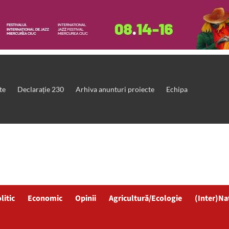
te
Declarație 230
Arhiva anunturi proiecte
Echipa
litic
Economic
Opinii
Agricultură/Ecologie
(Inter)Na