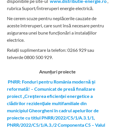
disponibile pe site-ul
www.distributie-energie.ro
,
rubrica Suport/Întreruperi energie electrică.
Ne cerem scuze pentru neplăcerile cauzate de
aceste întreruperi, care sunt însă necesare pentru
asigurarea unei bune funcționări a instalațiilor
electrice.
Relații suplimentare la tel
efon: 0266 929 sau
telverde 0800 500 929.
Anunțuri proiecte
PNRR: Fonduri pentru România modernă şi
reformată! – Comunicat de presă finalizare
proiect „Creşterea eficienţei energetice a
clădirilor rezidenţiale multifamiliale din
municipiul Gheorgheni în cadrul apelurilor de
proiecte cu titlul PNRR/2022/C5/1/A.3.1/1,
PNRR/2022/C5/1/A.3./2 Componenta C5 – Valul