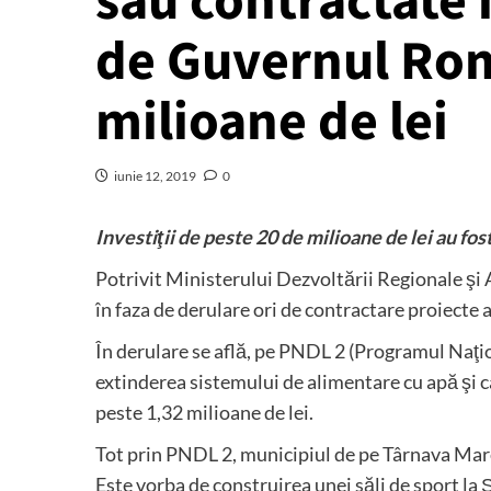
sau contractate i
de Guvernul Rom
milioane de lei
iunie 12, 2019
0
Investiţii de peste 20 de milioane de lei au fost 
Potrivit Ministerului Dezvoltării Regionale şi
în faza de derulare ori de contractare proiecte 
În derulare se află, pe PNDL 2 (Programul Naţi
extinderea sistemului de alimentare cu apă şi ca
peste 1,32 milioane de lei.
Tot prin PNDL 2, municipiul de pe Târnava Mare 
Este vorba de construirea unei săli de sport la