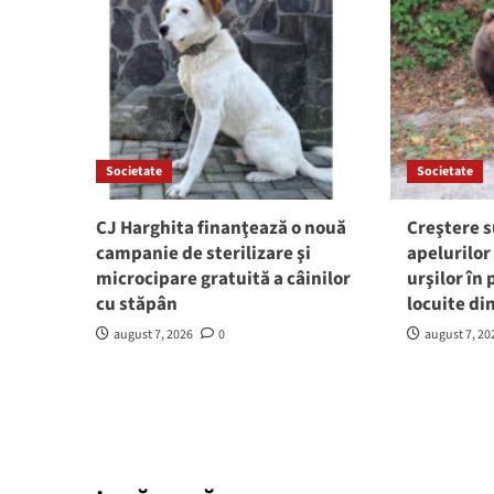
Societate
Societate
CJ Harghita finanţează o nouă
Creştere s
campanie de sterilizare şi
apelurilor
microcipare gratuită a câinilor
urşilor în
cu stăpân
locuite di
august 7, 2026
0
august 7, 20