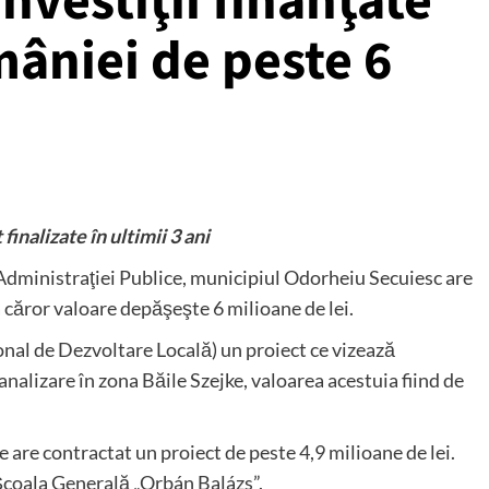
nvestiţii finanţate
âniei de peste 6
finalizate în ultimii 3 ani
 Administraţiei Publice, municipiul Odorheiu Secuiesc are
a căror valoare depăşeşte 6 milioane de lei.
onal de Dezvoltare Locală) un proiect ce vizează
nalizare în zona Băile Szejke, valoarea acestuia fiind de
are contractat un proiect de peste 4,9 milioane de lei.
 Școala Generală „Orbán Balázs”.