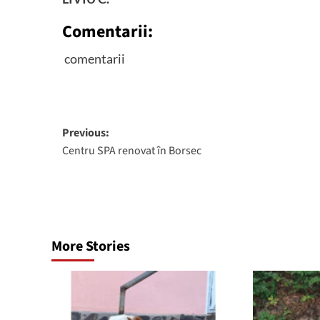
Comentarii:
comentarii
Post
Previous:
Centru SPA renovat în Borsec
navigation
More Stories