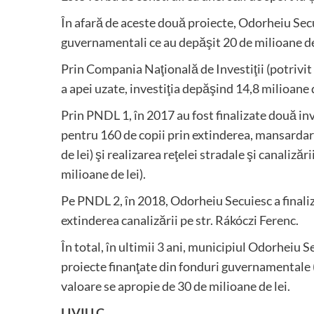
În afară de aceste două proiecte, Odorheiu Secuie
guvernamentali ce au depăşit 20 de milioane de
Prin Compania Naţională de Investiţii (potrivit 
a apei uzate, investiţia depăşind 14,8 milioane d
Prin PNDL 1, în 2017 au fost finalizate două inv
pentru 160 de copii prin extinderea, mansardar
de lei) şi realizarea reţelei stradale şi canaliză
milioane de lei).
Pe PNDL 2, în 2018, Odorheiu Secuiesc a finaliz
extinderea canalizării pe str. Rákóczi Ferenc.
În total, în ultimii 3 ani, municipiul Odorheiu Se
proiecte finanţate din fonduri guvernamentale 
valoare se apropie de 30 de milioane de lei.
LIVIU C.