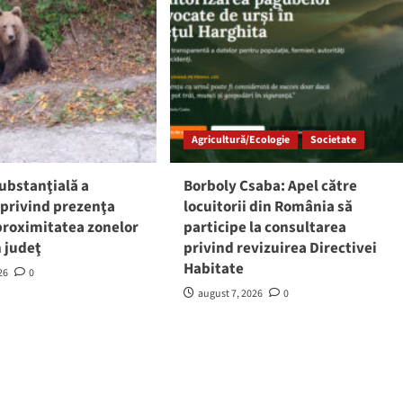
Agricultură/Ecologie
Societate
ubstanţială a
Borboly Csaba: Apel către
 privind prezenţa
locuitorii din România să
 proximitatea zonelor
participe la consultarea
n judeţ
privind revizuirea Directivei
Habitate
26
0
august 7, 2026
0