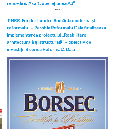
renovării, Axa 1, operaţiunea A3”
***
PNRR: Fonduri pentru România modernă și
reformată! – Parohia Reformată Daia finalizează
implementarea proiectului „Reabilitare
arhitecturală și structurală” – obiectiv de
investiții Biserica Reformată Daia