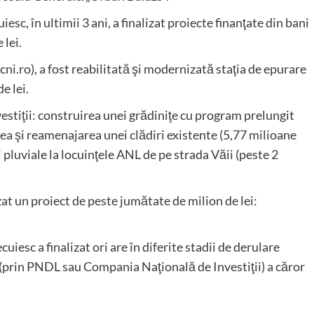
sc, în ultimii 3 ani, a finalizat proiecte finanţate din bani
 lei.
cni.ro), a fost reabilitată şi modernizată staţia de epurare
e lei.
estiţii: construirea unei grădiniţe cu program prelungit
ea şi reamenajarea unei clădiri existente (5,77 milioane
rii pluviale la locuinţele ANL de pe strada Văii (peste 2
at un proiect de peste jumătate de milion de lei:
cuiesc a finalizat ori are în diferite stadii de derulare
(prin PNDL sau Compania Naţională de Investiţii) a căror