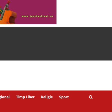
țional
Timp Liber
Religie
Sport