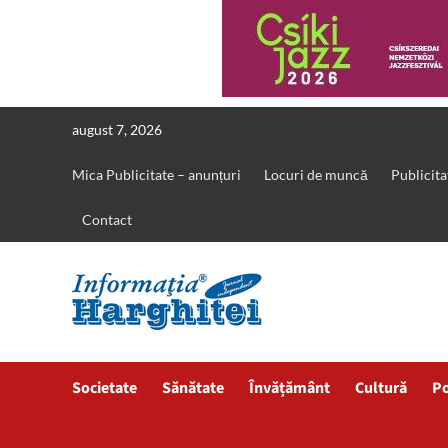
Skip
august 7, 2026
to
content
Mica Publicitate – anunțuri
Locuri de muncă
Publicita
Contact
Societate
Sănătate
Învățământ
Cultură
Po