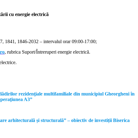
rii cu energie electrică
, 1841, 1846-2032 – intervalul orar 09:00-17:00;
.ro
, rubrica Suport/Întreruperi energie electrică.
lectrice.
dirilor rezidenţiale multifamiliale din municipiul Gheorgheni în
operaţiunea A3”
rhitecturală și structurală” – obiectiv de investiții Biserica