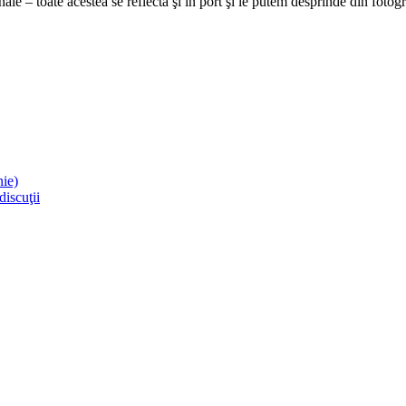
onale – toate acestea se reflectă şi în port şi le putem desprinde din fotog
nie)
discuţii