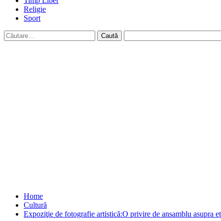
Timp Liber
Religie
Sport
Caută
după:
Home
Cultură
Expoziţie de fotografie artistică:O privire de ansamblu asupra etn