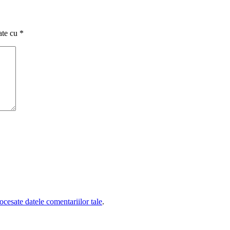
ate cu
*
cesate datele comentariilor tale
.