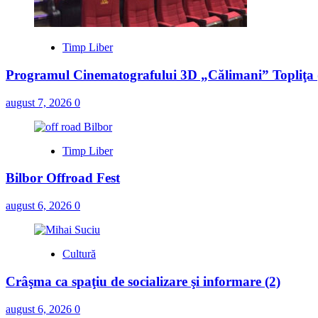
Timp Liber
Programul Cinematografului 3D „Călimani” Topliţa 
august 7, 2026
0
Timp Liber
Bilbor Offroad Fest
august 6, 2026
0
Cultură
Crâşma ca spaţiu de socializare şi informare (2)
august 6, 2026
0