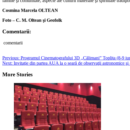
familie şi comunitate, aspecte ale culturii materiale şi spirituale tradiţi
Cosmina Marcela OLTEAN
Foto – C. M. Oltean şi Geofolk
Comentarii:
comentarii
Post
Previous:
Programul Cinematografului 3D „Călimani” Topliţa (8-9 iu
Next:
Invitaţie din partea AUA la o seară de observaţii astronomice şi 
navigation
More Stories