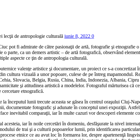
i lecţii de antropologie culturală
iunie 8, 2022
0
c pot fi admirate de către pasionaţii de artă, fotografie şi etnografie o s
 de o parte, ca un demers artistic – de artă fotografică, observând elementel
ltiple aspecte ce ţin de antropologia culturală.
ernice valenţe artistice şi documentare, un proiect ce s-a concretizat 
re din cultura vizuală a unor popoare, culese de pe întreg mapamondul. R
a, Cehia, Slovacia, Belgia, Rusia, China, India, Indonezia, Albania, Cip
amicitate şi atitudinea artistică a modelelor. Fotograful mărturisea că ceea
e cercetare etnografică.
r la începutul lunii trecute aceasta se găsea în centrul oraşului Cluj-Napo
ii, documentate fotografic şi adunate în conceptul unei expoziţii. Astfel a
r face inevitabil comparaţii, iar în multe cazuri vor descoperi elemente
acesteia, iar în noile cercetări în domeniu, desfăşurate la nivel internaţi
ului de trai şi a culturii popoarelor lumii, prin identificarea particularit
 procese etnice ce au avut loc în formarea lor, despre apartenenţă lingvis