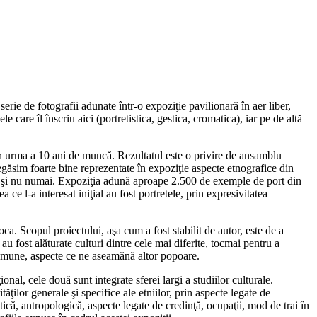
erie de fotografii adunate într-o expoziţie pavilionară în aer liber,
e care îl înscriu aici (portretistica, gestica, cromatica), iar pe de altă
în urma a 10 ani de muncă. Rezultatul este o privire de ansamblu
egăsim foarte bine reprezentate în expoziţie aspecte etnografice din
ru şi nu numai. Expoziţia adună aproape 2.500 de exemple de port din
 ce l-a interesat iniţial au fost portretele, prin expresivitatea
ca. Scopul proiectului, aşa cum a fost stabilit de autor, este de a
u fost alăturate culturi dintre cele mai diferite, tocmai pentru a
 comune, aspecte ce ne aseamănă altor popoare.
onal, cele două sunt integrate sferei largi a studiilor culturale.
ăţilor generale şi specifice ale etniilor, prin aspecte legate de
tică, antropologică, aspecte legate de credinţă, ocupaţii, mod de trai în