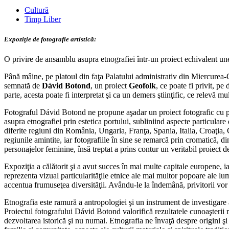
Cultură
Timp Liber
Expoziţie de fotografie artistică:
O privire de ansamblu asupra etnografiei într-un proiect echivalent une
Până mâine, pe platoul din faţa Palatului administrativ din Miercurea-Ciu
semnată de
Dávid Botond
, un proiect
Geofolk
, ce poate fi privit, pe
parte, acesta poate fi interpretat şi ca un demers ştiinţific, ce relevă mu
Fotograful Dávid Botond ne propune aşadar un proiect fotografic cu put
asupra etnografiei prin estetica portului, subliniind aspecte particula
diferite regiuni din România, Ungaria, Franţa, Spania, Italia, Croaţi
regiunile amintite, iar fotografiile în sine se remarcă prin cromatică, din
personajelor feminine, însă treptat a prins contur un veritabil proiect d
Expoziţia a călătorit şi a avut succes în mai multe capitale europene, ia
reprezenta vizual particularităţile etnice ale mai multor popoare ale lum
accentua frumuseţea diversităţii. Avându-le la îndemână, privitorii vo
Etnografia este ramură a antropologiei şi un instrument de investigare al 
Proiectul fotografului Dávid Botond valorifică rezultatele cunoaşterii mod
dezvoltarea istorică şi nu numai. Etnografia ne învaţă despre origini şi