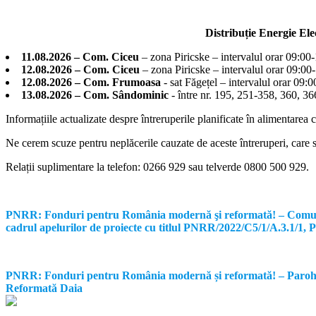
Distribuție Energie El
11.08.2026 – Com. Ciceu
– zona Piricske – intervalul orar 09:00
12.08.2026 – Com. Ciceu
– zona Piricske – intervalul orar 09:00
12.08.2026 – Com. Frumoasa
- sat Făgețel – intervalul orar 09:
13.08.2026 – Com. Sândominic
- între nr. 195, 251-358, 360, 
Informațiile actualizate despre întreruperile planificate în alimentarea 
Ne cerem scuze pentru neplăcerile cauzate de aceste întreruperi, care su
Relații suplimentare la tel
efon: 0266 929 sau telverde 0800 500 929.
PNRR: Fonduri pentru România modernă şi reformată! – Comunicat d
cadrul apelurilor de proiecte cu titlul PNRR/2022/C5/1/A.3.1/1
PNRR: Fonduri pentru România modernă și reformată! – Parohia Re
Reformată Daia