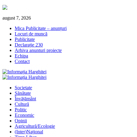
Skip
august 7, 2026
to
Mica Publicitate – anunțuri
content
Locuri de muncă
Publicitate
Declarație 230
Arhiva anunturi proiecte
Echipa
Contact
Primary
Menu
Societate
Sănătate
Învățământ
Cultură
Politic
Economic
Opinii
Agricultură/Ecologie
(Inter)Național