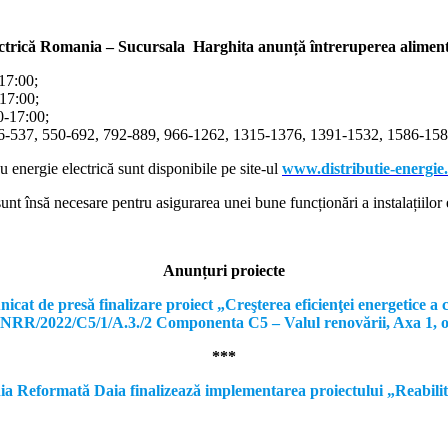
ectrică Romania – Sucursala Harghita
anunță întreruperea alimentă
-17:00;
-17:00;
00-17:00;
366-537, 550-692, 792-889, 966-1262, 1315-1376, 1391-1532, 1586-1587
cu energie electrică sunt disponibile pe site-ul
www.distributie-energie
nt însă necesare pentru asigurarea unei bune funcționări a instalațiilor e
Anunțuri proiecte
e presă finalizare proiect „Creşterea eficienţei energetice a clă
, PNRR/2022/C5/1/A.3./2 Componenta C5 – Valul renovării, Axa 1, 
***
formată Daia finalizează implementarea proiectului „Reabilitare a