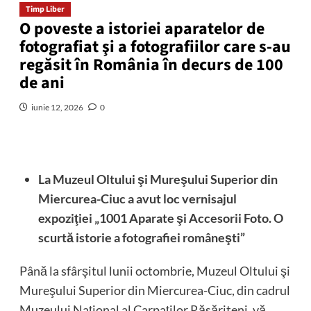
Timp Liber
O poveste a istoriei aparatelor de
fotografiat şi a fotografiilor care s-au
regăsit în România în decurs de 100
de ani
iunie 12, 2026
0
La Muzeul Oltului şi Mureşului Superior din
Miercurea-Ciuc a avut loc vernisajul
expoziţiei „1001 Aparate şi Accesorii Foto. O
scurtă istorie a fotografiei româneşti”
Până la sfârşitul lunii octombrie, Muzeul Oltului şi
Mureşului Superior din Miercurea-Ciuc, din cadrul
Muzeului Naţional al Carpaţilor Răsăriteni, vă