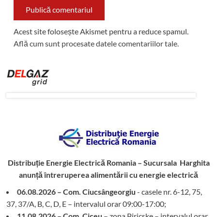
Acest site folosește Akismet pentru a reduce spamul.
Află cum sunt procesate datele comentariilor tale
.
Distribuție Energie Electrică Romania – Sucursala Harghita
anunță întreruperea alimentării cu energie electrică
06.08.2026 – Com. Ciucsângeorgiu
- casele nr. 6-12, 75,
37, 37/A, B, C, D, E – intervalul orar 09:00-17:00;
11.08.2026 – Com. Ciceu
– zona Piricske – intervalul orar