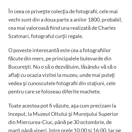
În ceea ce priveşte colecţia de fotografii, cele mai
vechi sunt din a doua parte a anilor 1800, probabil,
cea mai valoroasă fiind una realizată de Charles
Szatmari, fotograful curţii regale.
O poveste interesantă este cea a fotografiilor
făcute din mers, pe principalele bulevarde din
Bucureşti. Nu o să o dezvăluim, lăsându-vă să o
aflaţi cu ocazia vizitei la muzeu, unde mai puteţi
vedea şi cunoscutele fotografii din staţiuni, cele
pentru care se foloseau diferite machete.
Toate acestea pot fi văzute, aşa cum precizam la
început, la Muzeul Oltului şi Mureşului Superior
din Miercurea-Ciuc, până pe 30 octombrie, de
marţi până vineri, între orele 10:00 şi 16:00. Iar pe