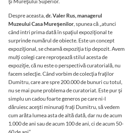
şi Mureşului Superior.
Despre aceasta,
dr. Valer Rus, managerul
Muzeului Casa Mureşenilor
, spunea că „atunci
când intri prima dată în spaţiul expoziţional te
surprinde numărul de obiecte. Este un concept
expoziţional, se cheamă expoziţia tip depozit. Avem
mulţi colegi care reproşează stilul acesta de
expoziţie, că nu este o perspectivă curatorială, nu
facem selecţie. Când vorbim de colecţia fraţilor
Dumitru, care are spre 200.000 de bunuri cu totul,
nu se mai pune problema de curatoriat. Este pur şi
simplu un cadou foarte generos pe care ni-l
dăruiesc aceşti minunaţi fraţi Dumitru, să vedem
cum arăta lumea asta de altă dată, dar nu de acum
1.000 de ani sau de acum 100 de ani, ci de acum 50-
60 de ani”.