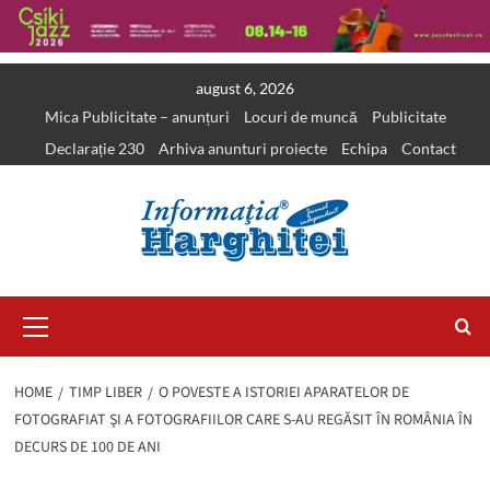
Skip
august 6, 2026
to
Mica Publicitate – anunțuri
Locuri de muncă
Publicitate
content
Declarație 230
Arhiva anunturi proiecte
Echipa
Contact
Primary
Menu
HOME
TIMP LIBER
O POVESTE A ISTORIEI APARATELOR DE
FOTOGRAFIAT ŞI A FOTOGRAFIILOR CARE S-AU REGĂSIT ÎN ROMÂNIA ÎN
DECURS DE 100 DE ANI