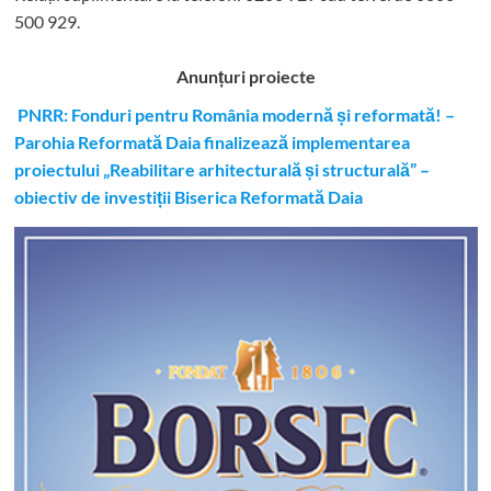
500 929.
Anunțuri proiecte
PNRR: Fonduri pentru România modernă și reformată! –
Parohia Reformată Daia finalizează implementarea
proiectului „Reabilitare arhitecturală și structurală” –
obiectiv de investiții Biserica Reformată Daia