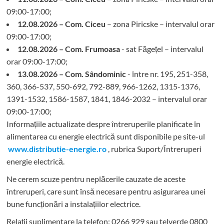
09:00-17:00;
12.08.2026 – Com. Ciceu
– zona Piricske – intervalul orar
09:00-17:00;
12.08.2026 – Com. Frumoasa
- sat Făgețel – intervalul
orar 09:00-17:00;
13.08.2026 – Com. Sândominic
- între nr. 195, 251-358,
360, 366-537, 550-692, 792-889, 966-1262, 1315-1376,
1391-1532, 1586-1587, 1841, 1846-2032 – intervalul orar
09:00-17:00;
Informațiile actualizate despre întreruperile planificate în
alimentarea cu energie electrică sunt disponibile pe site-ul
www.distributie-energie.ro
, rubrica Suport/Întreruperi
energie electrică.
Ne cerem scuze pentru neplăcerile cauzate de aceste
întreruperi, care sunt însă necesare pentru asigurarea unei
bune funcționări a instalațiilor electrice.
Relații suplimentare la tel
efon: 0266 929 sau telverde 0800