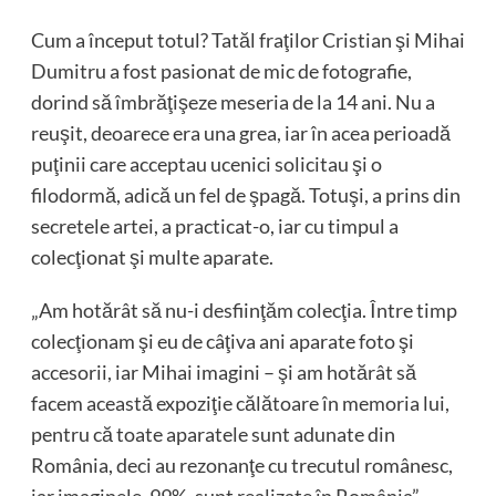
Cum a început totul? Tatăl fraţilor Cristian şi Mihai
Dumitru a fost pasionat de mic de fotografie,
dorind să îmbrăţişeze meseria de la 14 ani. Nu a
reuşit, deoarece era una grea, iar în acea perioadă
puţinii care acceptau ucenici solicitau şi o
filodormă, adică un fel de şpagă. Totuşi, a prins din
secretele artei, a practicat-o, iar cu timpul a
colecţionat şi multe aparate.
„Am hotărât să nu-i desfiinţăm colecţia. Între timp
colecţionam şi eu de câţiva ani aparate foto şi
accesorii, iar Mihai imagini – şi am hotărât să
facem această expoziţie călătoare în memoria lui,
pentru că toate aparatele sunt adunate din
România, deci au rezonanţe cu trecutul românesc,