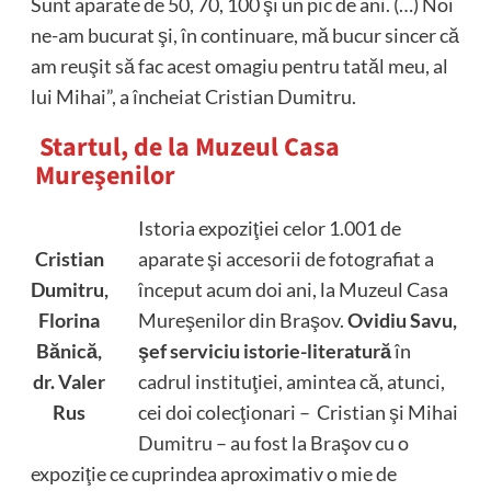
Sunt aparate de 50, 70, 100 şi un pic de ani. (…) Noi
ne-am bucurat şi, în continuare, mă bucur sincer că
am reuşit să fac acest omagiu pentru tatăl meu, al
lui Mihai”, a încheiat Cristian Dumitru.
Startul, de la Muzeul Casa
Mureşenilor
Istoria expoziţiei celor 1.001 de
Cristian
aparate şi accesorii de fotografiat a
Dumitru,
început acum doi ani, la Muzeul Casa
Florina
Mureşenilor din Braşov.
Ovidiu Savu,
Bănică,
şef serviciu istorie-literatură
în
dr. Valer
cadrul instituţiei, amintea că, atunci,
Rus
cei doi colecţionari – Cristian şi Mihai
Dumitru – au fost la Braşov cu o
expoziţie ce cuprindea aproximativ o mie de