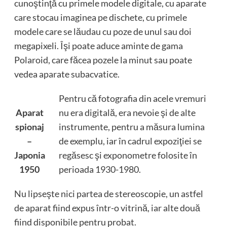
cunoştinţă cu primele modele digitale, cu aparate
care stocau imaginea pe dischete, cu primele
modele care se lăudau cu poze de unul sau doi
megapixeli. Îşi poate aduce aminte de gama
Polaroid, care făcea pozele la minut sau poate
vedea aparate subacvatice.
Pentru că fotografia din acele vremuri
Aparat
nu era digitală, era nevoie şi de alte
spionaj
instrumente, pentru a măsura lumina
–
de exemplu, iar în cadrul expoziţiei se
Japonia
regăsesc şi exponometre folosite în
1950
perioada 1930-1980.
Nu lipseşte nici partea de stereoscopie, un astfel
de aparat fiind expus într-o vitrină, iar alte două
fiind disponibile pentru probat.