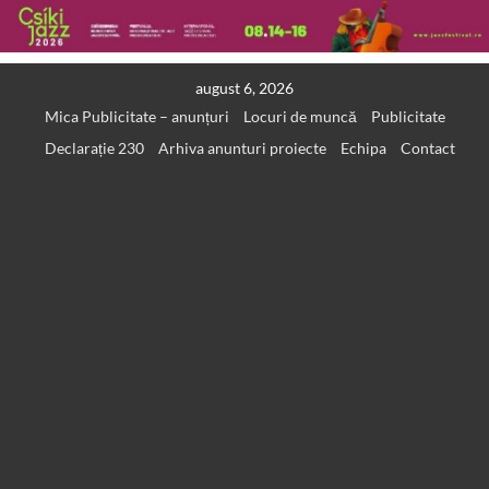
Skip
august 6, 2026
to
Mica Publicitate – anunțuri
Locuri de muncă
Publicitate
content
Declarație 230
Arhiva anunturi proiecte
Echipa
Contact