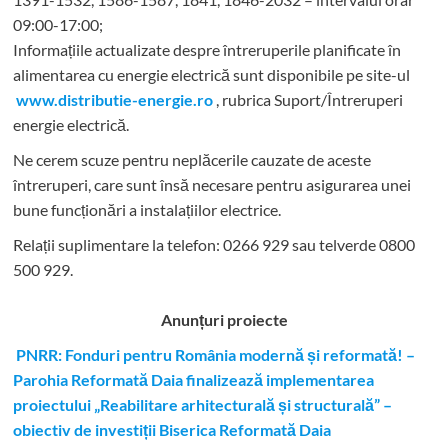
09:00-17:00;
Informațiile actualizate despre întreruperile planificate în
alimentarea cu energie electrică sunt disponibile pe site-ul
www.distributie-energie.ro
, rubrica Suport/Întreruperi
energie electrică.
Ne cerem scuze pentru neplăcerile cauzate de aceste
întreruperi, care sunt însă necesare pentru asigurarea unei
bune funcționări a instalațiilor electrice.
Relații suplimentare la tel
efon: 0266 929 sau telverde 0800
500 929.
Anunțuri proiecte
PNRR: Fonduri pentru România modernă și reformată! –
Parohia Reformată Daia finalizează implementarea
proiectului „Reabilitare arhitecturală și structurală” –
obiectiv de investiții Biserica Reformată Daia