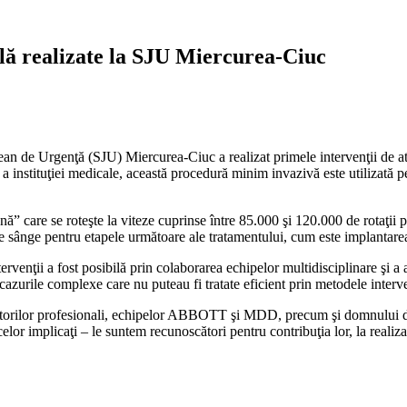
ală realizate la SJU Miercurea-Ciuc
ean de Urgenţă (SJU) Miercurea-Ciuc a realizat primele intervenţii de at
a instituţiei medicale, această procedură minim invazivă este utilizată pe
ă” care se roteşte la viteze cuprinse între 85.000 şi 120.000 de rotaţii 
de sânge pentru etapele următoare ale tratamentului, cum este implantarea
tervenţii a fost posibilă prin colaborarea echipelor multidisciplinare şi
 cazurile complexe care nu puteau fi tratate eficient prin metodele inter
ntorilor profesionali, echipelor ABBOTT şi MDD, precum şi domnului dr.
or implicaţi – le suntem recunoscători pentru contribuţia lor, la realizar