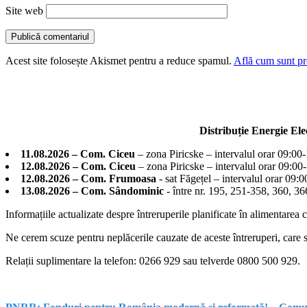
Site web
Acest site folosește Akismet pentru a reduce spamul.
Află cum sunt pro
Distribuție Energie El
11.08.2026 – Com. Ciceu
– zona Piricske – intervalul orar 09:00
12.08.2026 – Com. Ciceu
– zona Piricske – intervalul orar 09:00
12.08.2026 – Com. Frumoasa
- sat Făgețel – intervalul orar 09:
13.08.2026 – Com. Sândominic
- între nr. 195, 251-358, 360, 
Informațiile actualizate despre întreruperile planificate în alimentarea 
Ne cerem scuze pentru neplăcerile cauzate de aceste întreruperi, care su
Relații suplimentare la tel
efon: 0266 929 sau telverde 0800 500 929.