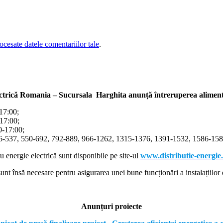
cesate datele comentariilor tale
.
ectrică Romania – Sucursala Harghita
anunță întreruperea alimentă
-17:00;
-17:00;
00-17:00;
366-537, 550-692, 792-889, 966-1262, 1315-1376, 1391-1532, 1586-1587
cu energie electrică sunt disponibile pe site-ul
www.distributie-energie
nt însă necesare pentru asigurarea unei bune funcționări a instalațiilor e
Anunțuri proiecte