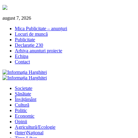
Skip
august 7, 2026
to
Mica Publicitate – anunțuri
content
Locuri de muncă
Publicitate
Declarație 230
Arhiva anunturi proiecte
Echipa
Contact
Primary
Menu
Societate
Sănătate
Învățământ
Cultură
Politic
Economic
Opinii
Agricultură/Ecologie
(Inter)Național