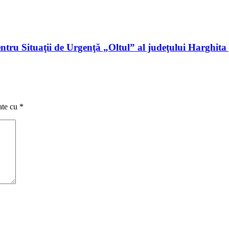
entru Situaţii de Urgenţă „Oltul” al judeţului Harghi
ate cu
*