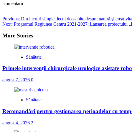
comentarii
Post
Previous:
Din lucruri simple, lecţii deosebite despre natură şi creativit
Next:
Programul Regiunea Centru 2021-2027: Lansarea proiectului „
navigation
More Stories
Sănătate
Primele intervenţii chirurgicale urologice asistate ro
august 7, 2026
0
Sănătate
Recomandări pentru gestionarea perioadelor cu tempe
august 4, 2026
2