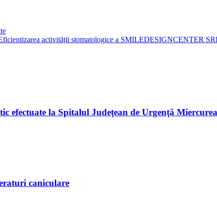
ate
Eficientizarea activității stomatologice a SMILEDESIGNCENTER SRL p
botic efectuate la Spitalul Judeţean de Urgenţă Miercure
raturi caniculare