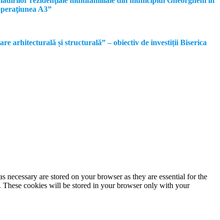
dirilor rezidenţiale multifamiliale din municipiul Gheorgheni în
operaţiunea A3”
rhitecturală și structurală” – obiectiv de investiții Biserica
s necessary are stored on your browser as they are essential for the
e. These cookies will be stored in your browser only with your