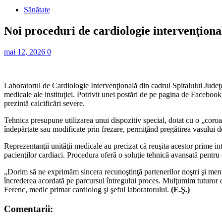
Sănătate
Noi proceduri de cardiologie intervenţion
mai 12, 2026
0
Laboratorul de Cardiologie Intervenţională din cadrul Spitalului Judeţ
medicale ale instituţiei. Potrivit unei postări de pe pagina de Facebook 
prezintă calcificări severe.
Tehnica presupune utilizarea unui dispozitiv special, dotat cu o „coroan
îndepărtate sau modificate prin frezare, permiţând pregătirea vasului 
Reprezentanţii unităţii medicale au precizat că reuşita acestor prime in
pacienţilor cardiaci. Procedura oferă o soluţie tehnică avansată pentru
„Dorim să ne exprimăm sincera recunoştinţă partenerilor noştri şi me
încrederea acordată pe parcursul întregului proces. Mulţumim tuturor cel
Ferenc, medic primar cardiolog şi şeful laboratorului.
(E.Ş.)
Comentarii: