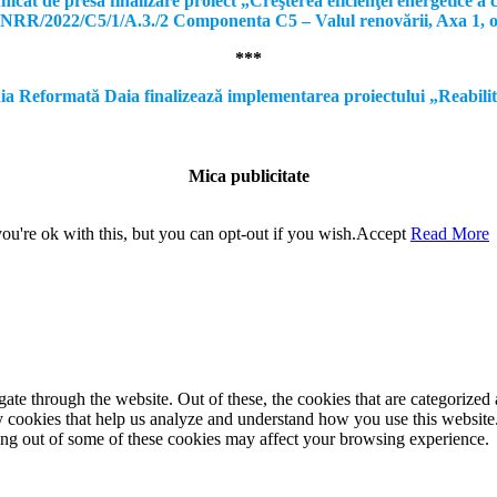
e presă finalizare proiect „Creşterea eficienţei energetice a clă
, PNRR/2022/C5/1/A.3./2 Componenta C5 – Valul renovării, Axa 1, 
***
formată Daia finalizează implementarea proiectului „Reabilitare a
Mica publicitate
u're ok with this, but you can opt-out if you wish.
Accept
Read More
e through the website. Out of these, the cookies that are categorized a
rty cookies that help us analyze and understand how you use this websit
ting out of some of these cookies may affect your browsing experience.