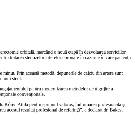
erectomie orbitală, marcând o nouă etapă în dezvoltarea serviciilor
ntru tratarea stenozelor arterelor coronare în cazurile în care pacienţii
pe minut. Prin această metodă, depunerile de calciu din artere sunt
 unui stent.
 a angajamentului pentru modernizarea metodelor de îngrijire a
venţionale convenţionale.
 Kónyi Attila pentru sprijinul valoros, îndrumarea profesională şi
ea acestui rezultat profesional de referinţă”, a declarat dr. Bakcsi