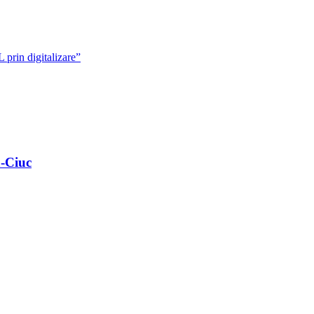
rin digitalizare”
a-Ciuc