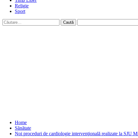
Timp Liber
Religie
Sport
Caută
după:
Home
Sănătate
Noi proceduri de cardiologie intervenţională realizate la SJU 