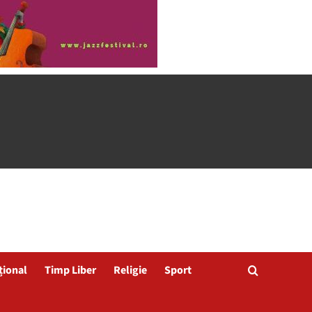
țional
Timp Liber
Religie
Sport