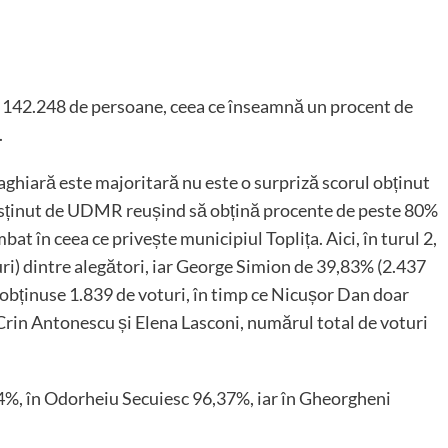
e 142.248 de persoane, ceea ce înseamnă un procent de
.
maghiară este majoritară nu este o surpriză scorul obținut
susținut de UDMR reușind să obțină procente de peste 80%
bat în ceea ce privește municipiul Toplița. Aici, în turul 2,
ri) dintre alegători, iar George Simion de 39,83% (2.437
n obținuse 1.839 de voturi, în timp ce Nicușor Dan doar
Crin Antonescu și Elena Lasconi, numărul total de voturi
4%, în Odorheiu Secuiesc 96,37%, iar în Gheorgheni