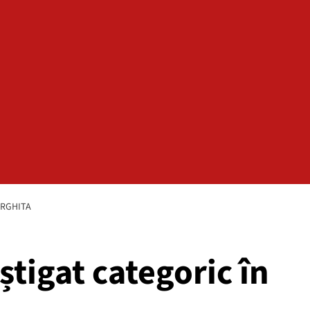
ARGHITA
știgat categoric în