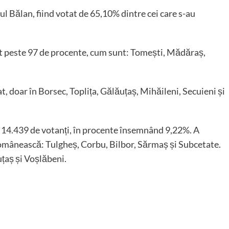
l Bălan, fiind votat de 65,10% dintre cei care s-au
ut peste 97 de procente, cum sunt: Tomești, Mădăraș,
igat, doar în Borsec, Toplița, Gălăuțaș, Mihăileni, Secuieni și
e 14.439 de votanți, în procente însemnând 9,22%. A
românească: Tulgheș, Corbu, Bilbor, Sărmaș și Subcetate.
uțaș și Voșlăbeni.