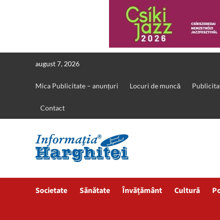
Skip
august 7, 2026
to
content
Mica Publicitate – anunțuri
Locuri de muncă
Publicita
Contact
Societate
Sănătate
Învățământ
Cultură
Po