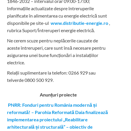
1846-2032 – intervalul orar 09:00-17:00;
Informațiile actualizate despre întreruperile
planificate în alimentarea cu energie electrică sunt
disponibile pe site-ul
www.distributie-energie.ro
,
rubrica Suport/Întreruperi energie electrică.
Ne cerem scuze pentru neplăcerile cauzate de
aceste întreruperi, care sunt însă necesare pentru
asigurarea unei bune funcționări a instalațiilor
electrice.
Relații suplimentare la tel
efon: 0266 929 sau
telverde 0800 500 929.
Anunțuri proiecte
PNRR: Fonduri pentru România modernă și
reformată! – Parohia Reformată Daia finalizează
implementarea proiectului „Reabilitare
arhitecturală și structurală” – obiectiv de