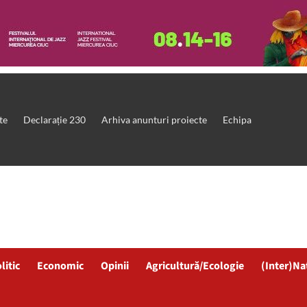
te
Declarație 230
Arhiva anunturi proiecte
Echipa
litic
Economic
Opinii
Agricultură/Ecologie
(Inter)Na