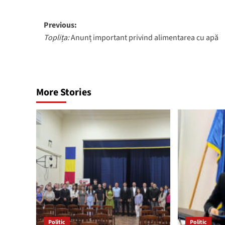
Post
Previous:
Toplița:
Anunț important privind alimentarea cu apă
navigation
More Stories
Politic
Politic