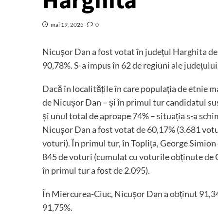
Harghita
mai 19, 2025
0
Nicușor Dan a fost votat în județul Harghita d
90,78%. S-a impus în 62 de regiuni ale județului
Dacă în localitățile în care populația de etnie 
de Nicușor Dan – și în primul tur candidatul 
și unul total de aproape 74% – situația s-a schim
Nicușor Dan a fost votat de 60,17% (3.681 votu
voturi). În primul tur, în Toplița, George Simio
845 de voturi (cumulat cu voturile obținute de 
în primul tur a fost de 2.095).
În Miercurea-Ciuc, Nicușor Dan a obținut 91,3
91,75%.