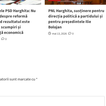
ele PSD Harghita: Nu
PNL Harghita, susținere pentru
 despre reformă
direcția politică a partidului și
d rezultatul este
pentru președintele Ilie
 scumpiri și
Bolojan
ță economică
mai 13, 2026
0
0
atorii sunt marcate cu
*