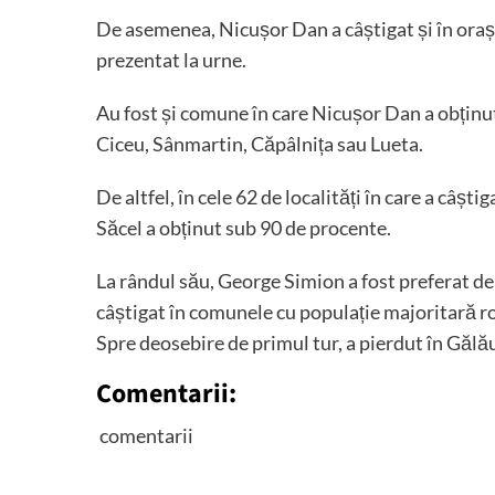
De asemenea, Nicușor Dan a câștigat și în orașu
prezentat la urne.
Au fost și comune în care Nicușor Dan a obțin
Ciceu, Sânmartin, Căpâlnița sau Lueta.
De altfel, în cele 62 de localități în care a câșt
Săcel a obținut sub 90 de procente.
La rândul său, George Simion a fost preferat d
câștigat în comunele cu populație majoritară 
Spre deosebire de primul tur, a pierdut în Gălă
Comentarii:
comentarii