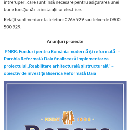
întreruperi, care sunt însă necesare pentru asigurarea unei
bune funcționări a instalațiilor electrice.
Relații suplimentare la tel
efon: 0266 929 sau telverde 0800
500 929.
Anunțuri proiecte
PNRR: Fonduri pentru România modernă și reformată! –
Parohia Reformată Daia finalizează implementarea
proiectului „Reabilitare arhitecturală și structurală” –
obiectiv de investiții Biserica Reformată Daia