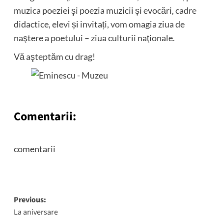
muzica poeziei şi poezia muzicii și evocări, cadre
didactice, elevi și invitați, vom omagia ziua de
naştere a poetului – ziua culturii naţionale.
Vă aşteptăm cu drag!
Comentarii:
comentarii
Post
Previous:
La aniversare
navigation