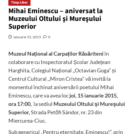
Timp Liber
Mihai Eminescu – aniversat la
Muzeului Oltului şi Mureşului
Superior
ianuarie 15, 2015
0
Muzeul Na
ț
ional al Carpa
ț
ilor Răsăriteni
în
colaborare cu Inspectoratul Școlar Județean
Harghita, Colegiul Național ,,Octavian Goga” și
Centrul Cultural ,,Miron Cristea” vă invită la
momentul închinat aniversării poetului Mihai
Eminescu, care va avea loc
joi, 15 ianuarie 2015,
ora 17:00,
la sediul
Muzeului Oltului şi Mureşului
Superior,
Strada Petőfi Sándor, nr. 23 din
Miercurea-Ciuc.
Sub genericul „Pentru eternitate, Eminescu!”, prin