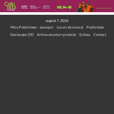
Skip
august 7, 2026
to
Mica Publicitate – anunțuri
Locuri de muncă
Publicitate
content
Declarație 230
Arhiva anunturi proiecte
Echipa
Contact