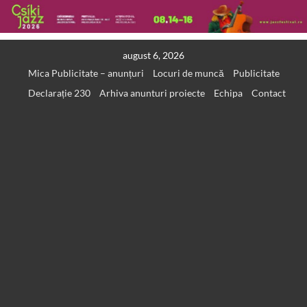
Skip
august 6, 2026
to
Mica Publicitate – anunțuri
Locuri de muncă
Publicitate
content
Declarație 230
Arhiva anunturi proiecte
Echipa
Contact