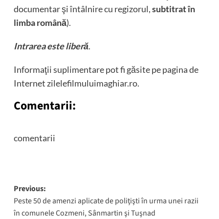
documentar şi întâlnire cu regizorul,
subtitrat în
limba română
).
Intrarea este liberă
.
Informaţii suplimentare pot fi găsite pe pagina de
Internet zilelefilmuluimaghiar.ro.
Comentarii:
comentarii
Post
Previous:
Peste 50 de amenzi aplicate de poliţişti în urma unei razii
navigation
în comunele Cozmeni, Sânmartin şi Tuşnad