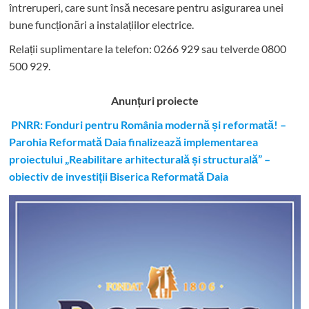
întreruperi, care sunt însă necesare pentru asigurarea unei
bune funcționări a instalațiilor electrice.
Relații suplimentare la tel
efon: 0266 929 sau telverde 0800
500 929.
Anunțuri proiecte
PNRR: Fonduri pentru România modernă și reformată! –
Parohia Reformată Daia finalizează implementarea
proiectului „Reabilitare arhitecturală și structurală” –
obiectiv de investiții Biserica Reformată Daia