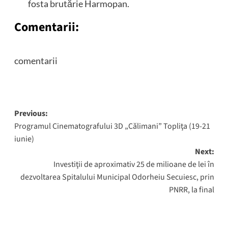
fosta brutărie Harmopan.
Comentarii:
comentarii
Post
Previous:
Programul Cinematografului 3D „Călimani” Topliţa (19-21
navigation
iunie)
Next:
Investiţii de aproximativ 25 de milioane de lei în
dezvoltarea Spitalului Municipal Odorheiu Secuiesc, prin
PNRR, la final