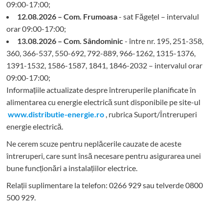
09:00-17:00;
12.08.2026 – Com. Frumoasa
- sat Făgețel – intervalul
orar 09:00-17:00;
13.08.2026 – Com. Sândominic
- între nr. 195, 251-358,
360, 366-537, 550-692, 792-889, 966-1262, 1315-1376,
1391-1532, 1586-1587, 1841, 1846-2032 – intervalul orar
09:00-17:00;
Informațiile actualizate despre întreruperile planificate în
alimentarea cu energie electrică sunt disponibile pe site-ul
www.distributie-energie.ro
, rubrica Suport/Întreruperi
energie electrică.
Ne cerem scuze pentru neplăcerile cauzate de aceste
întreruperi, care sunt însă necesare pentru asigurarea unei
bune funcționări a instalațiilor electrice.
Relații suplimentare la tel
efon: 0266 929 sau telverde 0800
500 929.