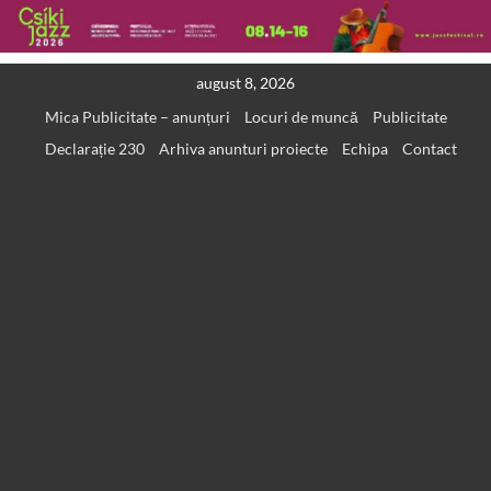
Skip
august 8, 2026
to
Mica Publicitate – anunțuri
Locuri de muncă
Publicitate
content
Declarație 230
Arhiva anunturi proiecte
Echipa
Contact