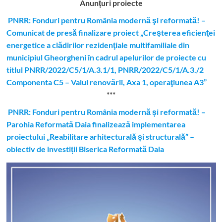
Anunțuri proiecte
PNRR: Fonduri pentru România modernă şi reformată! –
Comunicat de presă finalizare proiect „Creşterea eficienţei
energetice a clădirilor rezidenţiale multifamiliale din
municipiul Gheorgheni în cadrul apelurilor de proiecte cu
titlul PNRR/2022/C5/1/A.3.1/1, PNRR/2022/C5/1/A.3./2
Componenta C5 – Valul renovării, Axa 1, operaţiunea A3”
***
PNRR: Fonduri pentru România modernă și reformată! –
Parohia Reformată Daia finalizează implementarea
proiectului „Reabilitare arhitecturală și structurală” –
obiectiv de investiții Biserica Reformată Daia