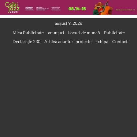
Skip
august 9, 2026
to
Mica Publicitate – anunțuri
Locuri de muncă
Publicitate
content
Declarație 230
Arhiva anunturi proiecte
Echipa
Contact