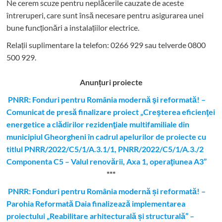
Ne cerem scuze pentru neplăcerile cauzate de aceste
întreruperi, care sunt însă necesare pentru asigurarea unei
bune funcționări a instalațiilor electrice.
Relații suplimentare la tel
efon: 0266 929 sau telverde 0800
500 929.
Anunțuri proiecte
PNRR: Fonduri pentru România modernă şi reformată! –
Comunicat de presă finalizare proiect „Creşterea eficienţei
energetice a clădirilor rezidenţiale multifamiliale din
municipiul Gheorgheni în cadrul apelurilor de proiecte cu
titlul PNRR/2022/C5/1/A.3.1/1, PNRR/2022/C5/1/A.3./2
Componenta C5 – Valul renovării, Axa 1, operaţiunea A3”
***
PNRR: Fonduri pentru România modernă și reformată! –
Parohia Reformată Daia finalizează implementarea
proiectului „Reabilitare arhitecturală și structurală” –