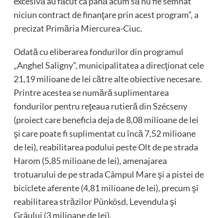
excesivă au făcut ca până acum să nu fie semnat
niciun contract de finanţare prin acest program”, a
precizat Primăria Miercurea-Ciuc.
Odată cu eliberarea fondurilor din programul
„Anghel Saligny”, municipalitatea a direcţionat cele
21,19 milioane de lei către alte obiective necesare.
Printre acestea se numără suplimentarea
fondurilor pentru reţeaua rutieră din Szécseny
(proiect care beneficia deja de 8,08 milioane de lei
şi care poate fi suplimentat cu încă 7,52 milioane
de lei), reabilitarea podului peste Olt de pe strada
Harom (5,85 milioane de lei), amenajarea
trotuarului de pe strada Câmpul Mare şi a pistei de
biciclete aferente (4,81 milioane de lei), precum şi
reabilitarea străzilor Pünkösd, Levendula şi
Grâului (3 milioane de lei).