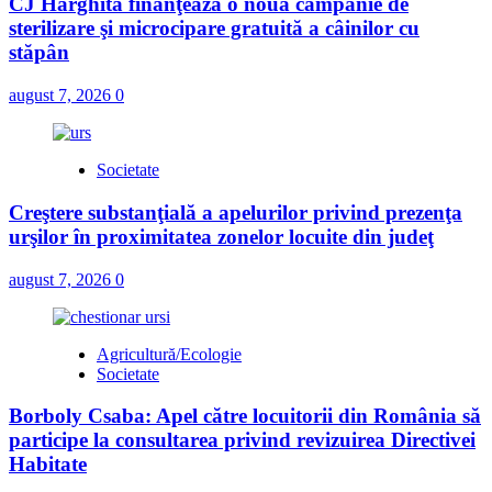
CJ Harghita finanţează o nouă campanie de
sterilizare şi microcipare gratuită a câinilor cu
stăpân
august 7, 2026
0
Societate
Creştere substanţială a apelurilor privind prezenţa
urşilor în proximitatea zonelor locuite din judeţ
august 7, 2026
0
Agricultură/Ecologie
Societate
Borboly Csaba: Apel către locuitorii din România să
participe la consultarea privind revizuirea Directivei
Habitate