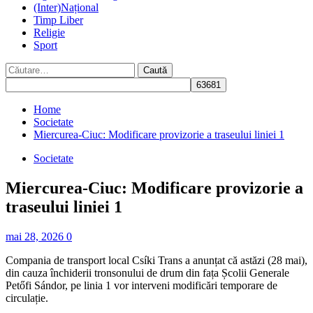
(Inter)Național
Timp Liber
Religie
Sport
Caută
după:
Home
Societate
Miercurea-Ciuc: Modificare provizorie a traseului liniei 1
Societate
Miercurea-Ciuc: Modificare provizorie a
traseului liniei 1
mai 28, 2026
0
Compania de transport local Csíki Trans a anunțat că astăzi (28 mai),
din cauza închiderii tronsonului de drum din fața Școlii Generale
Petőfi Sándor, pe linia 1 vor interveni modificări temporare de
circulație.