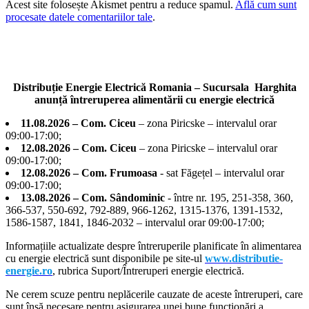
Acest site folosește Akismet pentru a reduce spamul.
Află cum sunt
procesate datele comentariilor tale
.
Distribuție Energie Electrică Romania – Sucursala Harghita
anunță întreruperea alimentării cu energie electrică
11.08.2026 – Com. Ciceu
– zona Piricske – intervalul orar
09:00-17:00;
12.08.2026 – Com. Ciceu
– zona Piricske – intervalul orar
09:00-17:00;
12.08.2026 – Com. Frumoasa
- sat Făgețel – intervalul orar
09:00-17:00;
13.08.2026 – Com. Sândominic
- între nr. 195, 251-358, 360,
366-537, 550-692, 792-889, 966-1262, 1315-1376, 1391-1532,
1586-1587, 1841, 1846-2032 – intervalul orar 09:00-17:00;
Informațiile actualizate despre întreruperile planificate în alimentarea
cu energie electrică sunt disponibile pe site-ul
www.distributie-
energie.ro
, rubrica Suport/Întreruperi energie electrică.
Ne cerem scuze pentru neplăcerile cauzate de aceste întreruperi, care
sunt însă necesare pentru asigurarea unei bune funcționări a