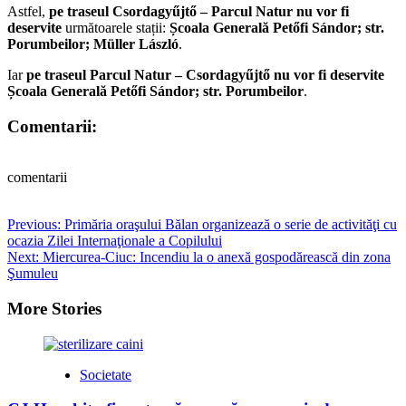
Astfel,
pe traseul Csordagyűjtő – Parcul Natur
nu vor fi
deservite
următoarele stații:
Școala Generală Petőfi Sándor; str.
Porumbeilor; Müller László
.
Iar
pe traseul Parcul Natur – Csordagyűjtő
nu vor fi deservite
Școala Generală Petőfi Sándor; str. Porumbeilor
.
Comentarii:
comentarii
Post
Previous:
Primăria oraşului Bălan organizează o serie de activităţi cu
ocazia Zilei Internaţionale a Copilului
navigation
Next:
Miercurea-Ciuc: Incendiu la o anexă gospodărească din zona
Şumuleu
More Stories
Societate