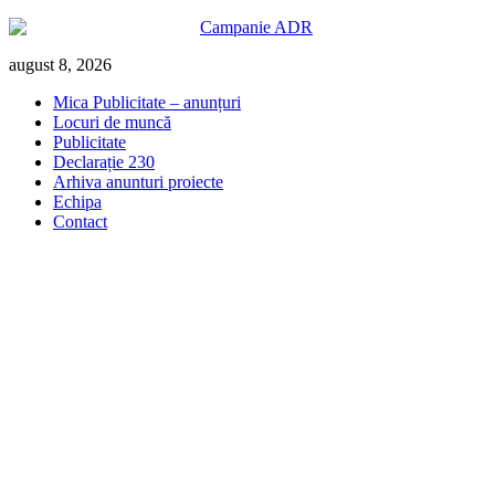
Skip
august 8, 2026
to
Mica Publicitate – anunțuri
content
Locuri de muncă
Publicitate
Declarație 230
Arhiva anunturi proiecte
Echipa
Contact