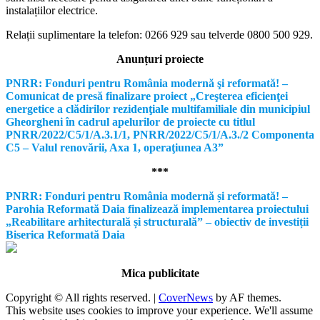
instalațiilor electrice.
Relații suplimentare la tel
efon: 0266 929 sau telverde 0800 500 929.
Anunțuri proiecte
PNRR: Fonduri pentru România modernă şi reformată! –
Comunicat de presă finalizare proiect „Creşterea eficienţei
energetice a clădirilor rezidenţiale multifamiliale din municipiul
Gheorgheni în cadrul apelurilor de proiecte cu titlul
PNRR/2022/C5/1/A.3.1/1, PNRR/2022/C5/1/A.3./2 Componenta
C5 – Valul renovării, Axa 1, operaţiunea A3”
***
PNRR: Fonduri pentru România modernă și reformată! –
Parohia Reformată Daia finalizează implementarea proiectului
„Reabilitare arhitecturală și structurală” – obiectiv de investiții
Biserica Reformată Daia
Mica publicitate
Copyright © All rights reserved.
|
CoverNews
by AF themes.
This website uses cookies to improve your experience. We'll assume