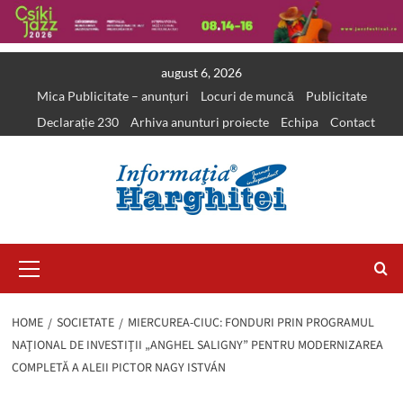
Skip
august 6, 2026
to
Mica Publicitate – anunțuri
Locuri de muncă
Publicitate
content
Declarație 230
Arhiva anunturi proiecte
Echipa
Contact
Primary
Menu
HOME
SOCIETATE
MIERCUREA-CIUC: FONDURI PRIN PROGRAMUL
NAŢIONAL DE INVESTIŢII „ANGHEL SALIGNY” PENTRU MODERNIZAREA
COMPLETĂ A ALEII PICTOR NAGY ISTVÁN