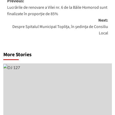
Post
Previous:
Lucrările de renovare a Vilei nr. 6 de la Băile Homorod sunt
navigation
finalizate în proporţie de 85%
Next:
Despre Spitalul Municipal Topliţa, în şedinţa de Consiliu
Local
More Stories