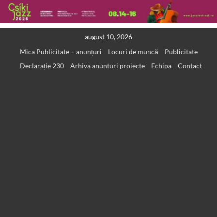
Skip
august 10, 2026
to
Mica Publicitate – anunțuri
Locuri de muncă
Publicitate
content
Declarație 230
Arhiva anunturi proiecte
Echipa
Contact