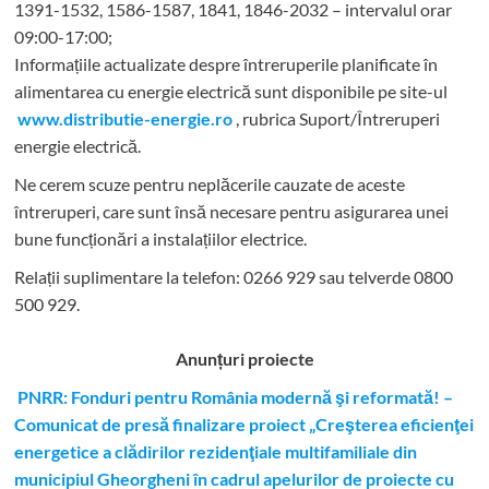
1391-1532, 1586-1587, 1841, 1846-2032 – intervalul orar
09:00-17:00;
Informațiile actualizate despre întreruperile planificate în
alimentarea cu energie electrică sunt disponibile pe site-ul
www.distributie-energie.ro
, rubrica Suport/Întreruperi
energie electrică.
Ne cerem scuze pentru neplăcerile cauzate de aceste
întreruperi, care sunt însă necesare pentru asigurarea unei
bune funcționări a instalațiilor electrice.
Relații suplimentare la tel
efon: 0266 929 sau telverde 0800
500 929.
Anunțuri proiecte
PNRR: Fonduri pentru România modernă şi reformată! –
Comunicat de presă finalizare proiect „Creşterea eficienţei
energetice a clădirilor rezidenţiale multifamiliale din
municipiul Gheorgheni în cadrul apelurilor de proiecte cu