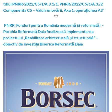
titlul PNRR/2022/C5/1/A.3.1/1, PNRR/2022/C5/1/A.3./2
Componenta C5 – Valul renovării, Axa 1, operaţiunea A3”
***
PNRR: Fonduri pentru România modernă și reformată! –
Parohia Reformată Daia finalizează implementarea
proiectului „Reabilitare arhitecturală și structurală” –
obiectiv de investiții Biserica Reformată Daia