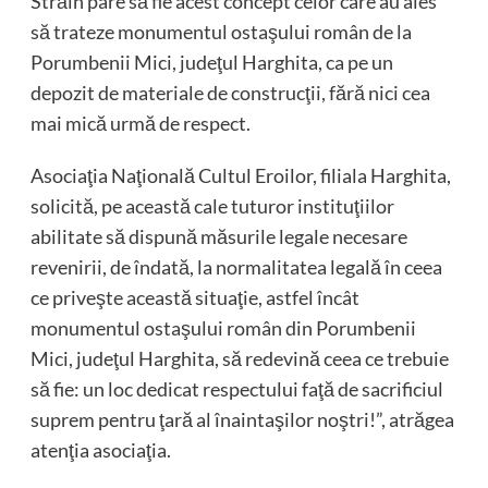
Străin pare să fie acest concept celor care au ales
să trateze monumentul ostaşului român de la
Porumbenii Mici, judeţul Harghita, ca pe un
depozit de materiale de construcţii, fără nici cea
mai mică urmă de respect.
Asociaţia Naţională Cultul Eroilor, filiala Harghita,
solicită, pe această cale tuturor instituţiilor
abilitate să dispună măsurile legale necesare
revenirii, de îndată, la normalitatea legală în ceea
ce priveşte această situaţie, astfel încât
monumentul ostaşului român din Porumbenii
Mici, judeţul Harghita, să redevină ceea ce trebuie
să fie: un loc dedicat respectului faţă de sacrificiul
suprem pentru ţară al înaintaşilor noştri!”, atrăgea
atenţia asociaţia.