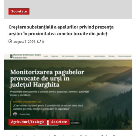
Societate
Creştere substanţială a apelurilor privind prezenţa
urşilor în proximitatea zonelor locuite din judeţ
august 7, 2026
0
Agricultură/Ecologie
Societate