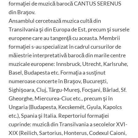
formaţiei de muzică barocă CANTUS SERENUS
din Braşov.
Ansamblul cercetează muzica cultă din
Transilvania şi din Europa de Est, precum şi sursele
europene care au tangenţă cu aceasta. Membrii
formaţiei s-au specializat în cadrul cursurilor de
măiestrie interpretativă barocă din marile centre
muzicale europene: Innsbruck, Utrecht, Karlsruhe,
Basel, Budapesta etc. Formaţia a susţinut
numeroase concerte în Braşov, Bucureşti,
Sighişoara, Cluj, Târgu-Mureş, Focşani, Bârlad, Sf.
Gheorghe, Miercurea-Ciuc etc., precum şi în
Ungaria (Budapesta, Kecskemét, Gyula, Kapolcs
etc.), Spania şi Italia. Repertoriul formaţiei
cuprinde: muzică din Transilvania a secolelor XVI-
XIX (Reilich, Sartorius, Honterus, Codexul Caioni,