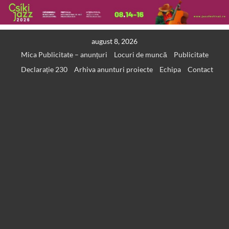
Skip
august 8, 2026
to
Mica Publicitate – anunțuri
Locuri de muncă
Publicitate
content
Declarație 230
Arhiva anunturi proiecte
Echipa
Contact