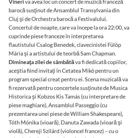
Vineri
va avea loc un concert de muzică franceză
barocă susţinut de Ansamblul Transylvania din
Cluj şi de Orchestra barocă a Festivalului.
Concertul de noapte, care va începe la ora 22:00, va
cuprinde piese franceze în interpretarea
flautistului Csalog Benedek, clavecinistei Fülöp
Mária şi a artistului de teorbă Sam Chapman.
Dimineaţa zilei de sâmbătă
va fi dedicată copiilor,
aceştia fiind invitaţi în Cetatea Mikó pentru un
program special creat pentru ei. Scena muzicală va
fi rezervată pentru concertele susţinute de Musica
Historica şi Kobzos Kis Tamás (cu interpretare de
piese maghiare), Ansamblul Passeggio (cu
prezentarea unei piese de William Shakespeare),
Tóth Mónika (vioară), Danuta Zawada (vioară şi
violă), Chereji Szilárd (violoncel francez) – cu o