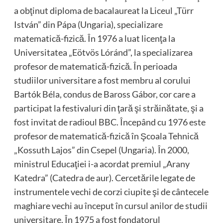
a obţinut diploma de bacalaureat la Liceul „Türr
István” din Pápa (Ungaria), specializare
matematică-fizică. În 1976 a luat licenţa la
Universitatea „Eötvös Lóránd”, la specializarea
profesor de matematică-fizică. În perioada
studiilor universitare a fost membru al corului
Bartók Béla, condus de Baross Gábor, cor care a
participat la festivaluri din ţară şi străinătate, şi a
fost invitat de radioul BBC. Începând cu 1976 este
profesor de matematică-fizică în Şcoala Tehnică
„Kossuth Lajos” din Csepel (Ungaria). În 2000,
ministrul Educaţiei i-a acordat premiul „Arany
Katedra” (Catedra de aur). Cercetările legate de
instrumentele vechi de corzi ciupite şi de cântecele
maghiare vechi au început în cursul anilor de studii
universitare. În 1975 a fost fondatorul