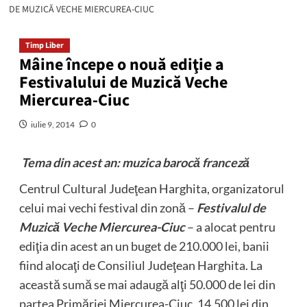
DE MUZICĂ VECHE MIERCUREA-CIUC
Timp Liber
Mâine începe o nouă ediţie a
Festivalului de Muzică Veche
Miercurea-Ciuc
iulie 9, 2014
0
Tema din acest an: muzica barocă franceză
Centrul Cultural Judeţean Harghita, organizatorul
celui mai vechi festival din zonă –
Festivalul de
Muzică Veche Miercurea-Ciuc
– a alocat pentru
ediţia din acest an un buget de 210.000 lei, banii
fiind alocaţi de Consiliul Judeţean Harghita. La
această sumă se mai adaugă alţi 50.000 de lei din
partea Primăriei Miercurea-Ciuc, 14.500 lei din