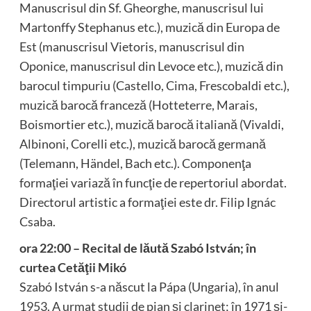
Manuscrisul din Sf. Gheorghe, manuscrisul lui
Martonffy Stephanus etc.), muzică din Europa de
Est (manuscrisul Vietoris, manuscrisul din
Oponice, manuscrisul din Levoce etc.), muzică din
barocul timpuriu (Castello, Cima, Frescobaldi etc.),
muzică barocă franceză (Hotteterre, Marais,
Boismortier etc.), muzică barocă italiană (Vivaldi,
Albinoni, Corelli etc.), muzică barocă germană
(Telemann, Händel, Bach etc.). Componenţa
formaţiei variază în funcţie de repertoriul abordat.
Directorul artistic a formaţiei este dr. Filip Ignác
Csaba.
ora 22:00 – Recital de lăută Szabó István; în
curtea Cetăţii Mikó
Szabó István s-a născut la Pápa (Ungaria), în anul
1953. A urmat studii de pian şi clarinet; în 1971 şi-