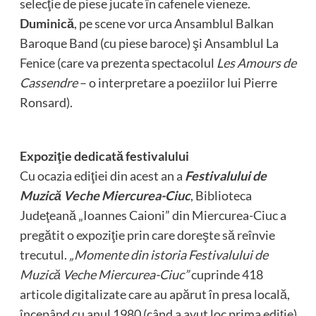
selecţie de piese jucate în cafenele vieneze.
Duminică
, pe scene vor urca Ansamblul Balkan
Baroque Band (cu piese baroce) şi Ansamblul La
Fenice (care va prezenta spectacolul
Les Amours de
Cassendre
– o interpretare a poeziilor lui Pierre
Ronsard).
Expoziţie dedicată festivalului
Cu ocazia ediţiei din acest an a
Festivalului de
Muzică Veche Miercurea-Ciuc
, Biblioteca
Judeţeană „Ioannes Caioni” din Miercurea-Ciuc a
pregătit o expoziţie prin care doreşte să reînvie
trecutul.
„Momente din istoria Festivalului de
Muzică Veche Miercurea-Ciuc”
cuprinde 418
articole digitalizate care au apărut în presa locală,
începând cu anul 1980 (când a avut loc prima ediţie)