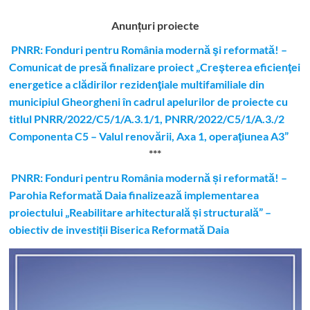
Anunțuri proiecte
PNRR: Fonduri pentru România modernă şi reformată! –
Comunicat de presă finalizare proiect „Creşterea eficienţei
energetice a clădirilor rezidenţiale multifamiliale din
municipiul Gheorgheni în cadrul apelurilor de proiecte cu
titlul PNRR/2022/C5/1/A.3.1/1, PNRR/2022/C5/1/A.3./2
Componenta C5 – Valul renovării, Axa 1, operaţiunea A3”
***
PNRR: Fonduri pentru România modernă și reformată! –
Parohia Reformată Daia finalizează implementarea
proiectului „Reabilitare arhitecturală și structurală” –
obiectiv de investiții Biserica Reformată Daia