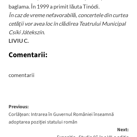
baglama. În 1999 a primit lăuta Tinódi.
În caz de vreme nefavorabilă, concertele din curtea
cetăţii vor avea loc în clădirea Teatrului Municipal
Csíki Játekszín.
LIVIU C.
Comentarii:
comentarii
Post
Previous:
Corlăţean: Intrarea în Guvernul României înseamnă
navigation
adoptarea poziţiei statului român
Next: