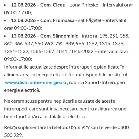
12.08.2026 – Com. Ciceu
– zona Piricske – intervalul orar
09:00-17:00;
12.08.2026 – Com. Frumoasa
- sat Făgețel – intervalul
orar 09:00-17:00;
13.08.2026 – Com. Sândominic
- între nr. 195, 251-358,
360, 366-537, 550-692, 792-889, 966-1262, 1315-1376,
1391-1532, 1586-1587, 1841, 1846-2032 – intervalul orar
09:00-17:00;
Informațiile actualizate despre întreruperile planificate în
alimentarea cu energie electrică sunt disponibile pe site-ul
www.distributie-energie.ro
, rubrica Suport/Întreruperi
energie electrică.
Ne cerem scuze pentru neplăcerile cauzate de aceste
întreruperi, care sunt însă necesare pentru asigurarea unei
bune funcționări a instalațiilor electrice.
Relații suplimentare la tel
efon: 0266 929 sau telverde 0800
500 929.