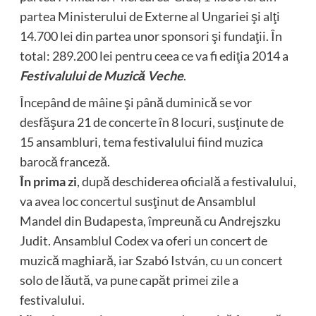
partea Ministerului de Externe al Ungariei şi alţi
14.700 lei din partea unor sponsori şi fundaţii. În
total: 289.200 lei pentru ceea ce va fi ediţia 2014 a
Festivalului de Muzică Veche
.
Începând de mâine şi până duminică se vor
desfăşura 21 de concerte în 8 locuri, susţinute de
15 ansambluri, tema festivalului fiind muzica
barocă franceză.
În prima zi
, după deschiderea oficială a festivalului,
va avea loc concertul susţinut de Ansamblul
Mandel din Budapesta, împreună cu Andrejszku
Judit. Ansamblul Codex va oferi un concert de
muzică maghiară, iar Szabó István, cu un concert
solo de lăută, va pune capăt primei zile a
festivalului.