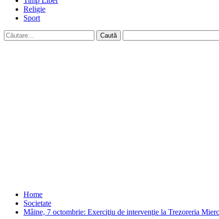
Timp Liber
Religie
Sport
Caută
după:
Home
Societate
Mâine, 7 octombrie: Exerciţiu de intervenţie la Trezoreria Mier