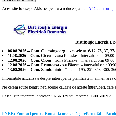
Acest site folosește Akismet pentru a reduce spamul.
Află cum sunt pro
Distribuție Energie El
06.08.2026 – Com. Ciucsângeorgiu
- casele nr. 6-12, 75, 37, 37
11.08.2026 – Com. Ciceu
– zona Piricske – intervalul orar 09:00
12.08.2026 – Com. Ciceu
– zona Piricske – intervalul orar 09:00
12.08.2026 – Com. Frumoasa
- sat Făgețel – intervalul orar 09:
13.08.2026 – Com. Sândominic
- între nr. 195, 251-358, 360, 
Informațiile actualizate despre întreruperile planificate în alimentarea 
Ne cerem scuze pentru neplăcerile cauzate de aceste întreruperi, care su
Relații suplimentare la tel
efon: 0266 929 sau telverde 0800 500 929.
PNRR: Fonduri pentru România modernă și reformată! – Parohia Re