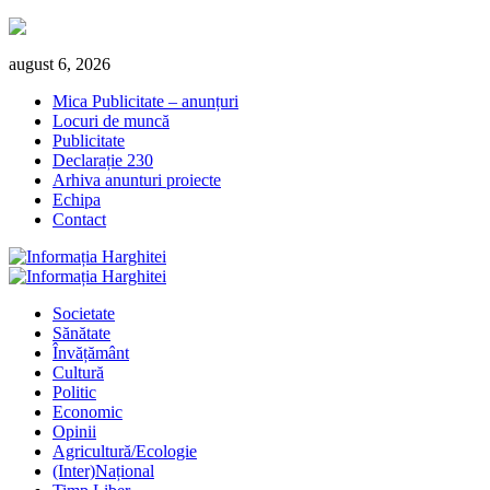
Skip
august 6, 2026
to
Mica Publicitate – anunțuri
content
Locuri de muncă
Publicitate
Declarație 230
Arhiva anunturi proiecte
Echipa
Contact
Primary
Menu
Societate
Sănătate
Învățământ
Cultură
Politic
Economic
Opinii
Agricultură/Ecologie
(Inter)Național