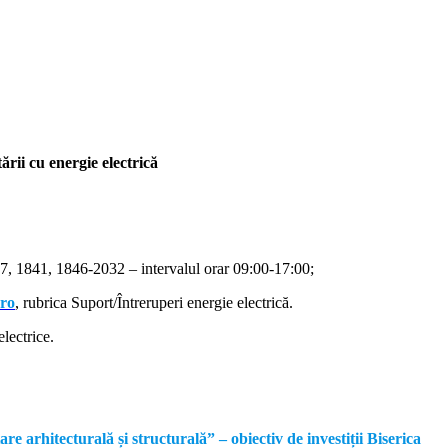
rii cu energie electrică
, 1841, 1846-2032 – intervalul orar 09:00-17:00;
.ro
, rubrica Suport/Întreruperi energie electrică.
lectrice.
rhitecturală și structurală” – obiectiv de investiții Biserica