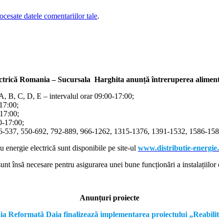
cesate datele comentariilor tale
.
ectrică Romania – Sucursala Harghita
anunță întreruperea alimentă
/A, B, C, D, E – intervalul orar 09:00-17:00;
-17:00;
-17:00;
00-17:00;
366-537, 550-692, 792-889, 966-1262, 1315-1376, 1391-1532, 1586-1587
cu energie electrică sunt disponibile pe site-ul
www.distributie-energie
nt însă necesare pentru asigurarea unei bune funcționări a instalațiilor e
Anunțuri proiecte
formată Daia finalizează implementarea proiectului „Reabilitare a