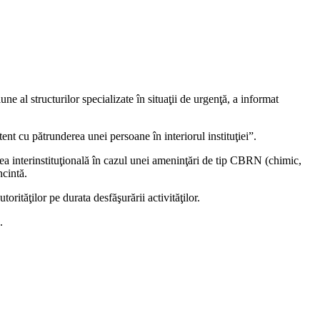
e al structurilor specializate în situaţii de urgenţă, a informat
ent cu pătrunderea unei persoane în interiorul instituţiei”.
rarea interinstituţională în cazul unei ameninţări de tip CBRN (chimic,
ncintă.
orităţilor pe durata desfăşurării activităţilor.
.