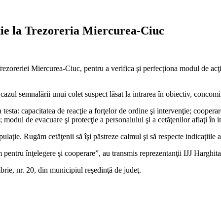
ţie la Trezoreria Miercurea-Ciuc
ezoreriei Miercurea-Ciuc, pentru a verifica şi perfecţiona modul de acţiun
cazul semnalării unui colet suspect lăsat la intrarea în obiectiv, concomit
 a testa: capacitatea de reacţie a forţelor de ordine şi intervenţie; coope
modul de evacuare şi protecţie a personalului şi a cetăţenilor aflaţi în i
ulaţie. Rugăm cetăţenii să îşi păstreze calmul şi să respecte indicaţiile aut
entru înţelegere şi cooperare”, au transmis reprezentanţii IJJ Harghita
rie, nr. 20, din municipiul reşedinţă de judeţ.