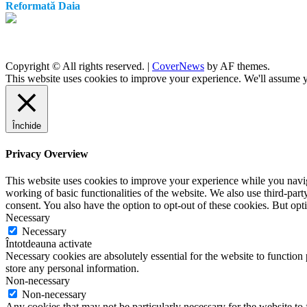
Reformată Daia
Copyright © All rights reserved.
|
CoverNews
by AF themes.
This website uses cookies to improve your experience. We'll assume yo
Închide
Privacy Overview
This website uses cookies to improve your experience while you navigat
working of basic functionalities of the website. We also use third-pa
consent. You also have the option to opt-out of these cookies. But op
Necessary
Necessary
Întotdeauna activate
Necessary cookies are absolutely essential for the website to function 
store any personal information.
Non-necessary
Non-necessary
Any cookies that may not be particularly necessary for the website to 