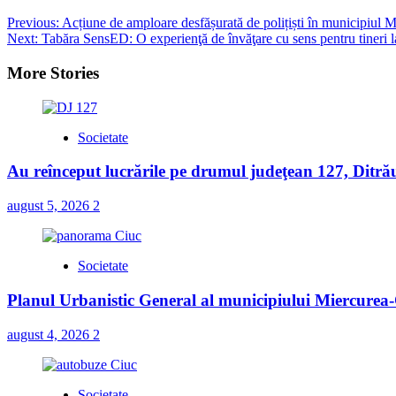
Post
Previous:
Acțiune de amploare desfășurată de polițiști în municipiul Mi
Next:
Tabăra SensED: O experienţă de învăţare cu sens pentru tineri l
navigation
More Stories
Societate
Au reînceput lucrările pe drumul judeţean 127, Ditră
august 5, 2026
2
Societate
Planul Urbanistic General al municipiului Miercurea-C
august 4, 2026
2
Societate