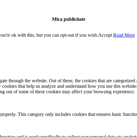
Mica publicitate
u're ok with this, but you can opt-out if you wish.
Accept
Read More
e through the website. Out of these, the cookies that are categorized a
rty cookies that help us analyze and understand how you use this websit
ting out of some of these cookies may affect your browsing experience.
properly. This category only includes cookies that ensures basic functio
function and is used specifically to collect user personal data via anal