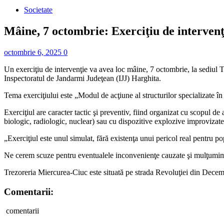
Societate
Mâine, 7 octombrie: Exerciţiu de interven
octombrie 6, 2025
0
Un exerciţiu de intervenţie va avea loc mâine, 7 octombrie, la sediul Tr
Inspectoratul de Jandarmi Judeţean (IJJ) Harghita.
Tema exerciţiului este „Modul de acţiune al structurilor specializate în 
Exerciţiul are caracter tactic şi preventiv, fiind organizat cu scopul de
biologic, radiologic, nuclear) sau cu dispozitive explozive improvizate; 
„Exerciţiul este unul simulat, fără existenţa unui pericol real pentru pop
Ne cerem scuze pentru eventualele inconvenienţe cauzate şi mulţumim p
Trezoreria Miercurea-Ciuc este situată pe strada Revoluţiei din Decemb
Comentarii:
comentarii