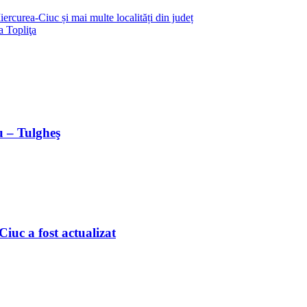
ercurea-Ciuc și mai multe localități din județ
a Topliţa
u – Tulgheş
iuc a fost actualizat