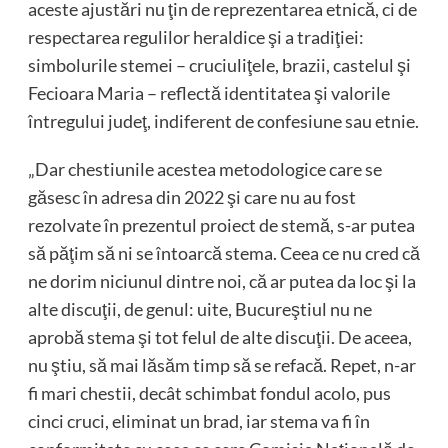
aceste ajustări nu ţin de reprezentarea etnică, ci de
respectarea regulilor heraldice şi a tradiţiei:
simbolurile stemei – cruciuliţele, brazii, castelul şi
Fecioara Maria – reflectă identitatea şi valorile
întregului judeţ, indiferent de confesiune sau etnie.
„Dar chestiunile acestea metodologice care se
găsesc în adresa din 2022 şi care nu au fost
rezolvate în prezentul proiect de stemă, s-ar putea
să păţim să ni se întoarcă stema. Ceea ce nu cred că
ne dorim niciunul dintre noi, că ar putea da loc şi la
alte discuţii, de genul: uite, Bucureştiul nu ne
aprobă stema şi tot felul de alte discuţii. De aceea,
nu ştiu, să mai lăsăm timp să se refacă. Repet, n-ar
fi mari chestii, decât schimbat fondul acolo, pus
cinci cruci, eliminat un brad, iar stema va fi în