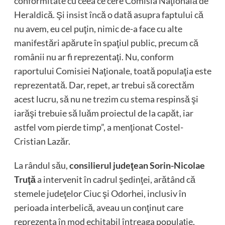
conformitate cu ceea ce cere Comisia Naţională de
Heraldică. Şi insist încă o dată asupra faptului că
nu avem, eu cel puţin, nimic de-a face cu alte
manifestări apărute în spaţiul public, precum că
românii nu ar fi reprezentaţi. Nu, conform
raportului Comisiei Naţionale, toată populaţia este
reprezentată. Dar, repet, ar trebui să corectăm
acest lucru, să nu ne trezim cu stema respinsă şi
iarăşi trebuie să luăm proiectul de la capăt, iar
astfel vom pierde timp”, a menţionat Costel-
Cristian Lazăr.
La rândul său,
consilierul judeţean Sorin-Nicolae
Truţă
a intervenit în cadrul şedinţei, arătând că
stemele judeţelor Ciuc şi Odorhei, inclusiv în
perioada interbelică, aveau un conţinut care
reprezenta în mod echitabil întreaga populaţie,