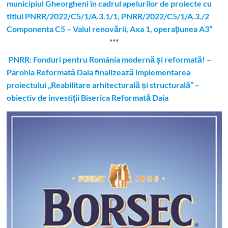
municipiul Gheorgheni în cadrul apelurilor de proiecte cu
titlul PNRR/2022/C5/1/A.3.1/1, PNRR/2022/C5/1/A.3./2
Componenta C5 – Valul renovării, Axa 1, operaţiunea A3”
***
PNRR: Fonduri pentru România modernă și reformată! –
Parohia Reformată Daia finalizează implementarea
proiectului „Reabilitare arhitecturală și structurală” –
obiectiv de investiții Biserica Reformată Daia