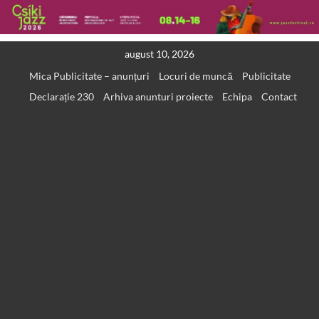
Skip
august 10, 2026
to
Mica Publicitate – anunțuri
Locuri de muncă
Publicitate
content
Declarație 230
Arhiva anunturi proiecte
Echipa
Contact