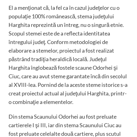
El a menţionat că, la fel ca în cazul judeţelor cu o
populaţie 100% românească, stema judeţului
Harghita reprezintă un întreg, nu o singură etnie.
Scopul stemei este de a reflecta identitatea
întregului judeţ. Conform metodologiei de
elaborare a stemelor, proiectul a fost realizat
păstrând tradiţia heraldică locală. Judeţul
Harghita înglobează fostele scaune Odorhei şi
Ciuc, care au avut steme garantate încă din secolul
al XVIII-lea. Pornind de la aceste steme istorice s-a
creat proiectul actual al judeţului Harghita, printr-
o combinaţie a elementelor.
Din stema Scaunului Odorhei au fost preluate
cartierele I şi III, iar din stema Scaunului Ciuc au
fost preluate celelalte două cartiere, plus scutul