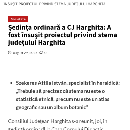
ÎNSUŞIT PROIECTUL PRIVIND STEMA JUDEŢULUI HARGHITA
Societate
Şedinţa ordinară a CJ Harghita: A
fost însuşit proiectul privind stema
judeţului Harghita
august 29, 2025
0
Szekeres Attila István, specialist în heraldică:
„Trebuie să precizez că stema nu este o
statistică etnică, precum nu este un atlas
geografic sau un album botanic”
Consiliul Judeţean Harghita s-a reunit, joi, în
şedinţă ordinară la Casa Corpului Didactic