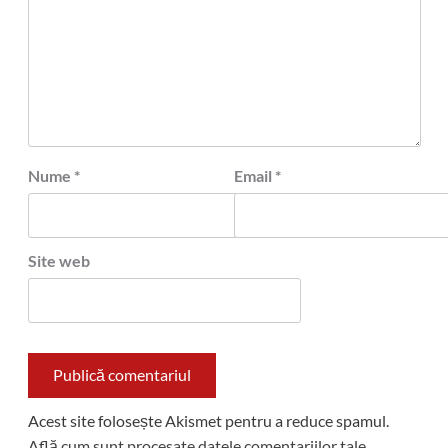
Nume
*
Email
*
Site web
Acest site folosește Akismet pentru a reduce spamul.
Află cum sunt procesate datele comentariilor tale
.