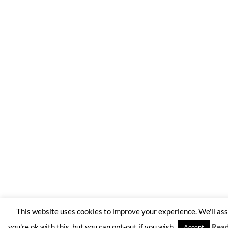
This website uses cookies to improve your experience. We'll a
you're ok with this, but you can opt-out if you wish.
Rea
Accept