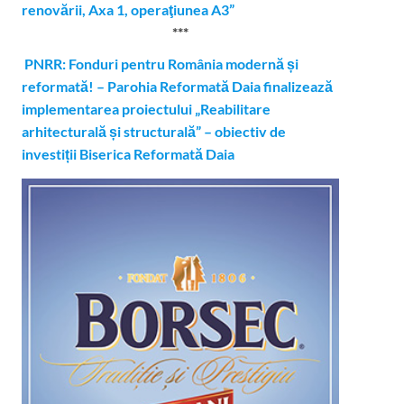
renovării, Axa 1, operaţiunea A3”
***
PNRR: Fonduri pentru România modernă și
reformată! – Parohia Reformată Daia finalizează
implementarea proiectului „Reabilitare
arhitecturală și structurală” – obiectiv de
investiții Biserica Reformată Daia