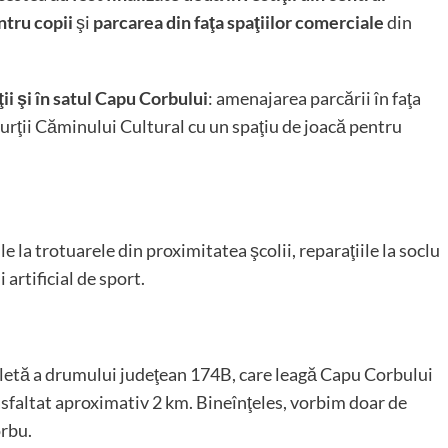
ntru copii
şi
parcarea din faţa spaţiilor comerciale
din
ţii şi în satul Capu Corbului
: amenajarea parcării în faţa
urţii Căminului Cultural cu un spaţiu de joacă pentru
 la trotuarele din proximitatea şcolii, reparaţiile la soclu
 artificial de sport.
mpletă a drumului judeţean 174B, care leagă Capu Corbului
e asfaltat aproximativ 2 km. Bineînţeles, vorbim doar de
rbu.