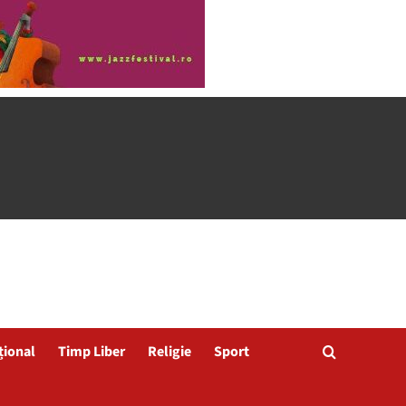
țional
Timp Liber
Religie
Sport