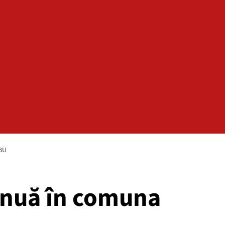
BU
tinuă în comuna