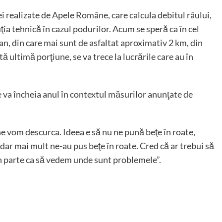
 realizate de Apele Române, care calcula debitul râului,
ţia tehnică în cazul podurilor. Acum se speră ca în cel
ean, din care mai sunt de asfaltat aproximativ 2 km, din
tă ultimă porţiune, se va trece la lucrările care au în
se va încheia anul în contextul măsurilor anunţate de
 ne vom descurca. Ideea e să nu ne pună beţe în roate,
 dar mai mult ne-au pus beţe în roate. Cred că ar trebui să
în parte ca să vedem unde sunt problemele”.