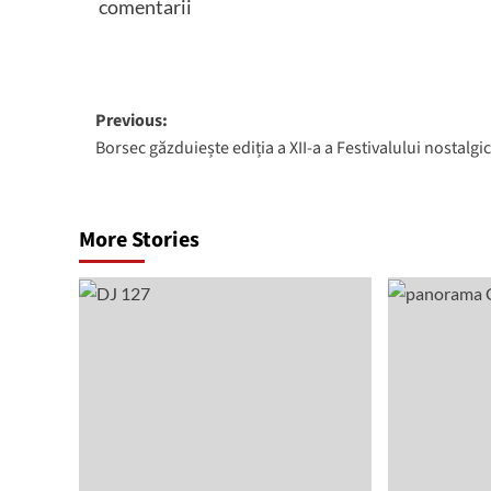
comentarii
Post
Previous:
Borsec găzduiește ediția a XII-a a Festivalului nostalgic
navigation
More Stories