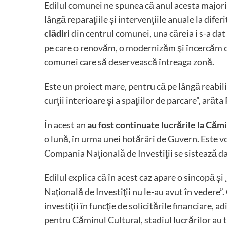
Edilul comunei ne spunea că anul acesta majorit
lângă reparaţiile şi intervenţiile anuale la dife
clădiri
din centrul comunei, una căreia i s-a da
pe care o renovăm, o modernizăm şi încercăm c
comunei care să deservească întreaga zonă.
Este un proiect mare, pentru că pe lângă reabi
curţii interioare şi a spaţiilor de parcare”, ar
În acest an
au fost continuate lucrările la Căm
o lună, în urma unei hotărâri de Guvern. Este vo
Compania Naţională de Investiţii se sistează d
Edilul explica că în acest caz apare o sincopă ş
Naţională de Investiţii nu le-au avut în vedere
investiţii în funcţie de solicitările financiare, 
pentru Căminul Cultural, stadiul lucrărilor au 