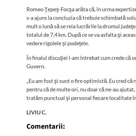
Romeo Ţepeş-Focşa arăta că, în urma expertizei
s-a ajuns la concluzia că trebuie schimbată solu
mult o lună să se reia lucrările la drumul judeţ
totalul de 7,4 km. După ce se va asfalta şi aceas
vedere rigolele şi podeţele.
În finalul discuţiei l-am întrebat cum crede că 
Guvern.
„Eu am fost şi sunt o fire optimistă. Eu cred că
pentru că de multe ori, nu doar că ne-au ajutat,
tratăm punctual şi personal fiecare localitate 
LIVIU C.
Comentarii: