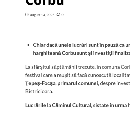
Corbu
august 13, 2025
0
Chiar dacă unele lucrări sunt în pauză ca
harghiteană Corbu sunt şi investiţii finaliz
La sfârşitul săptămânii trecute, în comuna Corb
festival care a reuşit să facă cunoscută localit
Ţepeş-Focşa, primarul comunei
, despre invest
Bistricioara.
Lucrările la Căminul Cultural, sistate în urma