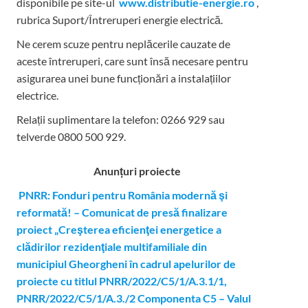
disponibile pe site-ul
www.distributie-energie.ro
,
rubrica Suport/Întreruperi energie electrică.
Ne cerem scuze pentru neplăcerile cauzate de
aceste întreruperi, care sunt însă necesare pentru
asigurarea unei bune funcționări a instalațiilor
electrice.
Relații suplimentare la tel
efon: 0266 929 sau
telverde 0800 500 929.
Anunțuri proiecte
PNRR: Fonduri pentru România modernă şi
reformată! – Comunicat de presă finalizare
proiect „Creşterea eficienţei energetice a
clădirilor rezidenţiale multifamiliale din
municipiul Gheorgheni în cadrul apelurilor de
proiecte cu titlul PNRR/2022/C5/1/A.3.1/1,
PNRR/2022/C5/1/A.3./2 Componenta C5 – Valul