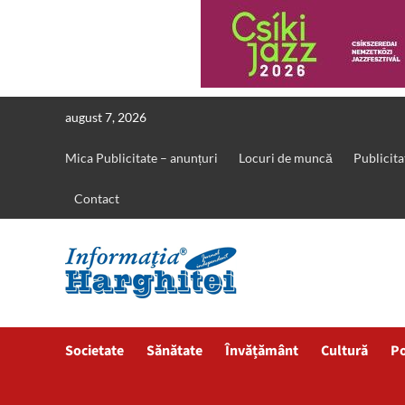
Skip
august 7, 2026
to
content
Mica Publicitate – anunțuri
Locuri de muncă
Publicita
Contact
Societate
Sănătate
Învățământ
Cultură
Po