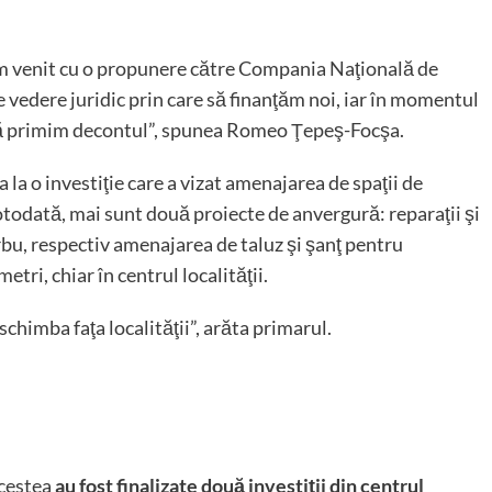
 venit cu o propunere către Compania Naţională de
de vedere juridic prin care să finanţăm noi, iar în momentul
să primim decontul”, spunea Romeo Ţepeş-Focşa.
 la o investiţie care a vizat amenajarea de spaţii de
Totodată, mai sunt două proiecte de anvergură: reparaţii şi
u, respectiv amenajarea de taluz şi şanţ pentru
tri, chiar în centrul localităţii.
chimba faţa localităţii”, arăta primarul.
acestea
au fost finalizate două investiţii din centrul