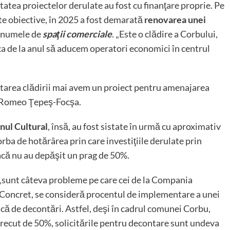
atea proiectelor derulate au fost cu finanţare proprie. Pe
rite obiective, în 2025 a fost demarată
renovarea unei
t numele de
spaţii comerciale
. „Este o clădire a Corbului,
a de la anul să aducem operatori economici în centrul
litarea clădirii mai avem un proiect pentru amenajarea
ăta Romeo Ţepeş-Focşa.
inul Cultural
, însă, au fost sistate în urmă cu aproximativ
rba de hotărârea prin care investiţiile derulate prin
acă nu au depăşit un prag de 50%.
i „sunt câteva probleme pe care cei de la Compania
”. Concret, se consideră procentul de implementare a unei
adică de decontări. Astfel, deşi în cadrul comunei Corbu,
trecut de 50%, solicitările pentru decontare sunt undeva