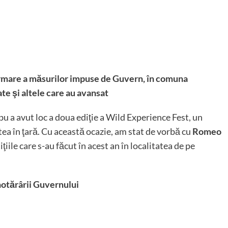
 urmare a măsurilor impuse de Guvern, în comuna
ate şi altele care au avansat
u a avut loc a doua ediţie a Wild Experience Fest, un
atea în ţară. Cu această ocazie, am stat de vorbă cu
Romeo
iţiile care s-au făcut în acest an în localitatea de pe
 hotărârii Guvernului