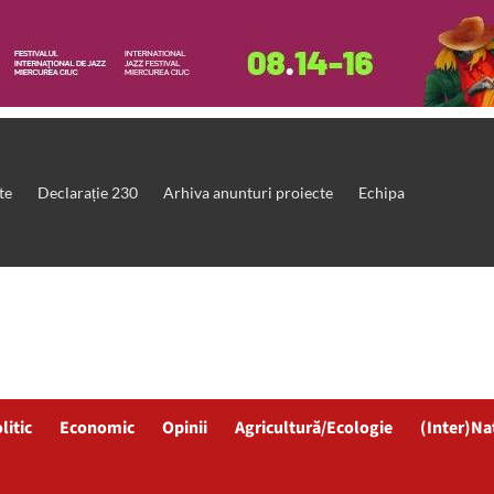
te
Declarație 230
Arhiva anunturi proiecte
Echipa
litic
Economic
Opinii
Agricultură/Ecologie
(Inter)Na