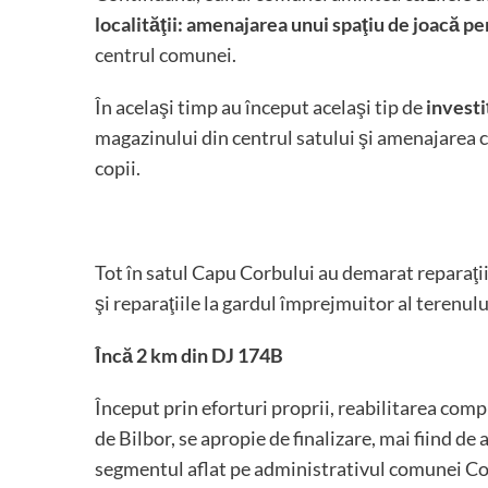
localităţii: amenajarea unui spaţiu de joacă pe
centrul comunei.
În acelaşi timp au început acelaşi tip de
investi
magazinului din centrul satului şi amenajarea c
copii.
Tot în satul Capu Corbului au demarat reparaţiile
şi reparaţiile la gardul împrejmuitor al terenului
Încă 2 km din DJ 174B
Început prin eforturi proprii, reabilitarea co
de Bilbor, se apropie de finalizare, mai fiind d
segmentul aflat pe administrativul comunei Co