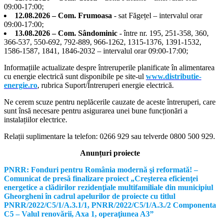
09:00-17:00;
12.08.2026 – Com. Frumoasa
- sat Făgețel – intervalul orar
09:00-17:00;
13.08.2026 – Com. Sândominic
- între nr. 195, 251-358, 360,
366-537, 550-692, 792-889, 966-1262, 1315-1376, 1391-1532,
1586-1587, 1841, 1846-2032 – intervalul orar 09:00-17:00;
Informațiile actualizate despre întreruperile planificate în alimentarea
cu energie electrică sunt disponibile pe site-ul
www.distributie-
energie.ro
, rubrica Suport/Întreruperi energie electrică.
Ne cerem scuze pentru neplăcerile cauzate de aceste întreruperi, care
sunt însă necesare pentru asigurarea unei bune funcționări a
instalațiilor electrice.
Relații suplimentare la tel
efon: 0266 929 sau telverde 0800 500 929.
Anunțuri proiecte
PNRR: Fonduri pentru România modernă şi reformată! –
Comunicat de presă finalizare proiect „Creşterea eficienţei
energetice a clădirilor rezidenţiale multifamiliale din municipiul
Gheorgheni în cadrul apelurilor de proiecte cu titlul
PNRR/2022/C5/1/A.3.1/1, PNRR/2022/C5/1/A.3./2 Componenta
C5 – Valul renovării, Axa 1, operaţiunea A3”