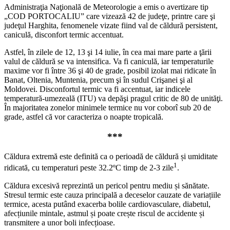
Administraţia Naţională de Meteorologie a emis o avertizare tip
„COD PORTOCALIU” care vizează 42 de judeţe, printre care şi
judeţul Harghita, fenomenele vizate fiind val de căldură persistent,
caniculă, disconfort termic accentuat.
Astfel, în zilele de 12, 13 şi 14 iulie, în cea mai mare parte a ţării
valul de căldură se va intensifica. Va fi caniculă, iar temperaturile
maxime vor fi între 36 şi 40 de grade, posibil izolat mai ridicate în
Banat, Oltenia, Muntenia, precum şi în sudul Crişanei şi al
Moldovei. Disconfortul termic va fi accentuat, iar indicele
temperatură-umezeală (ITU) va depăşi pragul critic de 80 de unităţi.
În majoritatea zonelor minimele termice nu vor coborî sub 20 de
grade, astfel că vor caracteriza o noapte tropicală.
***
Căldura extremă este definită ca o perioadă de căldură și umiditate
1
ridicată, cu temperaturi peste 32.2ºC timp de 2-3 zile
.
Căldura excesivă reprezintă un pericol pentru mediu și sănătate.
Stresul termic este cauza principală a deceselor cauzate de variațiile
termice, acesta putând exacerba bolile cardiovasculare, diabetul,
afecțiunile mintale, astmul și poate crește riscul de accidente și
transmitere a unor boli infecțioase.