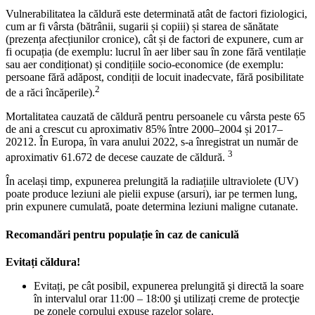
Vulnerabilitatea la căldură este determinată atât de factori fiziologici,
cum ar fi vârsta (bătrânii, sugarii și copiii) și starea de sănătate
(prezența afecțiunilor cronice), cât și de factori de expunere, cum ar
fi ocupația (de exemplu: lucrul în aer liber sau în zone fără ventilație
sau aer condiționat) și condițiile socio-economice (de exemplu:
persoane fără adăpost, condiții de locuit inadecvate, fără posibilitate
2
de a răci încăperile).
Mortalitatea cauzată de căldură pentru persoanele cu vârsta peste 65
de ani a crescut cu aproximativ 85% între 2000–2004 și 2017–
20212. În Europa, în vara anului 2022, s-a înregistrat un număr de
3
aproximativ 61.672 de decese cauzate de căldură.
În același timp, expunerea prelungită la radiațiile ultraviolete (UV)
poate produce leziuni ale pielii expuse (arsuri), iar pe termen lung,
prin expunere cumulată, poate determina leziuni maligne cutanate.
Recomandări pentru populație în caz de caniculă
Evitați căldura!
Evitați, pe cât posibil, expunerea prelungită şi directă la soare
în intervalul orar 11:00 – 18:00 şi utilizați creme de protecţie
pe zonele corpului expuse razelor solare.