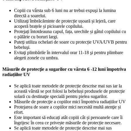
Copiii cu vârsta sub 6 luni nu ar trebui expuşi la lumina
directă a soarelui.
Utilizaţi îmbrăcăminte de protecție ușoară și lejeră, care
acoperă brațele și picioarele copilului.
Protejați întotdeauna capul, fața, urechile și gâtul copilului cu
o pălărie cu boruri largi.
Puteţi utiliza ochelari de soare cu protecție UVA/UVB pentru
bebeluşi.
Evitaţi plimbările în intervalul orar 11-18 şi pentru plimbare
alegeti zonele cu umbra.
Măsurile de protecţie a sugarilor cu vârsta 6 -12 luni împotriva
radiațiilor UV
Se aplică toate metodele de protecție descrise mai sus iar la
această vârstă se pot folosi la bebeluși produsele de protecție
solară cu destinaţie specială pentru pielea sugarilor.
Măsurile de protecţie a copiilor mici împotriva radiațiilor UV
Protejarea de soare a copiilor mici necesită multă atenţie și
efort.
Este important să educați atât copiii cât și persoanele care îi
îngrijesc în ceea ce privește măsurile de protecție necesare.
Se aplică toate metodele de protecție descrise mai sus