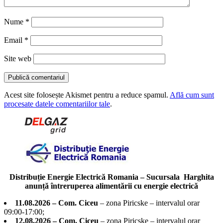
Nume
*
Email
*
Site web
Acest site folosește Akismet pentru a reduce spamul.
Află cum sunt
procesate datele comentariilor tale
.
Distribuție Energie Electrică Romania – Sucursala Harghita
anunță întreruperea alimentării cu energie electrică
11.08.2026 – Com. Ciceu
– zona Piricske – intervalul orar
09:00-17:00;
12.08.2026 – Com. Ciceu
– zona Piricske – intervalul orar