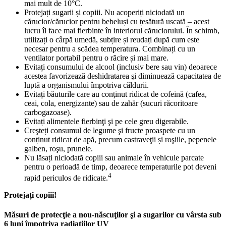
mai mult de 10°C.
Protejați sugarii și copiii. Nu acoperiți niciodată un
cărucior/cărucior pentru bebeluși cu țesătură uscată – acest
lucru îl face mai fierbinte în interiorul căruciorului. În schimb,
utilizați o cârpă umedă, subțire și reudați după cum este
necesar pentru a scădea temperatura. Combinați cu un
ventilator portabil pentru o răcire și mai mare.
Evitați consumului de alcool (inclusiv bere sau vin) deoarece
acestea favorizează deshidratarea şi diminuează capacitatea de
luptă a organismului împotriva căldurii.
Evitați băuturile care au conţinut ridicat de cofeină (cafea,
ceai, cola, energizante) sau de zahăr (sucuri răcoritoare
carbogazoase).
Evitați alimentele fierbinţi şi pe cele greu digerabile.
Creşteți consumul de legume şi fructe proaspete cu un
conținut ridicat de apă, precum castraveţii și roşiile, pepenele
galben, roşu, prunele.
Nu lăsați niciodată copiii sau animale în vehicule parcate
pentru o perioadă de timp, deoarece temperaturile pot deveni
4
rapid periculos de ridicate.
Protejați copiii!
Măsuri de protecţie a nou-născuţilor şi a sugarilor cu vârsta sub
6 luni împotriva radiațiilor UV