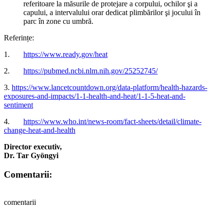
referitoare la măsurile de protejare a corpului, ochilor şi a
capului, a intervalului orar dedicat plimbărilor şi jocului în
parc în zone cu umbră.
Referințe:
1.
https://www.ready.gov/heat
2.
https://pubmed.ncbi.nlm.nih.gov/25252745/
3.
https://www.lancetcountdown.org/data-platform/health-hazards-
exposures-and-impacts/1-1-health-and-heat/1-1-5-heat-and-
sentiment
4.
https://www.who.int/news-room/fact-sheets/detail/climate-
change-heat-and-health
Director executiv,
Dr. Tar Gyöngyi
Comentarii:
comentarii