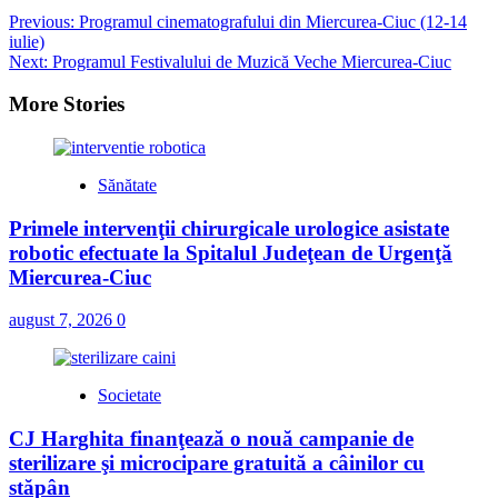
Post
Previous:
Programul cinematografului din Miercurea-Ciuc (12-14
iulie)
navigation
Next:
Programul Festivalului de Muzică Veche Miercurea-Ciuc
More Stories
Sănătate
Primele intervenţii chirurgicale urologice asistate
robotic efectuate la Spitalul Judeţean de Urgenţă
Miercurea-Ciuc
august 7, 2026
0
Societate
CJ Harghita finanţează o nouă campanie de
sterilizare şi microcipare gratuită a câinilor cu
stăpân