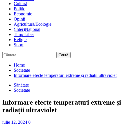
Cultură
Politic
Economic
Opinii
Agricultură/Ecologie
(Inter)Național
Timp Liber
Religie
Sport
Caută
după:
Home
Societate
Informare efecte temperaturi extreme și radiații ultraviolet
Sănătate
Societate
Informare efecte temperaturi extreme și
radiații ultraviolet
iulie 12, 2024
0