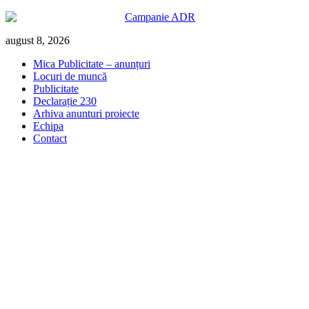
Skip
august 8, 2026
to
Mica Publicitate – anunțuri
content
Locuri de muncă
Publicitate
Declarație 230
Arhiva anunturi proiecte
Echipa
Contact