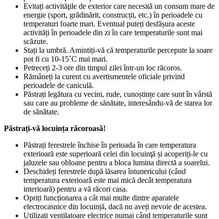
Evitați activităţile de exterior care necesită un consum mare de
energie (sport, grădinărit, construcții, etc.) în perioadele cu
temperaturi foarte mari. Eventual puteți desfășura aceste
activități în perioadele din zi în care temperaturile sunt mai
scăzute.
Stați la umbră. Amintiți-vă că temperaturile percepute la soare
pot fi cu 10-15˚C mai mari.
Petreceți 2-3 ore din timpul zilei într-un loc răcoros.
Rămâneți la curent cu avertismentele oficiale privind
perioadele de caniculă.
Păstrați legătura cu vecini, rude, cunoștințe care sunt în vârstă
sau care au probleme de sănătate, interesându-vă de starea lor
de sănătate.
Păstrați-vă locuința răcoroasă!
Păstrați ferestrele închise în perioada în care temperatura
exterioară este superioară celei din locuinţă și acoperiți-le cu
jaluzele sau obloane pentru a bloca lumina directă a soarelui.
Deschideți ferestrele după lăsarea întunericului (când
temperatura exterioară este mai mică decât temperatura
interioară) pentru a vă răcori casa.
Opriți funcționarea a cât mai multe dintre aparatele
electrocasnice din locuință, dacă nu aveți nevoie de acestea.
Utilizați ventilatoare electrice numai când temperaturile sunt