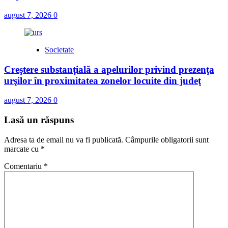
august 7, 2026
0
Societate
Creştere substanţială a apelurilor privind prezenţa
urşilor în proximitatea zonelor locuite din judeţ
august 7, 2026
0
Lasă un răspuns
Adresa ta de email nu va fi publicată.
Câmpurile obligatorii sunt
marcate cu
*
Comentariu
*