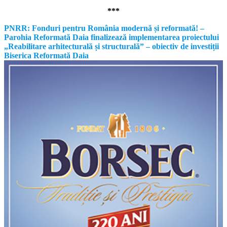
***
PNRR: Fonduri pentru România modernă și reformată! –
Parohia Reformată Daia finalizează implementarea proiectului
„Reabilitare arhitecturală și structurală” – obiectiv de investiții
Biserica Reformată Daia