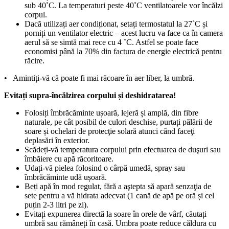
sub 40˚C. La temperaturi peste 40˚C ventilatoarele vor încălzi
corpul.
Dacă utilizați aer condiționat, setați termostatul la 27˚C și
porniți un ventilator electric – acest lucru va face ca în camera
aerul să se simtă mai rece cu 4 ˚C. Astfel se poate face
economisi până la 70% din factura de energie electrică pentru
răcire.
• Amintiți-vă că poate fi mai răcoare în aer liber, la umbră.
Evitați supra-încălzirea corpului și deshidratarea!
Folosiți îmbrăcăminte ușoară, lejeră și amplă, din fibre
naturale, pe cât posibil de culori deschise, purtați pălării de
soare și ochelari de protecţie solară atunci când faceţi
deplasări în exterior.
Scădeți-vă temperatura corpului prin efectuarea de duşuri sau
îmbăiere cu apă răcoritoare.
Udați-vă pielea folosind o cârpă umedă, spray sau
îmbrăcăminte udă ușoară.
Beți apă în mod regulat, fără a aştepta să apară senzaţia de
sete pentru a vă hidrata adecvat (1 cană de apă pe oră și cel
puțin 2-3 litri pe zi).
Evitați expunerea directă la soare în orele de vârf, căutați
umbră sau rămâneți în casă. Umbra poate reduce căldura cu