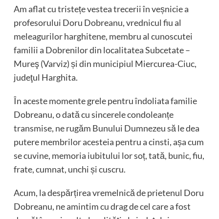
Am aflat cu tristețe vestea trecerii în veșnicie a
profesorului Doru Dobreanu, vrednicul fiu al
meleagurilor harghitene, membru al cunoscutei
familii a Dobrenilor din localitatea Subcetate –
Mureş (Varviz) și din municipiul Miercurea-Ciuc,
judeţul Harghita.
În aceste momente grele pentru îndoliata familie
Dobreanu, o dată cu sincerele condoleanțe
transmise, ne rugăm Bunului Dumnezeu să le dea
putere membrilor acesteia pentru a cinsti, așa cum
se cuvine, memoria iubitului lor soț, tată, bunic, fiu,
frate, cumnat, unchi și cuscru.
Acum, la despărțirea vremelnică de prietenul Doru
Dobreanu, ne amintim cu drag de cel care a fost