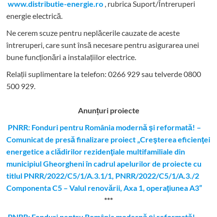
www.distributie-energie.ro
, rubrica Suport/Întreruperi
energie electrică.
Ne cerem scuze pentru neplăcerile cauzate de aceste
întreruperi, care sunt însă necesare pentru asigurarea unei
bune funcționări a instalațiilor electrice.
Relații suplimentare la tel
efon: 0266 929 sau telverde 0800
500 929.
Anunțuri proiecte
PNRR: Fonduri pentru România modernă şi reformată! –
Comunicat de presă finalizare proiect „Creşterea eficienţei
energetice a clădirilor rezidenţiale multifamiliale din
municipiul Gheorgheni în cadrul apelurilor de proiecte cu
titlul PNRR/2022/C5/1/A.3.1/1, PNRR/2022/C5/1/A.3./2
Componenta C5 – Valul renovării, Axa 1, operaţiunea A3”
***
PNRR: Fonduri pentru România modernă și reformată! –