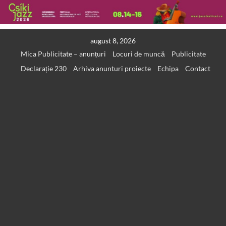
Skip
august 8, 2026
to
Mica Publicitate – anunțuri
Locuri de muncă
Publicitate
content
Declarație 230
Arhiva anunturi proiecte
Echipa
Contact