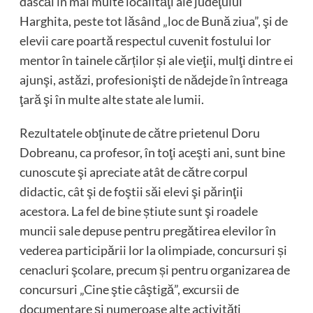
dascăl în mai multe localităţi ale judeţului
Harghita, peste tot lăsând „loc de Bună ziua”, şi de
elevii care poartă respectul cuvenit fostului lor
mentor în tainele cărților și ale vieţii, mulţi dintre ei
ajunşi, astăzi, profesionişti de nădejde în întreaga
ţară şi în multe alte state ale lumii.
Rezultatele obţinute de către prietenul Doru
Dobreanu, ca profesor, în toţi aceşti ani, sunt bine
cunoscute şi apreciate atât de către corpul
didactic, cât şi de foştii săi elevi şi părinţii
acestora. La fel de bine știute sunt şi roadele
muncii sale depuse pentru pregătirea elevilor în
vederea participării lor la olimpiade, concursuri și
cenacluri şcolare, precum și pentru organizarea de
concursuri „Cine ştie câştigă”, excursii de
documentare şi numeroase alte activităţi