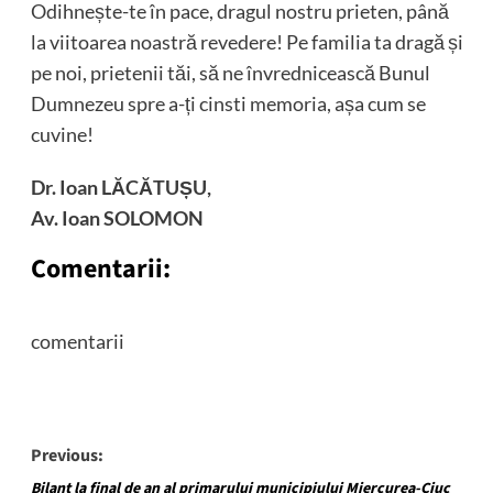
Odihnește-te în pace, dragul nostru prieten, până
la viitoarea noastră revedere! Pe familia ta dragă și
pe noi, prietenii tăi, să ne învrednicească Bunul
Dumnezeu spre a-ți cinsti memoria, așa cum se
cuvine!
Dr. Ioan LĂCĂTUȘU,
Av. Ioan SOLOMON
Comentarii:
comentarii
Post
Previous:
Bilanţ la final de an al primarului municipiului Miercurea-Ciuc