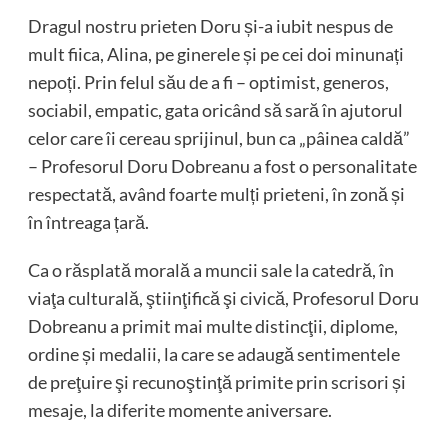
Dragul nostru prieten Doru și-a iubit nespus de
mult fiica, Alina, pe ginerele și pe cei doi minunați
nepoți. Prin felul său de a fi – optimist, generos,
sociabil, empatic, gata oricând să sară în ajutorul
celor care îi cereau sprijinul, bun ca „pâinea caldă”
– Profesorul Doru Dobreanu a fost o personalitate
respectată, având foarte mulți prieteni, în zonă și
în întreaga țară.
Ca o răsplată morală a muncii sale la catedră, în
viaţa culturală, ştiinţifică şi civică, Profesorul Doru
Dobreanu a primit mai multe distincţii, diplome,
ordine și medalii, la care se adaugă sentimentele
de preţuire şi recunoştinţă primite prin scrisori și
mesaje, la diferite momente aniversare.