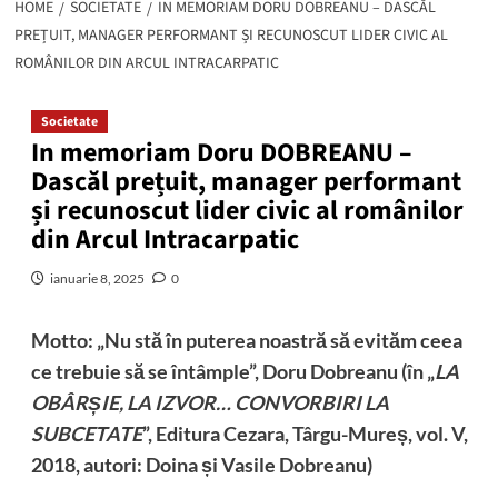
HOME
SOCIETATE
IN MEMORIAM DORU DOBREANU – DASCĂL
PREȚUIT, MANAGER PERFORMANT ȘI RECUNOSCUT LIDER CIVIC AL
ROMÂNILOR DIN ARCUL INTRACARPATIC
Societate
In memoriam Doru DOBREANU –
Dascăl prețuit, manager performant
și recunoscut lider civic al românilor
din Arcul Intracarpatic
ianuarie 8, 2025
0
Motto: „Nu stă în puterea noastră să evităm ceea
ce trebuie să se întâmple”, Doru Dobreanu (în „
LA
OBÂRȘIE, LA IZVOR… CONVORBIRI LA
SUBCETATE
”, Editura Cezara, Târgu-Mureș, vol. V,
2018, autori: Doina și Vasile Dobreanu)