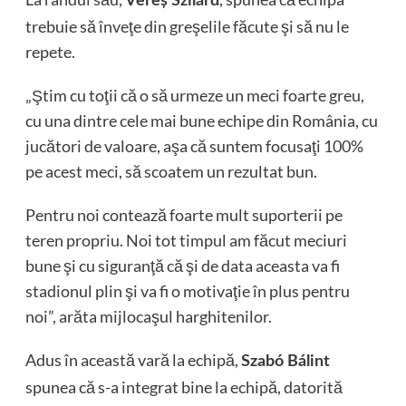
Vereş Szilárd
trebuie să înveţe din greşelile făcute şi să nu le
repete.
„Ştim cu toţii că o să urmeze un meci foarte greu,
cu una dintre cele mai bune echipe din România, cu
jucători de valoare, aşa că suntem focusaţi 100%
pe acest meci, să scoatem un rezultat bun.
Pentru noi contează foarte mult suporterii pe
teren propriu. Noi tot timpul am făcut meciuri
bune şi cu siguranţă că şi de data aceasta va fi
stadionul plin şi va fi o motivaţie în plus pentru
noi”, arăta mijlocaşul harghitenilor.
Adus în această vară la echipă,
Szabó Bálint
spunea că s-a integrat bine la echipă, datorită