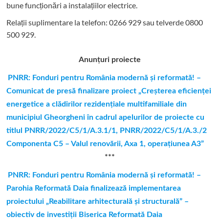
bune funcționări a instalațiilor electrice.
Relații suplimentare la tel
efon: 0266 929 sau telverde 0800
500 929.
Anunțuri proiecte
PNRR: Fonduri pentru România modernă şi reformată! –
Comunicat de presă finalizare proiect „Creşterea eficienţei
energetice a clădirilor rezidenţiale multifamiliale din
municipiul Gheorgheni în cadrul apelurilor de proiecte cu
titlul PNRR/2022/C5/1/A.3.1/1, PNRR/2022/C5/1/A.3./2
Componenta C5 – Valul renovării, Axa 1, operaţiunea A3”
***
PNRR: Fonduri pentru România modernă și reformată! –
Parohia Reformată Daia finalizează implementarea
proiectului „Reabilitare arhitecturală și structurală” –
obiectiv de investiții Biserica Reformată Daia