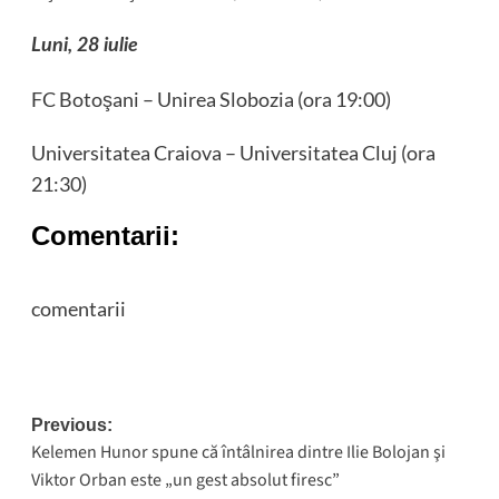
Luni, 28 iulie
FC Botoşani – Unirea Slobozia (ora 19:00)
Universitatea Craiova – Universitatea Cluj (ora
21:30)
Comentarii:
comentarii
Post
Previous:
Kelemen Hunor spune că întâlnirea dintre Ilie Bolojan şi
navigation
Viktor Orban este „un gest absolut firesc”