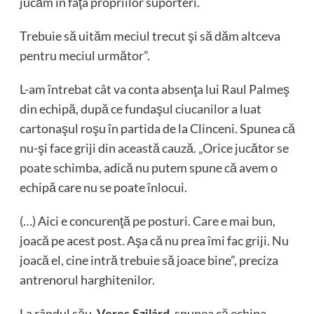
jucăm în faţa propriilor suporteri.
Trebuie să uităm meciul trecut şi să dăm altceva
pentru meciul următor”.
L-am întrebat cât va conta absenţa lui Raul Palmeş
din echipă, după ce fundaşul ciucanilor a luat
cartonaşul roşu în partida de la Clinceni. Spunea că
nu-şi face griji din această cauză. „Orice jucător se
poate schimba, adică nu putem spune că avem o
echipă care nu se poate înlocui.
(…) Aici e concurenţă pe posturi. Care e mai bun,
joacă pe acest post. Aşa că nu prea îmi fac griji. Nu
joacă el, cine intră trebuie să joace bine”, preciza
antrenorul harghitenilor.
La rândul său,
, spunea că echipa