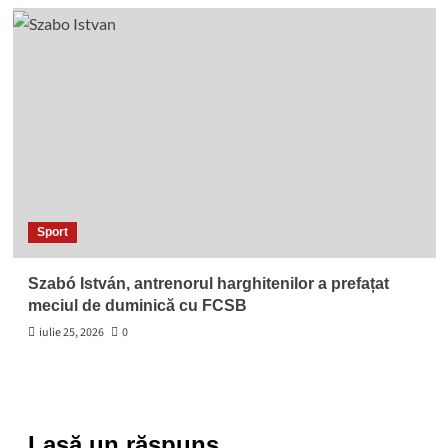
Sport
Szabó István, antrenorul harghitenilor a prefațat
meciul de duminică cu FCSB
iulie 25, 2026
0
Lasă un răspuns