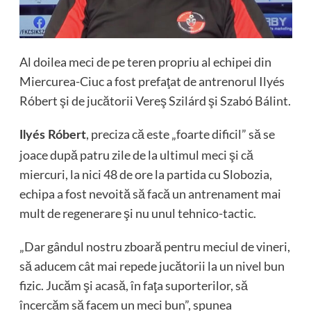
Al doilea meci de pe teren propriu al echipei din
Miercurea-Ciuc a fost prefaţat de antrenorul Ilyés
Róbert şi de jucătorii Vereş Szilárd şi Szabó Bálint.
, preciza că este „foarte dificil” să se
Ilyés Róbert
joace după patru zile de la ultimul meci şi că
miercuri, la nici 48 de ore la partida cu Slobozia,
echipa a fost nevoită să facă un antrenament mai
mult de regenerare şi nu unul tehnico-tactic.
„Dar gândul nostru zboară pentru meciul de vineri,
să aducem cât mai repede jucătorii la un nivel bun
fizic. Jucăm şi acasă, în faţa suporterilor, să
încercăm să facem un meci bun”, spunea