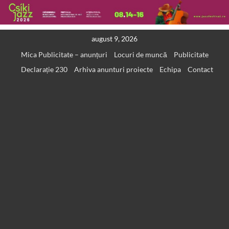
Skip
august 9, 2026
to
Mica Publicitate – anunțuri
Locuri de muncă
Publicitate
content
Declarație 230
Arhiva anunturi proiecte
Echipa
Contact