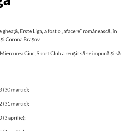
ga
 gheață, Erste Liga, a fost o „afacere” românească, în
 și Corona Brașov.
 la Miercurea Ciuc, Sport Club a reușit să se impună și să
 (30 martie);
 (31 martie);
(3 aprilie);