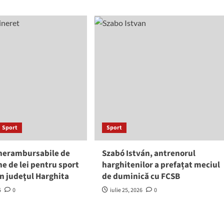
Sport
Sport
 nerambursabile de
Szabó István, antrenorul
ne de lei pentru sport
harghitenilor a prefațat meciul
 în judeţul Harghita
de duminică cu FCSB
6
0
iulie 25, 2026
0