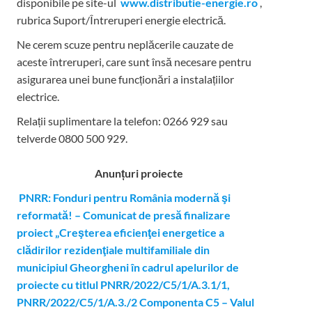
disponibile pe site-ul
www.distributie-energie.ro
,
rubrica Suport/Întreruperi energie electrică.
Ne cerem scuze pentru neplăcerile cauzate de
aceste întreruperi, care sunt însă necesare pentru
asigurarea unei bune funcționări a instalațiilor
electrice.
Relații suplimentare la tel
efon: 0266 929 sau
telverde 0800 500 929.
Anunțuri proiecte
PNRR: Fonduri pentru România modernă şi
reformată! – Comunicat de presă finalizare
proiect „Creşterea eficienţei energetice a
clădirilor rezidenţiale multifamiliale din
municipiul Gheorgheni în cadrul apelurilor de
proiecte cu titlul PNRR/2022/C5/1/A.3.1/1,
PNRR/2022/C5/1/A.3./2 Componenta C5 – Valul