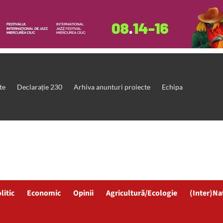
te
Declarație 230
Arhiva anunturi proiecte
Echipa
litic
Economic
Opinii
Agricultură/Ecologie
(Inter)Na