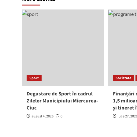
Sport
Societate
Degustare de Sport în cadrul
Finanţări
Zilelor Municipiului Miercurea-
1,5 milioa
Ciuc
şi tineret
august 4, 2026
0
iulie 27, 202