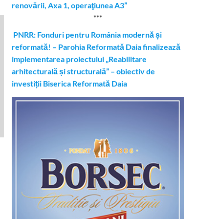
renovării, Axa 1, operaţiunea A3”
***
PNRR: Fonduri pentru România modernă și
reformată! – Parohia Reformată Daia finalizează
implementarea proiectului „Reabilitare
arhitecturală și structurală” – obiectiv de
investiții Biserica Reformată Daia