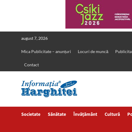
Skip
august 7, 2026
to
content
Mica Publicitate – anunțuri
Locuri de muncă
Publicita
Contact
Societate
Sănătate
Învățământ
Cultură
Po