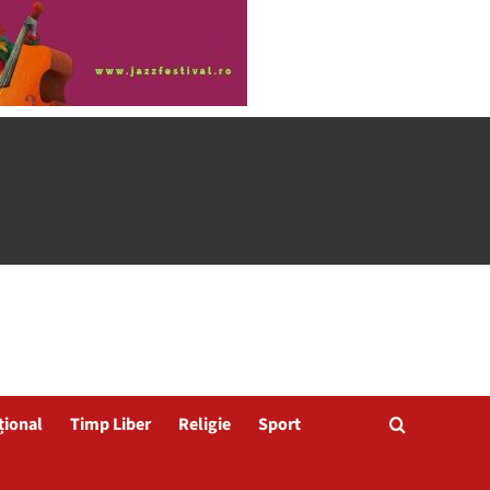
țional
Timp Liber
Religie
Sport