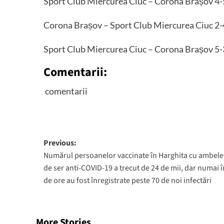
Sport Club Miercurea Ciuc – Corona Brașov 4-5 
Corona Brașov – Sport Club Miercurea Ciuc 2-4 
Sport Club Miercurea Ciuc – Corona Brașov 5-3 
Comentarii:
comentarii
Post
Previous:
Numărul persoanelor vaccinate în Harghita cu ambele
navigation
de ser anti-COVID-19 a trecut de 24 de mii, dar numai î
de ore au fost înregistrate peste 70 de noi infectări
More Stories