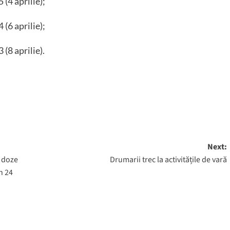
(4 aprilie);
(6 aprilie);
(8 aprilie).
Next:
 doze
Drumarii trec la activitățile de vară
n 24