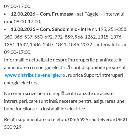
09:00-17:00;
12.08.2026 – Com. Frumoasa
- sat Făgețel – intervalul
orar 09:00-17:00;
13.08.2026 – Com. Sândominic
- între nr. 195, 251-358,
360, 366-537, 550-692, 792-889, 966-1262, 1315-1376,
1391-1532, 1586-1587, 1841, 1846-2032 – intervalul orar
09:00-17:00;
Informațiile actualizate despre întreruperile planificate în
alimentarea cu energie electrică sunt disponibile pe site-ul
www.distributie-energie.ro
, rubrica Suport/Întreruperi
energie electrică.
Ne cerem scuze pentru neplăcerile cauzate de aceste
întreruperi, care sunt însă necesare pentru asigurarea unei
bune funcționări a instalațiilor electrice.
Relații suplimentare la tel
efon: 0266 929 sau telverde 0800
500 929.