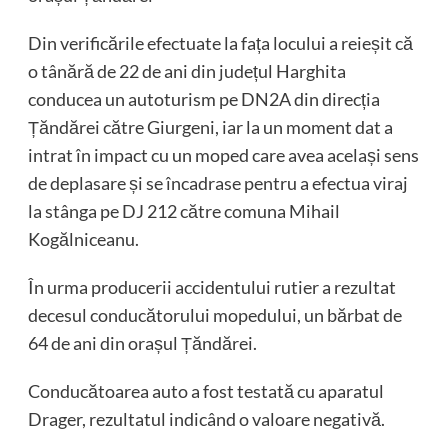
Din verificările efectuate la fața locului a reieșit că
o tânără de 22 de ani din județul Harghita
conducea un autoturism pe DN2A din direcția
Țăndărei către Giurgeni, iar la un moment dat a
intrat în impact cu un moped care avea același sens
de deplasare și se încadrase pentru a efectua viraj
la stânga pe DJ 212 către comuna Mihail
Kogălniceanu.
În urma producerii accidentului rutier a rezultat
decesul conducătorului mopedului, un bărbat de
64 de ani din orașul Țăndărei.
Conducătoarea auto a fost testată cu aparatul
Drager, rezultatul indicând o valoare negativă.