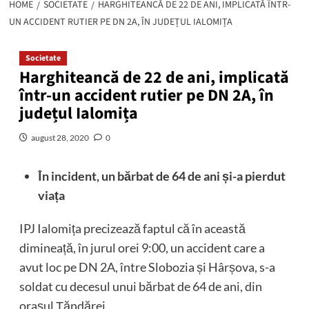
HOME
SOCIETATE
HARGHITEANCĂ DE 22 DE ANI, IMPLICATĂ ÎNTR-
UN ACCIDENT RUTIER PE DN 2A, ÎN JUDEȚUL IALOMIȚA
Societate
Harghiteancă de 22 de ani, implicată
într-un accident rutier pe DN 2A, în
județul Ialomița
august 28, 2020
0
În incident, un bărbat de 64 de ani și-a pierdut
viața
IPJ Ialomița precizează faptul că în această
dimineață, în jurul orei 9:00, un accident care a
avut loc pe DN 2A, între Slobozia și Hârșova, s-a
soldat cu decesul unui bărbat de 64 de ani, din
orașul Țăndărei