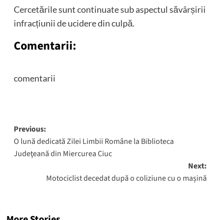
Cercetările sunt continuate sub aspectul săvârșirii
infracțiunii de ucidere din culpă.
Comentarii:
comentarii
Post
Previous:
O lună dedicată Zilei Limbii Române la Biblioteca
navigation
Judeţeană din Miercurea Ciuc
Next:
Motociclist decedat după o coliziune cu o mașină
More Stories