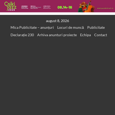
Skip
august 8, 2026
to
Mica Publicitate – anunțuri
Locuri de muncă
Publicitate
content
Declarație 230
Arhiva anunturi proiecte
Echipa
Contact