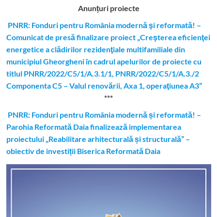
Anunțuri proiecte
PNRR: Fonduri pentru România modernă şi reformată! –
Comunicat de presă finalizare proiect „Creşterea eficienţei
energetice a clădirilor rezidenţiale multifamiliale din
municipiul Gheorgheni în cadrul apelurilor de proiecte cu
titlul PNRR/2022/C5/1/A.3.1/1, PNRR/2022/C5/1/A.3./2
Componenta C5 – Valul renovării, Axa 1, operaţiunea A3”
***
PNRR: Fonduri pentru România modernă și reformată! –
Parohia Reformată Daia finalizează implementarea
proiectului „Reabilitare arhitecturală și structurală” –
obiectiv de investiții Biserica Reformată Daia