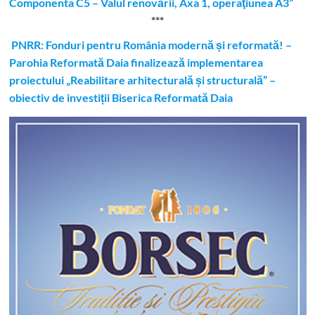
Componenta C5 – Valul renovării, Axa 1, operaţiunea A3”
***
PNRR: Fonduri pentru România modernă și reformată! –
Parohia Reformată Daia finalizează implementarea
proiectului „Reabilitare arhitecturală și structurală” –
obiectiv de investiții Biserica Reformată Daia