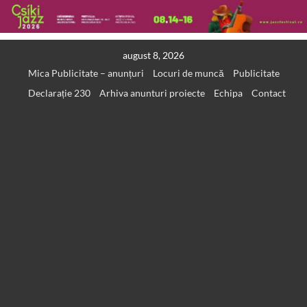
Skip
august 8, 2026
to
Mica Publicitate – anunțuri
Locuri de muncă
Publicitate
content
Declarație 230
Arhiva anunturi proiecte
Echipa
Contact