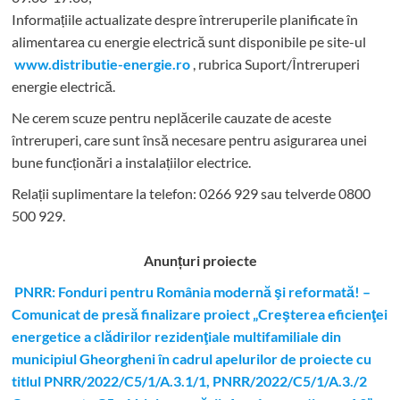
Informațiile actualizate despre întreruperile planificate în
alimentarea cu energie electrică sunt disponibile pe site-ul
www.distributie-energie.ro
, rubrica Suport/Întreruperi
energie electrică.
Ne cerem scuze pentru neplăcerile cauzate de aceste
întreruperi, care sunt însă necesare pentru asigurarea unei
bune funcționări a instalațiilor electrice.
Relații suplimentare la tel
efon: 0266 929 sau telverde 0800
500 929.
Anunțuri proiecte
PNRR: Fonduri pentru România modernă şi reformată! –
Comunicat de presă finalizare proiect „Creşterea eficienţei
energetice a clădirilor rezidenţiale multifamiliale din
municipiul Gheorgheni în cadrul apelurilor de proiecte cu
titlul PNRR/2022/C5/1/A.3.1/1, PNRR/2022/C5/1/A.3./2