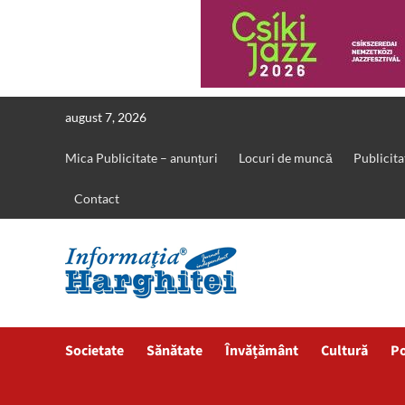
Skip
august 7, 2026
to
content
Mica Publicitate – anunțuri
Locuri de muncă
Publicita
Contact
Societate
Sănătate
Învățământ
Cultură
Po