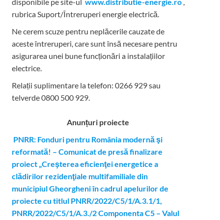
disponibile pe site-ul
www.distributie-energie.ro
,
rubrica Suport/Întreruperi energie electrică.
Ne cerem scuze pentru neplăcerile cauzate de
aceste întreruperi, care sunt însă necesare pentru
asigurarea unei bune funcționări a instalațiilor
electrice.
Relații suplimentare la tel
efon: 0266 929 sau
telverde 0800 500 929.
Anunțuri proiecte
PNRR: Fonduri pentru România modernă şi
reformată! – Comunicat de presă finalizare
proiect „Creşterea eficienţei energetice a
clădirilor rezidenţiale multifamiliale din
municipiul Gheorgheni în cadrul apelurilor de
proiecte cu titlul PNRR/2022/C5/1/A.3.1/1,
PNRR/2022/C5/1/A.3./2 Componenta C5 – Valul