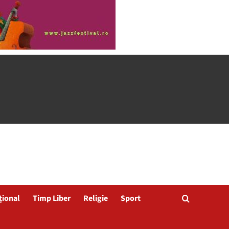
țional
Timp Liber
Religie
Sport