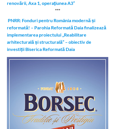
renovării, Axa 1, operaţiunea A3”
***
PNRR: Fonduri pentru România modernă și
reformată! – Parohia Reformată Daia finalizează
implementarea proiectului „Reabilitare
arhitecturală și structurală” – obiectiv de
investiții Biserica Reformată Daia