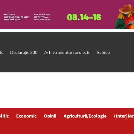
te
Declarație 230
Arhiva anunturi proiecte
Echipa
litic
Economic
Opinii
Agricultură/Ecologie
(Inter)Na