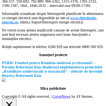
366-537, 550-692, 792-889, 966-1262, 1315-1376, 1391-1532,
1586-1587, 1841, 1846-2032 – intervalul orar 09:00-17:00;
Informațiile actualizate despre întreruperile planificate în alimentarea
cu energie electrică sunt disponibile pe site-ul
www.distributie-
energie.ro
, rubrica Suport/Întreruperi energie electrică.
Ne cerem scuze pentru neplăcerile cauzate de aceste întreruperi, care
sunt însă necesare pentru asigurarea unei bune funcționări a
instalațiilor electrice.
Relații suplimentare la tel
efon: 0266 929 sau telverde 0800 500 929.
Anunțuri proiecte
PNRR: Fonduri pentru România modernă și reformată! –
Parohia Reformată Daia finalizează implementarea proiectului
„Reabilitare arhitecturală și structurală” – obiectiv de investiții
Biserica Reformată Daia
Mica publicitate
Copyright © All rights reserved.
|
CoverNews
by AF themes.