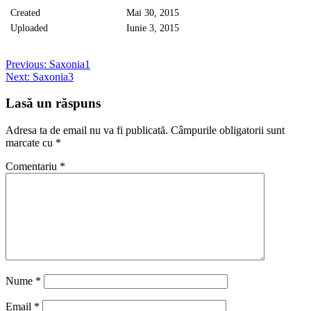
Created
Mai 30, 2015
Uploaded
Iunie 3, 2015
Post
Previous:
Saxonia1
Next:
Saxonia3
navigation
Lasă un răspuns
Adresa ta de email nu va fi publicată.
Câmpurile obligatorii sunt
marcate cu
*
Comentariu
*
Nume
*
Email
*