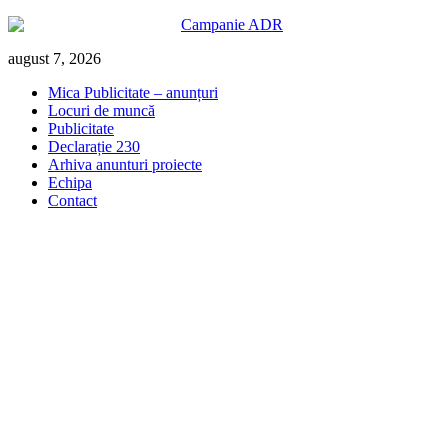
Skip
august 7, 2026
to
Mica Publicitate – anunțuri
content
Locuri de muncă
Publicitate
Declarație 230
Arhiva anunturi proiecte
Echipa
Contact