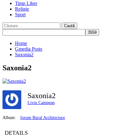
Timp Liber
Religie
Sport
Caută
după:
Home
Gmedia Posts
Saxonia2
Saxonia2
Saxonia2
Liviu Campean
Album:
forum Rural Architecture
DETAILS