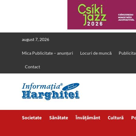
Skip
august 7, 2026
to
content
Mica Publicitate – anunțuri
Locuri de muncă
Publicita
Contact
Societate
Sănătate
Învățământ
Cultură
Po