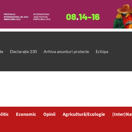
te
Declarație 230
Arhiva anunturi proiecte
Echipa
litic
Economic
Opinii
Agricultură/Ecologie
(Inter)Na