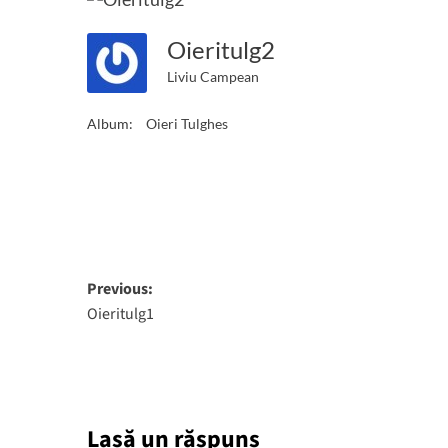
Oieritulg2
Liviu Campean
Album:
Oieri Tulghes
Post
Previous:
Oieritulg1
navigation
Lasă un răspuns