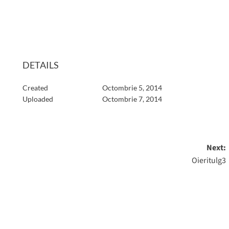
DETAILS
Created
Octombrie 5, 2014
Uploaded
Octombrie 7, 2014
Next:
Oieritulg3