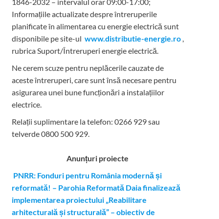
1846-2032 – intervalul orar 09:00-17:00;
Informațiile actualizate despre întreruperile
planificate în alimentarea cu energie electrică sunt
disponibile pe site-ul
www.distributie-energie.ro
,
rubrica Suport/Întreruperi energie electrică.
Ne cerem scuze pentru neplăcerile cauzate de
aceste întreruperi, care sunt însă necesare pentru
asigurarea unei bune funcționări a instalațiilor
electrice.
Relații suplimentare la tel
efon: 0266 929 sau
telverde 0800 500 929.
Anunțuri proiecte
PNRR: Fonduri pentru România modernă și
reformată! – Parohia Reformată Daia finalizează
implementarea proiectului „Reabilitare
arhitecturală și structurală” – obiectiv de