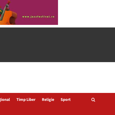
țional
Timp Liber
Religie
Sport