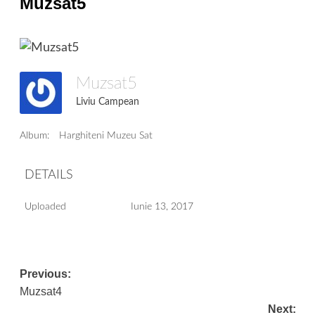
Muzsat5
Muzsat5
Liviu Campean
Album:
Harghiteni Muzeu Sat
DETAILS
Uploaded
Iunie 13, 2017
Post
Previous:
Muzsat4
navigation
Next: