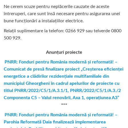
Ne cerem scuze pentru neplăcerile cauzate de aceste
întreruperi, care sunt însă necesare pentru asigurarea unei
bune funcționări a instalațiilor electrice.
Relații suplimentare la tel
efon: 0266 929 sau telverde 0800
500 929.
Anunțuri proiecte
PNRR: Fonduri pentru România modernă şi reformată! –
Comunicat de presă finalizare proiect „Creşterea eficienţei
energetice a clădirilor rezidenţiale multifamiliale din
municipiul Gheorgheni în cadrul apelurilor de proiecte cu
titlul PNRR/2022/C5/1/A.3.1/1, PNRR/2022/C5/1/A.3./2
Componenta C5 – Valul renovării, Axa 1, operaţiunea A3”
***
PNRR: Fonduri pentru România modernă și reformată! –
Parohia Reformată Daia finalizează implementarea