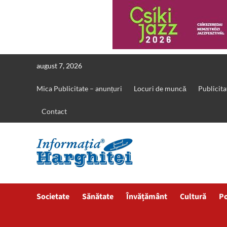
Skip
august 7, 2026
to
content
Mica Publicitate – anunțuri
Locuri de muncă
Publicita
Contact
Societate
Sănătate
Învățământ
Cultură
Po