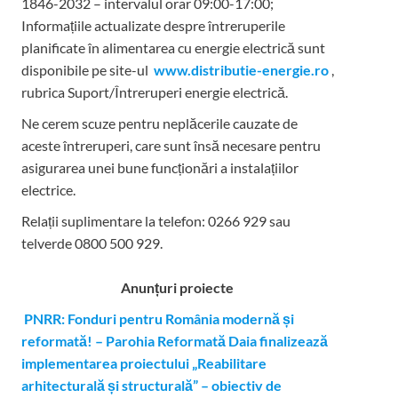
1846-2032 – intervalul orar 09:00-17:00;
Informațiile actualizate despre întreruperile
planificate în alimentarea cu energie electrică sunt
disponibile pe site-ul
www.distributie-energie.ro
,
rubrica Suport/Întreruperi energie electrică.
Ne cerem scuze pentru neplăcerile cauzate de
aceste întreruperi, care sunt însă necesare pentru
asigurarea unei bune funcționări a instalațiilor
electrice.
Relații suplimentare la tel
efon: 0266 929 sau
telverde 0800 500 929.
Anunțuri proiecte
PNRR: Fonduri pentru România modernă și
reformată! – Parohia Reformată Daia finalizează
implementarea proiectului „Reabilitare
arhitecturală și structurală” – obiectiv de