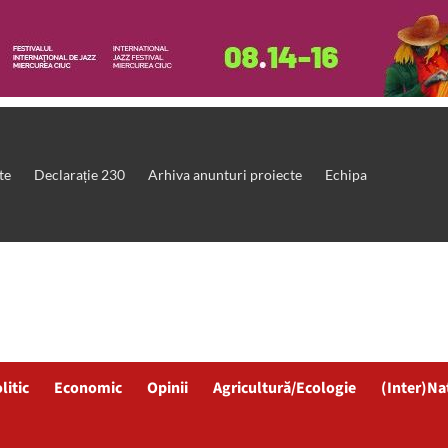
te
Declarație 230
Arhiva anunturi proiecte
Echipa
litic
Economic
Opinii
Agricultură/Ecologie
(Inter)Na