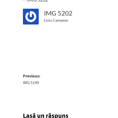
IMG 5202
Liviu Campean
Post
Previous:
IMG 5199
navigation
Lasă un răspuns