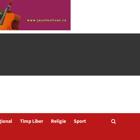
țional
Timp Liber
Religie
Sport