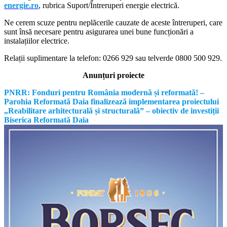
energie.ro
, rubrica Suport/Întreruperi energie electrică.
Ne cerem scuze pentru neplăcerile cauzate de aceste întreruperi, care
sunt însă necesare pentru asigurarea unei bune funcționări a
instalațiilor electrice.
Relații suplimentare la tel
efon: 0266 929 sau telverde 0800 500 929.
Anunțuri proiecte
PNRR: Fonduri pentru România modernă și reformată! –
Parohia Reformată Daia finalizează implementarea proiectului
„Reabilitare arhitecturală și structurală” – obiectiv de investiții
Biserica Reformată Daia