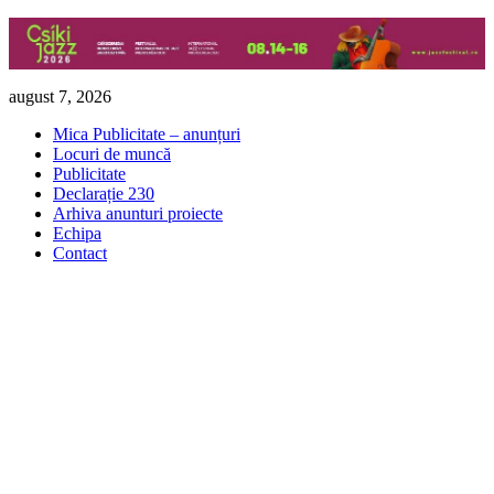
Skip
august 7, 2026
to
Mica Publicitate – anunțuri
content
Locuri de muncă
Publicitate
Declarație 230
Arhiva anunturi proiecte
Echipa
Contact